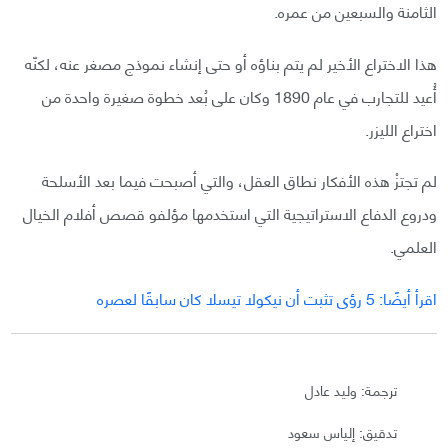
الثامنة والسبعين من عمره.
هذا الاختراع الأخير لم يتم بناؤه أو حتى إنشاء نموذج مصغر عنه، لكنّه
أُعيد للتجارب في عام 1890 وكان على بُعد خطوة صغيرة واحدة من
اختراع الليزر.
لم تجتزْ هذه الأفكار نطاق العقل، والتي أصبحت فيما بعد الأسلحة
ودروع الدفاع الاستراتيجية التي استخدمها مؤلفو قصص أفلام الخيال
العلمي.
اقرأ أيضًا: 5 رؤى تثبت أن نيكولا تيسلا كان سابقًا لعصره
ترجمة: وليد عادل
تدقيق: إلياس سعود