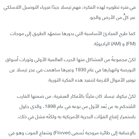
في فترة تطويره لهذه الفكرة، فهم تيسلا جيدًا فيزياء التوصيل اللاسلكي
عبر كلٍّ من الأرض والجو.
كما طرح المبادئ الأساسية التي بدورها ستمهّد الطريق إلى موجات
(FM) و (AM) الراديويّة.
لكنّ مجموعةً من المشاكل منها الحرب العالمية الأولى وثورات أسواق
البورصة وانهيارها في عام 1930 وغيرها ساهمت في عجز تيسلا عن
توفير الأموال اللازمة لتنفيذ هذه الفكرة الثورية.
لكنّ نيكولا تيسلا كان مليئًا بالأفكار العبقرية، من ضمنها القارب
المُتحكم به عن بُعد الأول من نوعه في عام 1898، والذي حاول
باستمرار إقناع القوّات البحرية الأمريكية به ولكنّه فشل في ذلك.
بالإضافة إلى طائرة مروحية تُسمى (Flivver) وشعاع الموت وهو في