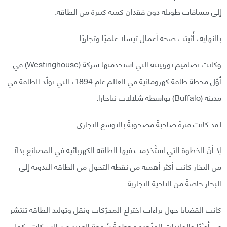
إلى مسافات طويلة دون فقدان كمية كبيرة من الطاقة.
بالنهاية، أُثبتت صحة أعمال تيسلا علميًا وتجاريًا.
وكانت تصاميم توربينته التي استخدمتها شركة (Westinghouse) في
أوّل محطة طاقة كهرومائية في العالم عام 1894، التي تولّد الطاقة في
مدينة (Buffalo) بواسطة شلالات نياجارا.
لقد كانت فترةً صاخبةً مصحوبةً بالتوسع التجاري.
إذ أنّ الخطوة التي استُخدِمت فيها الطاقة الكهربائية في المصانع بدلًا
من البخار كانت أكثر أهمية من نقطة التحول من الطاقة اليدوية إلى
البخار خاصةً من الناحية التجارية.
كانت القضايا حول براءات اختراع المحرّكات ونقل وتوليد الطاقة تنتشر
في أورُبّا والولايات المتّحدة محطمةً سُمعة العديد من الشركات، كما