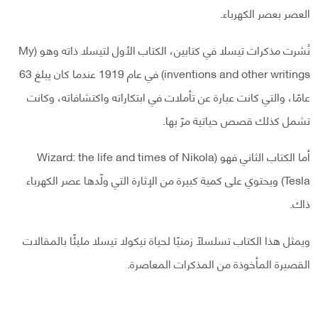
العصر بعصر الكهرباء.
نُشرت مذكرات تيسلا في كتابين، الكتاب الأول لتيسلا ذاته وهو (My
inventions and other writings) في عام 1919 عندما كان يبلغ 63
عامًا، والتي كانت عبارة عن تأملات في ابتكاراته واكتشافاته، وكانت
تشمل كذلك قصص حياتية مرّ بها.
أما الكتاب الثاني فهو (Wizard: the life and times of Nikola
Tesla) ويحتوي على كمية كبيرة من الإثارة التي ولّدها عصر الكهرباء
ذاك.
ويمثل هذا الكتاب تسلسلًا زمنيًا لحياة نيكولا تيسلا مليئًا بالمقالات
القصيرة المأخوذة من المذكرات المعاصرة.