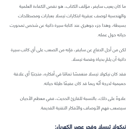
ما كان يعيب سايفر، مؤلف الكتاب، هو نقص الكفاءة العلمية
والهندسية لوصف عبقرية ابتكارات تيسلا بعبارات ومصطلحات
بسيطة، وهذا جزء جوهري عند كتابة سيرة ذاتية عن شخص تمحورت
حياته حول عمله.
لكن من أجل الدفاع عن سايفر، فإنه من الصعب على أي كاتب سيرة
ذاتية أن يلمّ بحياة وقصة تيسلا.
فقد كان نيكولا تيسلا منغمسًا تمامًا في أفكاره، متجنبًا أي علاقة
حميمية لدرجة أنّه ربما قد كان عفيفًا طيلة حياته.
علاوةً على ذلك، بالنسبة للقارئ الحديث، ففي معظم الأحيان
سيصعب فهم الأوصاف والأفكار التقنية القديمة.
نيكولا تيسلا وفجر عصر الكهرباء: