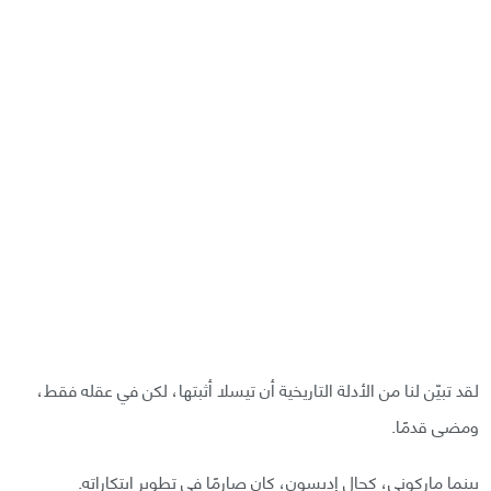
لقد تبيّن لنا من الأدلة التاريخية أن تيسلا أثبتها، لكن في عقله فقط،
ومضى قدمًا.
بينما ماركوني، كحال إديسون، كان صارمًا في تطوير ابتكاراته.