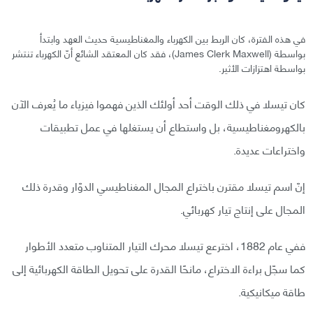
في هذه الفترة، كان الربط بين الكهرباء والمغناطيسية حديث العهد وابتدأ
بواسطة (James Clerk Maxwell)، فقد كان المعتقد الشائع أنّ الكهرباء تنتشر
بواسطة اهتزازات الأثير.
كان تيسلا في ذلك الوقت أحد أولئك الذين فهموا فيزياء ما يُعرف الآن
بالكهرومغناطيسية، بل واستطاع أن يستغلها في عمل تطبيقات
واختراعات عديدة.
إنّ اسم تيسلا مقترن باختراع المجال المغناطيسي الدوّار وقدرة ذلك
المجال على إنتاج تيار كهربائي.
ففي عام 1882، اخترعع تيسلا محرك التيار المتناوب متعدد الأطوار
كما سجّل براءة الاختراع، مانحًا القدرة على تحويل الطاقة الكهربائية إلى
طاقة ميكانيكية.