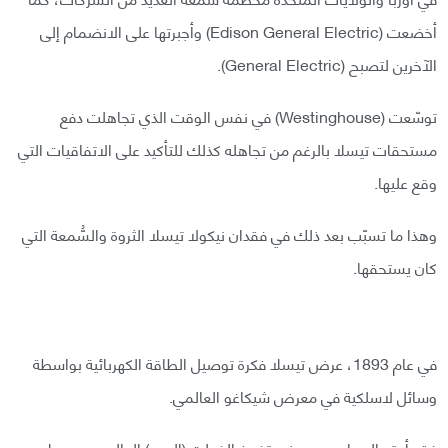
أخضعت (Edison General Electric) وأجبرتها على الانضمام إلى
الآخرين لتصبح (General Electric).
توسّعت (Westinghouse) في نفس الوقت الذي تجاهلت دفع
مستحقات تيسلا بالرغم من تجاهله كذلك للتأكيد على الاتفاقيات التي
وقع عليها.
وهذا ما تسبّب بعد ذلك في فقدان نيكولا تيسلا الثروة والسُّمعة التي
كان يستحقها.
في عام 1893، عرض تيسلا فكرة توصيل الطاقة الكهربائية بواسطة
وسائل لاسلكية في معرض شيكاغو العالمي.
فقد أمتع الجماهير بعروض تفريغ الفولت (الجهد) العالي ومرور ملايين