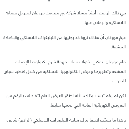
في ذلك الوقت، أنشأ تيسلا شركة مع بيربونت مورغان لتمويل تقنياته
اللاسلكية والإعلان عنها.
عَلِمَ مورغان أنّ هناك ثروة قد يجنيها من التيليغراف اللاسلكي والإضاءة
المشعة.
قام مورغان بتوكيل نيكولا تيسلا بمهمة شرح تكنولوجيا الإضاءة
المشعة وتطويرها وعرض التكنولوجيا اللاسلكية من خلال تغطية سباق
لليخوت.
لكن لم يقم تيسلا بذلك، لأنه احتقر العرض العام لتفاهته، بالرغم من
العروض الكهربائية العامة التي قدمها سابقًا.
وهذا ما تسبّب لاحقًا بترك ساحة التيليغراف اللاسلكي (الراديو) شاغرة
لماركوني لتطويرها.