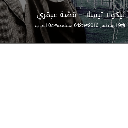
نيكولا تيسلا - قصّة عبقري
9 أغسطس 2016
642
مشاهدة
0
اعجاب
•
•