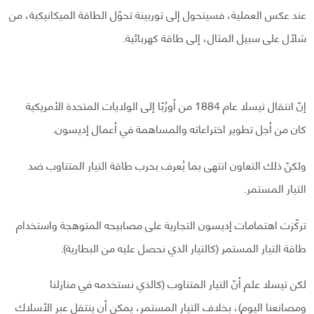
عند عكس العملية، فسيتحول إلى توربينة تحوّل الطاقة الميكانيكية، من
شلّال على سبيل المثال، إلى طاقة كهربائية.
إنّ انتقال تيسلا عام 1884 من أورُبّا إلى الولايات المتحدة الأمريكية
كان من أجل تطوير اختراعاته والمساهمة في أعمال إديسون.
ولكنّ ذلك التعاون انتهى بما يُعرف بحرب طاقة التيار المتناوب ضد
التيار المستمر.
تركّزت اهتمامات إديسون التجارية على مصابيحه المتوهجة واستخدام
طاقة التيار المستمر (كالتيار الذي نحصل عليه من البطارية).
لكن تيسلا علم أنّ التيار المتناوب (كالذي نستخدمه في منازلنا
ومصانعنا اليوم)، بخلاف التيار المستمر، يمكن أن ينتقل عبر الأسلاك