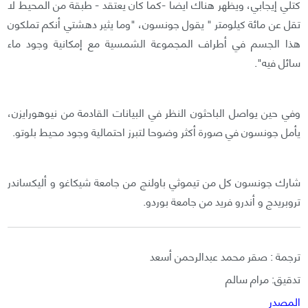
كتلي إيجابي، ويظهر هناك أيضا -كما كان يعتقد - طبقة من المحيط لا
تقل عن مائة كيلومتر " يقول جونسون، "وما يثير دهشتي أنكم تملكون
هذا الجسم في أطراف المجموعة الشمسية مع إمكانية وجود ماء
سائل فيه".
وفي حين يواصل الباحثون النظر في البيانات القادمة من نيوهورايزن،
يأمل جونسون في صورة أكثر وضوحا لتبرز احتمالية وجود محيط بلوتو.
شارك جونسون كل من تيموثي باولنج من جامعة شيكاغو و أليكساندر
تروبريدج و أندرو فريد من جامعة بوردو.
ترجمة : صقر محمد عبدالرحمن أسعد
تدقيق: مرام سالم
المصدر