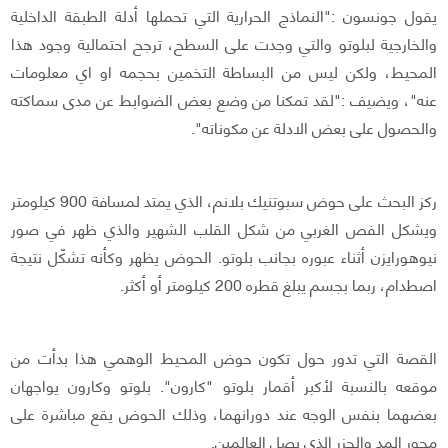
يقول جونسون :"النماذج الحرارية التي تحملها أدلة الطبقة الداخلية
والخارجية لبلوتو والتي وجدت على السطح، ترجح احتمالية وجود هذا
المحيط، ولكن ليس من البساطة التخمين بحجمه او اي معلومات
عنه"، ويضيف :"لقد تمكنا من وضع بعض الضوابط عن مدى سماكته
والحصول على بعض الادلة عن مكوناته".
ركز البحث على حوض سبوتنيك بلانم، الذي يمتد لمسافة 900 كيلومتر
ويشكل الفص الغربي من شكل القلب الشهير والذي ظهر في صور
نيوهورايزن أثناء عبوره بجانب بلوتو. الحوض يظهر وكأنه تشكّل نتيجة
اصطدام، ربما بجسم يبلغ قطره 200 كيلومتر أو أكثر.
القصة التي تدور حول تكون حوض المحيط الوهمي هذا بدأت من
موقعه بالنسبة لأكبر أقمار بلوتو "كارون". بلوتو وكارون يواجهان
بعضهما بنفس الوجه عند دورانهما، وذلك الحوض يقع مباشرة على
محور المد والجزر الذي يصل العالمين.