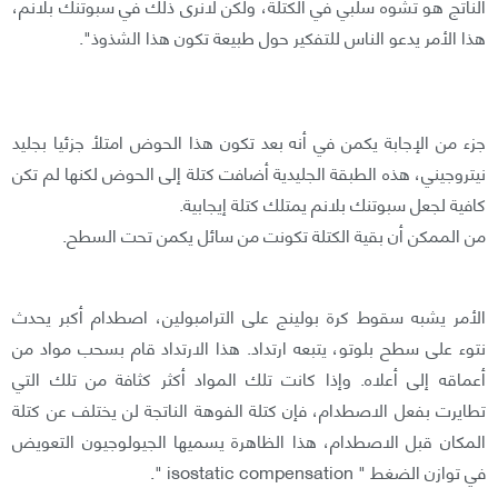
الناتج هو تشوه سلبي في الكتلة، ولكن لانرى ذلك في سبوتنك بلانم،
هذا الأمر يدعو الناس للتفكير حول طبيعة تكون هذا الشذوذ".
جزء من الإجابة يكمن في أنه بعد تكون هذا الحوض امتلأ جزئيا بجليد
نيتروجيني، هذه الطبقة الجليدية أضافت كتلة إلى الحوض لكنها لم تكن
كافية لجعل سبوتنك بلانم يمتلك كتلة إيجابية.
من الممكن أن بقية الكتلة تكونت من سائل يكمن تحت السطح.
الأمر يشبه سقوط كرة بولينج على الترامبولين، اصطدام أكبر يحدث
نتوء على سطح بلوتو، يتبعه ارتداد. هذا الارتداد قام بسحب مواد من
أعماقه إلى أعلاه. وإذا كانت تلك المواد أكثر كثافة من تلك التي
تطايرت بفعل الاصطدام، فإن كتلة الفوهة الناتجة لن يختلف عن كتلة
المكان قبل الاصطدام، هذا الظاهرة يسميها الجيولوجيون التعويض
في توازن الضغط " isostatic compensation ".