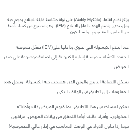
يرتكز نظام اقتفاء (Abilify MyCite) على نواة حسّاسة قابلة للابتلاع بحجم حبة
رمل، يدعى واصم الهدف القابل للابتلاع (IEM)، وهو مصنوع من كميات آمنة
من النحاس، المغنيزيوم، والسيليكون.
عند ابتلاع الكبسولة التي تحوي بداخلها على(IEM) تفعّل حموضة
المعدة الكشّاف، مرسلة إشارة إلكترونية إلى لصاقة موضوعة على صدر
المريض.
تسجّل اللصاقة التاريخ والزمن الذي هضمت فيه الكبسولة، وتنقل هذه
المعلومات إلى تطبيق في الهاتف الذكي.
يمكن لمستخدمي هذا التطبيق، بما فيهم المريض ذاته وأطبائه
المخولون، وأفراد عائلته أيضًا التحقق من بيانات المريض، مراقبين
فيما إذا تناول الدواء في الوقت المناسب في إطار عالي الخصوصية!