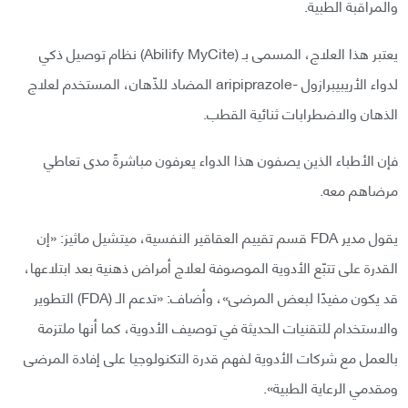
والمراقبة الطبية.
يعتبر هذا العلاج، المسمى بـ (Abilify MyCite) نظام توصيل ذكي
لدواء الأريبيبرازول -aripiprazole المضاد للذّهان، المستخدم لعلاج
الذهان والاضطرابات ثنائية القطب.
فإن الأطباء الذين يصفون هذا الدواء يعرفون مباشرةً مدى تعاطي
مرضاهم معه.
يقول مدير FDA قسم تقييم العقاقير النفسية، ميتشيل ماثيز: «إن
القدرة على تتبّع الأدوية الموصوفة لعلاج أمراض ذهنية بعد ابتلاعها،
قد يكون مفيدًا لبعض المرضى»، وأضاف: «تدعم الـ (FDA) التطوير
والاستخدام للتقنيات الحديثة في توصيف الأدوية، كما أنها ملتزمة
بالعمل مع شركات الأدوية لفهم قدرة التكنولوجيا على إفادة المرضى
ومقدمي الرعاية الطبية».