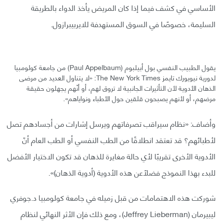
الأساسي في كشف فيما إذا كان المريض يأخذ الدواء بالطريقة
السليمة، خصوصًا في السوق المستهدفة للايربيبرازول.
يقول الطبيب النفسي بول أبيلبوم (Paul Appelbaum) من جامعة كولومبيا
لدورية نيويورك تايمز The New York Times: «لا يتناول العديد من مرضى
الذهان الأدوية لأن التأثيرات الجانبية لا تروق لهم، أو أنّهم يجهلون حقيقة
مرضهم، أو لأنهم يصبحون قلقين حول الأطباء ونواياهم».
وأضاف: «نظام سيراقب تصرفاتهم ويرسل إشارات من أجسادهم تصل
لأطبائهم؟ قد تعتقد انطلاقًا من الطب النفسي أو الطب العام أنّ
الأدوية الأخرى تقريبًا لأي حالة مغايرة للذهان قد تكون الاختيار الأفضل
للبدء بهذا النموذج فضلًاعن هذه الأدوية (أدوية الذهان)».
شوركت هذه الاهتمامات من قبل زميله في جامعة كولومبيا د.جوفري
ليبيرمان (Jeffrey Lieberman)، ومع ذلك فإن الأثر النهائي لنظام