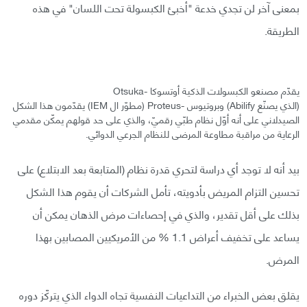
بمعنى آخر لن تجدي خدعة "أخبئ الكبسولة تحت اللسان" في هذه
الطريقة.
يقدّم مصنعو الكبسولات الذكية أوتسوكا -Otsuka
(الذي يصنّع Abilify) وبروتيوس -Proteus (مطوّر ال IEM) يقدّمون هذا الشكل
الصيدلاني على أنه أوّل نظام طبّي رقميّ، والذي على حد قولهم يمكّن مقدمي
الرعاية من مراقبة مطاوعة المرضى للنظام الجرعي الدوائي.
بيد أنه لا توجد أي دراسة لتحري قدرة نظام (المتابعة بعد الابتلاع) على
تحسين التزام المريض بأدويته، تأمل الشركات أن يقوم هذا الشكل
بذلك على أقل تقدير، والذي في إحصاءات مرض الذهان يمكن أن
يساعد على تخفيف أعراض 1.1 % من الأمريكيين المصابين بهذا
المرض.
يقلق بعض الخبراء من التداعيات النفسية تجاه الدواء الذي يتركّز دوره