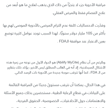
مراقبة الأدوية جزء لا يتجزّأ من ذاك الذي يذهب لعلاج ما هو أبعد من
علاج الفصام فقط والمرض العقلي.
وقدّرت الاحصائيات كلفة عدم التزام المرضى بالأدوية الموصى لهم بها
بأكثر من 105 مليار دولار سنويًّا، لهذا السبب توجد عوامل كثيرة توضع
بعين الاعتبار عند موافقة الـFDA .
وبالرغم من أن نظام (Abilify MyCite) هو الدواء الأول من نوعه من زمرة هذه
الأشكال الصيدلانية، إلا أنه في الغالب المطلق ليس الأخير، يؤكد ذلك بتقارير
من الـ FDA، كما أنها تترقب موجة جديدة من الأدوية ذات الرصد الذاتي.
في هذا الحال، يمكننا أن نترقب مستوىً جديدًا من المراقبة القائمة
على البيانات في قطاع الرعاية الطبية، مستحضرين بذلك جميع الأسئلة
والاهتمامات حول الأخلاقيات، الخصوصية، الحقوق الفردية،