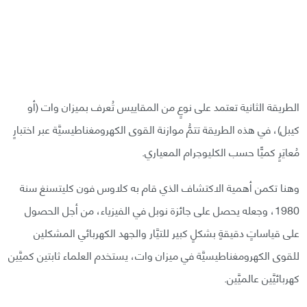
الطريقة الثانية تعتمد على نوعٍ من المقاييس تُعرف بميزان وات (أو
كيبل)، في هذه الطريقة تتمُّ موازنة القوى الكهرومغناطيسيَّة عبر اختبارٍ
مُعايَرٍ كميًّا حسب الكليوجرام المعياري.
وهنا تكمن أهمية الاكتشاف الذي قام به كلاوس فون كليتسنغ سنة
1980، وجعله يحصل على جائزة نوبل في الفيزياء، من أجل الحصول
على قياساتٍ دقيقةٍ بشكلٍ كبير للتيَّار والجهد الكهربائي المشكلين
للقوى الكهرومغناطيسيَّة في ميزان وات، يستخدم العلماء ثابتين كميَّين
كهربائيَّين عالميَّين.