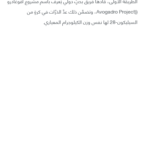
الطريقة الأولى، قادها فريق بحثٍ دولي يُعرف باسم مشروع أفوغادرو
((Avogadro Project، وتضمَّن ذلك عدَّ الذرَّات في كرةٍ من
السيليكون-28 لها نفس وزن الكيلوجرام المعياري.