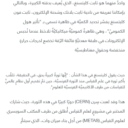
واحدٌ منهما هو ثابت كليتسنغ، الذي يُعرف بدقته الكبيرة، وبالتالي
بإمكاننا تعريفه من ناحية ثابت بلانك وشحنة الإلكترون، ثابت فون
كليتسنغ يفسّر تحديد الكميَّة في ظاهرة تسمى بـ "تأثير هول
الكموميّ"، وهي ظاهرةٌ كموميَّةٌ ميكانيكيَّةٌ تلاحَظ عندما تُحبس
الإلكترونات في طبقة معدنيَّةٍ فائقة الرّقة تخضع لدرجات حرارةٍ
منخفضة وحقولٍ مغناطيسيَّة
حيث يقول كليتسنغ في هذا الشأن : "إنَّها ثورةٌ كبيرةٌ بحق، في الحقيقة، تلقَّب
بأكبر ثورة في علم القياس منذ الثورة الفرنسيَّة، حين تمَّ تقديم أول نظامٍ عالميٍّ
للقياسات من طرف الأكاديميَّة الفرنسيَّة للعلوم".
هذا وقد لعبت سِرن (CERN) دورًا كبيرًا في هذه الثورة، حيث شارك
المختبر في مشروعٍ لعلم القياس أُطلق من طرف المكتب السويسري
لعلوم القياس (METAS) من أجل بناء ميزان وات، الذي سيتمُّ