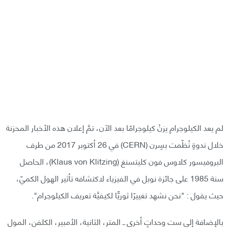
لم يعد الكيلوجرام يزنُ كيلوجرامًا بعد الآن، تمَّ إعلان هذه الأخبار المحزنة
خلال ندوةٍ نُظّمت بسِرن (CERN) في 26 أكتوبر 2017 من طرف
البروفيسور كلاوس فون كليتسنغ (Klaus von Klitzing)، الحاصل
سنة 1985 على جائزة نوبل في الفيزياء لاكتشافه تأثير الهول الكميّ،
حيث يقول : "نحن نشهد تغييرًا ثوريًّا لكيفيَّة تعريف الكيلوجرام".
بالإضافة إلى ست وحداتٍ أخرى ــ المتر، الثانية، الأمبير، الكلفن، المول