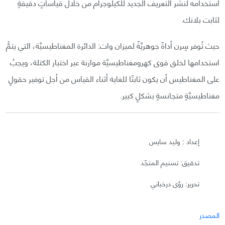
استخدامه لنشر التعريف الجديد للكيلوجرام من خلال قياساتٍ دقيقةٍ
لثابت بلانك.
حيث تُوفر سِرن أداةً جوهريَّةً لميزان وات: الدائرة المغناطيسيَّة، التي يتمُّ
استخدامها لخلق قوى كهرومغناطيسيَّة موازنة عبر اختبار الكتلة، ويجبُ
على المغناطيس أن يكون ثابتًا للغاية أثناء القياس من أجل توفير حقولٍ
مغناطيسيَّةٍ متجانسةٍ بشكلٍ كبير.
إعداد : وليد سايس
تدقيق: تسنيم المنجّد
تحرير: رؤى درخباني
المصدر