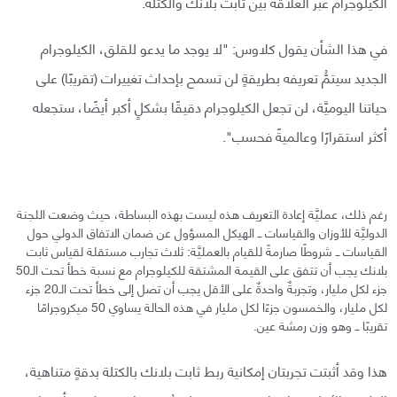
الكيلوجرام عبر العلاقة بين ثابت بلانك والكتلة.
في هذا الشأن يقول كلاوس: "لا يوجد ما يدعو للقلق، الكيلوجرام
الجديد سيتمُّ تعريفه بطريقةٍ لن تسمح بإحداث تغييرات (تقريبًا) على
حياتنا اليوميَّة، لن تجعل الكيلوجرام دقيقًا بشكلٍ أكبر أيضًا، ستجعله
أكثر استقرارًا وعالميةً فحسب".
رغم ذلك، عمليَّة إعادة التعريف هذه ليست بهذه البساطة، حيث وضعت اللجنة
الدوليَّة للأوزان والقياسات ــ الهيكل المسؤول عن ضمان الاتفاق الدولي حول
القياسات ــ شروطًا صارمةً للقيام بالعمليَّة: ثلاث تجارب مستقلة لقياس ثابت
بلانك يجب أن تتفق على القيمة المشتقة للكيلوجرام مع نسبة خطأ تحت الـ50
جزء لكل مليار، وتجربةٌ واحدةٌ على الأقل يجب أن تصل إلى خطأ تحت الـ20 جزء
لكل مليار، والخمسون جزءًا لكل مليار في هذه الحالة يساوي 50 ميكروجرامًا
تقريبًا ــ وهو وزن رمشة عين.
هذا وقد أثبتت تجربتان إمكانية ربط ثابت بلانك بالكتلة بدقةٍ متناهية،