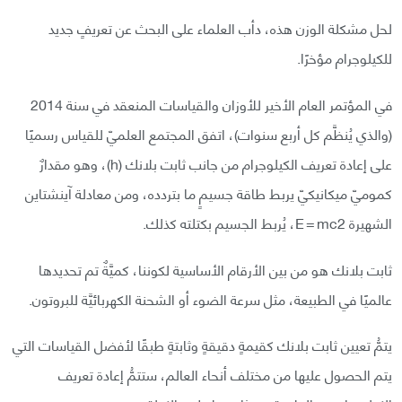
لحل مشكلة الوزن هذه، دأب العلماء على البحث عن تعريفٍ جديد
للكيلوجرام مؤخرًا.
في المؤتمر العام الأخير للأوزان والقياسات المنعقد في سنة 2014
(والذي يُنظَّم كل أربع سنوات)، اتفق المجتمع العلميّ للقياس رسميًا
على إعادة تعريف الكيلوجرام من جانب ثابت بلانك (h)، وهو مقدارٌ
كموميّ ميكانيكيّ يربط طاقة جسيمٍ ما بتردده، ومن معادلة آينشتاين
الشهيرة E = mc2، يُربط الجسيم بكتلته كذلك.
ثابت بلانك هو من بين الأرقام الأساسية لكوننا، كميَّةٌ تم تحديدها
عالميًا في الطبيعة، مثل سرعة الضوء أو الشحنة الكهربائيَّة للبروتون.
يتمُّ تعيين ثابت بلانك كقيمةٍ دقيقةٍ وثابتةٍ طبقًا لأفضل القياسات التي
يتم الحصول عليها من مختلف أنحاء العالم، ستتمُّ إعادة تعريف