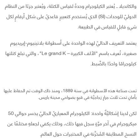
والكانديلا ــ يُعتبر الكيلوجرام وحدةً لقياس الكتلة، ويُعتبر جزءًا من النظام
الدوليّ للوحدات (SI) الذي يُستخدم كتعبيرٍ قاعديّ على شكل أرقامٍ لكل
شيءٍ قابلٍ للقياس في الطبيعة.
يعتمد التعريف الحاليّ لهذه الواحدة على أسطوانة بلاتينيوم-إيريديوم
صغيرة، تُعرف باسم "الألف الكبيرة – Le grand K"، والتي تبلغ كتلتها
كيلوجرامًا واحدًا بالضَّبط.
تمت صناعة هذه الأسطوانة في سنة 1889، ومنذ ذاك الوقت تم الحفاظ عليها
بأمانٍ تحت ثلاث جرارٍ زجاجيَّة في قبوٍ بضواحي مدينة باريس.
لكن لدينا إشكاليَّةٌ واحدة: الكيلوجرام المعياريّ الحاليّ يخسر حوالي 50
ميكروجرام في آخر مرَّةٍ سجل فيها ذلك، وذلك يكفي لجعلهِ مختلفًا عن
النسخ المطابقة المُخزَّنة في المختبرات حول العالم.