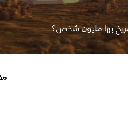
ريخ بها مليون شخص؟
مق