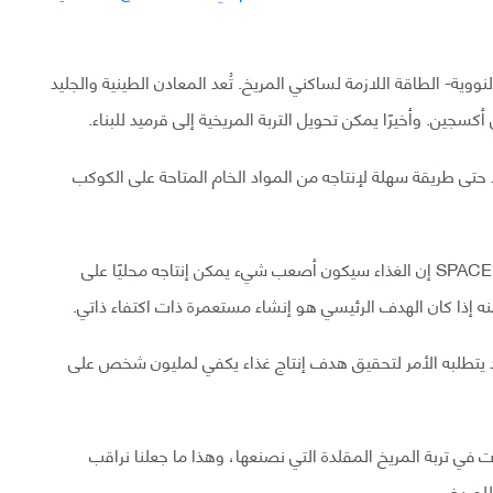
ية- الطاقة اللازمة لساكني المريخ. تُعد المعادن الطينية والجليد
كسجين. وأخيرًا يمكن تحويل التربة المريخية إلى قرميد للبناء.
 حتى طريقة سهلة لإنتاجه من المواد الخام المتاحة على الكوكب
وقد قال مدير فريق الباحثين كيفين كانون لموقع SPACE.COM إن الغذاء سيكون أصعب شيء يمكن إنتاجه محليًا على
منه إذا كان الهدف الرئيسي هو إنشاء مستعمرة ذات اكتفاء ذاتي.
ا قد يتطلبه الأمر لتحقيق هدف إنتاج غذاء يكفي لمليون شخص على
ات في تربة المريخ المقلدة التي نصنعها، وهذا ما جعلنا نراقب
للمريخ.