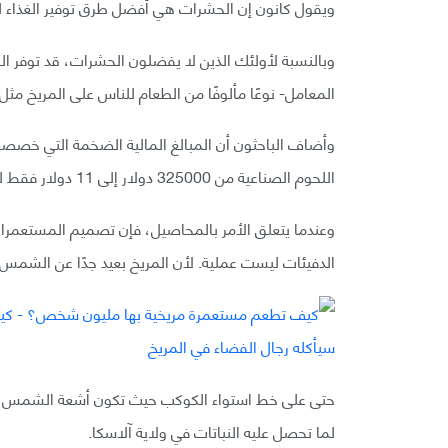
ويقول كانون إن الحشرات هي أفضل طرق توفير الغذاء لو
وبالنسبة لأولئك الذين لا يفضلون الحشرات، قد توفر الزر
المعامل- نوعًا مألوفًا من الطعام للناس على المريخ م
وأضاف الباحثون أن المبالغ المالية الضخمة التي خصص
اللحوم الصناعية من 325000 دولار إلى 11 دولار فقط لكل قرص من البرجر.
وعندما يتعلق الأمر بالمحاصيل، فإن تصميم المستعمرات 
الدفيئات ليست عملية. لأن المريخ بعيد جدًا عن الشمس.
حتى على خط استواء الكوكب حيث تكون أشعة الشمس أق
لما تحصل عليه النباتات في ولاية آلاسكا.