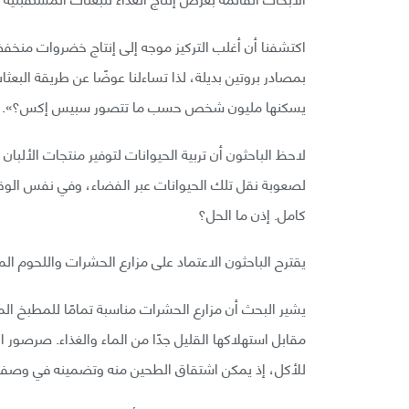
اكتشفنا أن أغلب التركيز موجه إلى إنتاج خضروات منخفضة
بمصادر بروتين بديلة، لذا تساءلنا عوضًا عن طريقة البعثا
يسكنها مليون شخص حسب ما تتصور سبيس إكس؟».
لاحظ الباحثون أن تربية الحيوانات لتوفير منتجات الألبان
لصعوبة نقل تلك الحيوانات عبر الفضاء، وفي نفس الوق
كامل. إذن ما الحل؟
يقترح الباحثون الاعتماد على مزارع الحشرات واللحوم المن
يشير البحث أن مزارع الحشرات مناسبة تمامًا للمطبخ المر
مقابل استهلاكها القليل جدًا من الماء والغذاء. صرصور ا
للأكل، إذ يمكن اشتقاق الطحين منه وتضمينه في وصفات