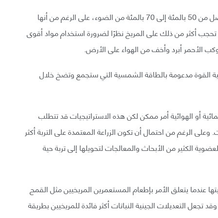
إضافة إلى أن الدفيئات الزراعية على الأرض تمتص ما يصل من 50 بالمئة إلى 70 بالمئة من الضوء، على الرغم من أنها
تحجب أكثر من ذلك على المريخ نظرًا لضرورة استخدام مواد أقوى
وكب الأحمر أبرد وأخف من الهواء على الأرض.
 هنا هو استخدام أنفاق مضاءة بمصابيح LED عالية القوة مدعومة بالطاقة الشمسية التي ستجمع وتضخ خلال
لمائية أو الهوائية أمر ممكن لكن هذه الاستراتيجيات قد تتطلب
وعلى الرغم من احتمال أن تكون الزراعة المعتمدة على التربة أكثر
لعضوية الكثير من الأبحاث والمعالجات لتحويلها إلى تربة حية
ها عندما يتعلق الأمر بإطعام المستعمرين المريخيين مثل القمح
د تجعل التعديلات الجينية النباتات أكثر فائدة للمريخيين بطريقة