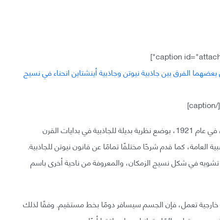
]
ساهم ألبرت أينشتاين، الحائز على جائزة نوبل في الفيزياء في عام 1921، بوضع نظرية بديلة للجاذبية في بدايات القرن
ة العامة، كما قدم شرحًا مختلفًا تمامًا عن قانون نيوتن للجاذبية.
نها تشويه في شكل نسيج الزمكان، والمعروفة من ناحية أخرى باسم
خارجية تعمل، فإن الجسم سيسافر دومًا بخط مستقيم. وفقًا لذلك
وسيبقيان دائمًا متوازيان، ولن يلتقيا أبدًا.