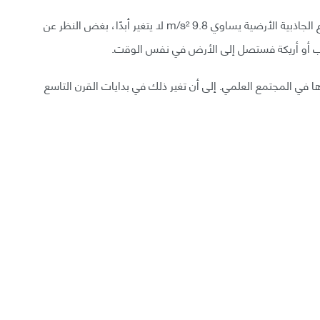
إذ أن m هي كتلة الجسم، وg هو تسارع الجاذبية. وتسارع الجاذبية الأرضية يساوي 9.8 m/s² لا يتغير أبدًا، بغض النظر عن
اب أو أريكة فستصل إلى الأرض في نفس الوقت.
ها في المجتمع العلمي. إلى أن تغير ذلك في بدايات القرن التاسع