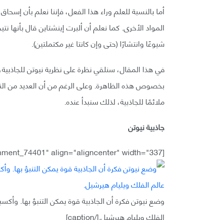
أما بالنسبة للعلم وراء هذا الفعل، فإننا نعلم بأن إسحا
المواد الأخرى. كما نعلم أن ألبرت إينشتاين قال بأنها نتي
شيوعًا وانتشارًا (حتى وإن كانتا غير مكتملتين).
في هذا المقال، سنلقي نظرة على نظرية نيوتن للجاذبية، 
بخصوص هذه الظاهرة. وعلى الرغم من أن العديد من الناس
ملائمًا للجاذبية، لذلك سنبدأ عنده.
جاذبية نيوتن
[caption id="attachment_74401" align="aligncenter" width="337"]
وضع نيوتن فكرة أن الجاذبية قوة يمكن التنبؤ بها. وأكسبت
الفلك ويليام هيرشيل.[/caption]