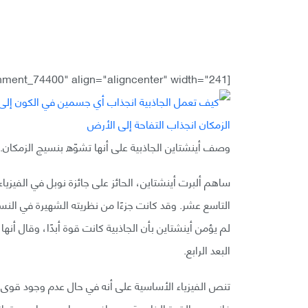
[caption id="attachment_74400" align="aligncenter" width="241"]
وصف أينشتاين الجاذبية على أنها تشوّه بنسيج الزمكان.[/caption
التاسع عشر. وقد كانت جزءًا من نظريته الشهيرة في النسبي
لم يؤمن أينشتاين بأن الجاذبية كانت قوة أبدًا، وقال أ
البعد الرابع.
تنص الفيزياء الأساسية على أنه في حال عدم وجود قوى 
فإنه دون القوة الخارجية سيسافر جسمان بمسارين متوازيين 