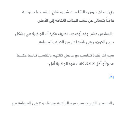
زي إسحاق نيوتن جالسًا تحت شجرة تفاح -حسب ما تخبرنا به
 بدأ يتسائل عن سبب انجذاب التفاحة إلى الأرض.
قرن السادس عشر. وقد أوضحت نظريته فكرة أن الجاذبية هي بشكل
في الكون، وهي تابعة لكل من الكتلة والمسافة.
م آخر بقوة تتناسب مع حاصل كتلتهم وتتناسب تناسبًا عكسيًا
د و/أو أقل كثافة، كانت قوة الجاذبية أقل.
ابط
إذ أن G هي ثابت الجاذبية، و m1 و m2 هي كتلة كلًا من الجسمين الذين تحسب قوة الجاذبية بينهما، و d هي المسافة بيم