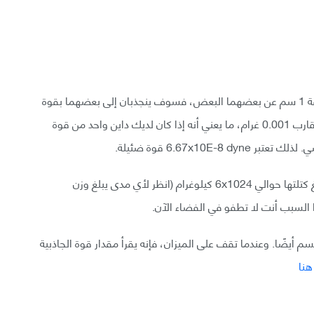
أي إذا وضعت جسمين كتلة كل منهما 1 غرام على مسافة 1 سم عن بعضهما البعض، فسوف ينجذبان إلى بعضهما بقوة
تساوي 6.67x10E-8 dyne. واحدة الداين تساوي وزن يقارب 0.001 غرام، ما يعني أنه إذا كان لديك داين واحد من قوة
وعندما تتعامل مع أجسام ضخمة مثل الأرض، والتي تبلغ كتلتها حوالي 6x1024 كيلوغرام (انظر لأي مدى يبلغ وزن
ا السبب أنت لا تطفو في الفضاء الآن.
 أيضًا. وعندما تقف على الميزان، فإنه يقرأ مقدار قوة الجاذبية
هنا