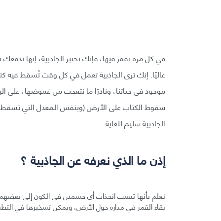
في كل مرة تقفز فيها، فإنك تختبر الجاذبية، إنها تدفع
عاليًا. إنك ترى الجاذبية تعمل في كل وقت تُسقط فيه كتا
موجود في حياتنا، ونادرًا ما نتعجب من غموضها، على ال
سقوط الكتاب على الأرض (وبنفس المعدل التي تسقط فيه حج
الجاذبية سليم للغاية.
إذن ما الذي نعرفه عن الجاذبية ؟
نعلم بأنها تسبب انجذاب أي جسمين في الكون إلى بعضهما
بقاء القمر في مداره حول الأرض، ويمكن تسخيرها في التطبي