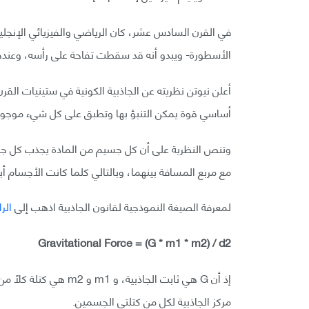
في القرن السادس عشر، كان الرياضي والفيزيائي الإنجلي
الأسطورة- ويبدو أنه قد سقطت تفاحة على رأسه، وعندها
أعلن نيوتن نظريته عن الجاذبية الكونية في ستينيات ال
أساسي قوة يمكن التنبؤ بها وتطبق على كل شيء موجود 
وتنص النظرية على أن كل جسيم من المادة يجذب كل جسي
مع مربع المسافة بينهما، وبالتالي كلما كانت الأجسام أبع
لمعرفة الصيغة النموذجية لقانون الجاذبية اذهب إلى
الر
Gravitational Force = (G * m1 * m2) / d2
مركز الجاذبية لكل من كتلتي الجسمين.