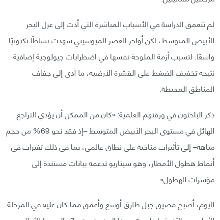
لم تتعمق الدراسة في الأسباب المباشرة التي أدت إلى عزل البحر
الأبيض المتوسط، لكن أواخر العصر الميوسيني شهدت نشاطًا تكتونيًا
واسعًا. لتسبب أزمة الملوحة نفسها في اضطرابات جيولوجية إضافية
نتيجة تخفيف الضغط على القشرة الأرضية، ما أدى إلى جفاف
المناطق المحيطة.
ذكر الباحثون في ورقتهم العلمية: «كان من الممكن أن يؤدي التراجع
الهائل في مستوى البحر الأبيض المتوسط –إذ فقد نحو 69% من حجم
مياهه– إلى تأثيرات مناخية على نطاق عالمي، بما في ذلك تغيرات في
أنماط هطول الأمطار، وهو سيناريو تدعمه بيانات مستندة إلى
مؤشرات الهطول».
اليوم، أصبح مضيق جبل طارق أوسع وأعمق مما كان عليه في المرحلة
الأولى من الأزمة، لو لم يكن هذا المضيق متصلًا بالمحيط الأطلسي،