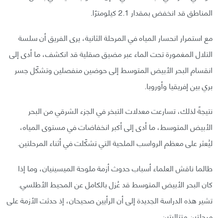
المناطق قد انخفض بمقدار 2.1 كيلومترًا.
مع استمرار انحسار المياه في المرحلة الثانية، يرى الفريق أن سلسة
التلال المغمورة تحت الماء عبر مضيق صقلية قد انكشف، ما أدى إلى
انقسام البحر الأبيض المتوسط إلى حوضين منفصلين وتشكّل جسر
بري بين إفريقيا وأوروبا.
نتيجةً لذلك، تسارعت معدلات التبخر في الجزء الشرقي من البحر
الأبيض المتوسط، ما أدى إلى أكبر انخفاضات في مستوى المياه،
ليُعثر على معظم الرواسب الملحية التي تشكّلت في أثناء المرحلتين.
طالما ناقش العلماء أسباب حدوث أزمة ملوحة الميسينيان، وما إذا
كان البحر الأبيض المتوسط قد عُزل بالكامل عن المحيط الأطلسي.
تشير هذه الدراسة الجديدة إلى أن الرأيين صحيحان، إذ حدثت الأزمة على
مرحلتين متتاليتين.