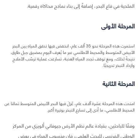
الملحية في قاع البحر، إضافةً إلى بناء نماذج محاكاة رقمية.
المرحلة الأولى
استمرت هذه المرحلة نحو 35 ألف عام، انخفض فيها تدفق المياه بين البحر
الأبيض المتوسط والمحيط الأطلسي عبر ما يُعرف اليوم بمضيق جبل طارق.
نتيجةً لذلك، ومع توقف تجدد المياه العذبة، تسارعت عملية ترسّب الأملاح
وازداد التبخر تدريجيًا.
المرحلة الثانية
امتدت هذه المرحلة عشرة آلاف عام، عُزلَ فيها البحر الأبيض المتوسط تمامًا عن
المحيط الأطلسي، ما أدى إلى تسارع التبخر بوتيرة أكبر.
وفقًا للباحثين، بقيادة عالم نظم الأرض جيوفاني ألويزي من المركز
الوطني الفرنسي للبحث العلمي، فإن منسوب المياه في بعض