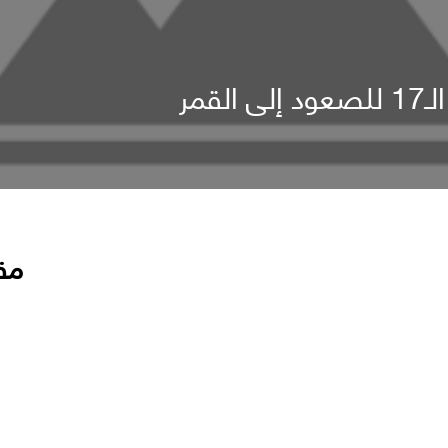
قمر
مق