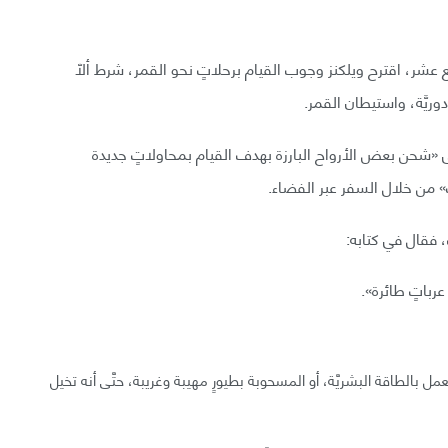
 عشر، اقترح ويلكنز وجوب القيام برحلاتٍ نحو القمر، شرط ألّا
ريَّة، واستيطان القمر.
لى «شحن بعض الأرواح البارزة بهدف القيام بمحاولاتٍ جديدة
ب» من خلال السفر عبر الفضاء.
ت، فقال في كتابه:
رباتٍ طائرة».
 بالطاقة البشريَّة، أو المسحوبة بطيورٍ مهيبة وغريبة، حتَّى أنه تخيل