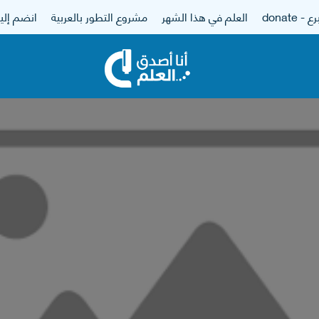
 - donate
العلم في هذا الشهر
مشروع التطور بالعربية
انضم إلين