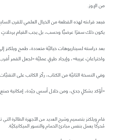
من الإوز.
فبعد قراءته لهذه القطعة من الخيال العلمي للقرن السابع
يكون ذلك سفرًا عرضيًّا وحسب، بل يجب القيام برحلاتٍ دو
بعد دراسته لسيناريوهات خياليَّة متعددة، طمح ويلكنز إ
واختراعاتٍ غريبة»، وإيجاد طرقٍ عمليَّة «لجعل القمر أقر
وفي النسخة الثانيَّة من الكتاب، ركّز الكاتب على التقنيَّا
«أؤكد بشكلٍ جدي، ومن خلال أسسٍ جيّدة، إمكانية صنع ع
قام ويلكنز بتصميم وشرح العديد من الأجهزة الطائرة التي تعمل
مُحركِّا يعمل بنفس مبادئ الحمام والنسور الميكانيكيَّة.