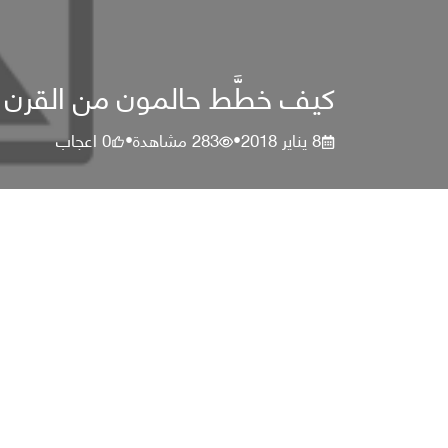
كيف خطَّط حالمون من القرن الـ17 للصعود إلى ال
8 يناير 2018
283
مشاهدة
0
اعجاب
•
•