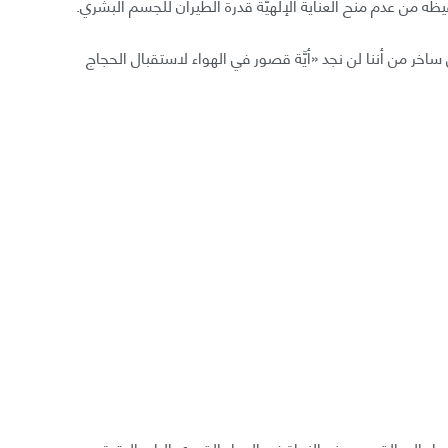
غيظه من عدم منح العناية الإلهيَّة قدرة الطيران للجسم البشري.
اخر من أننا لن نجد «أيَّة قصور في الهواء لاستقبال الحجاج
ء إلى القمر بهدف النجاة في الهواء القمري البارد الرقيق.