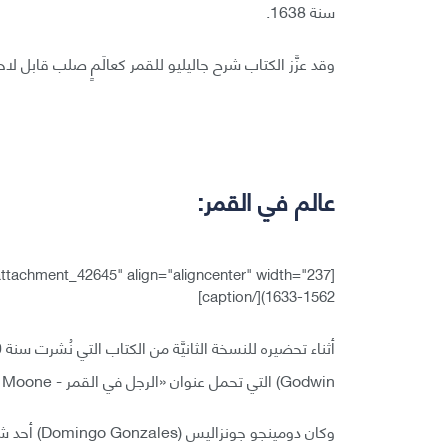
سنة 1638.
وقد عزَّز الكتاب شرح جاليليو للقمر كعالَمٍ صلب قابل لاح
عالم في القمر:
[caption id="attachment_42645" align="aligncenter" width="237"]
1562-1633)[/caption]
Godwin) التي تحمل عنوان «الرجل في القمر - The Man in the Moone» والمنشورة سنة 1638.
وكان دومين