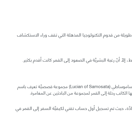
 طويلة من قدوم التكنولوجيا المذهلة التي تقف وراء الاستكشاف
لّا أنّ رغبة البشريَّة في الصعود إلى القمر كانت أقدم بكثير.
ففي القرن الثاني ميلادي، كتب الأديب السرياني لوسيان الساموساطي (Lucian of Samosata) مجموعة قصصيَّة تعرف باسم
جادَّة، حيث تم تسجيل أول حساب تقني لكيفيَّة السفر إلى القمر في