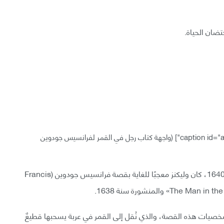
تضان الحياة.
(واجهة كتاب رجل في القمر لفرانسيس جودوين
أثناء تحضيره للنسخة الثانيَّة من الكتاب التي نُشرت سنة 1640، كان وليكنز معجبًا للغاية بقصة فرانسيس جودوين (Francis
جو جونزاليس (Domingo Gonzales) أحد شخصيات هذه القصة، والذي نُقل إلى القمر في عربة يسحبها قطيعٌ