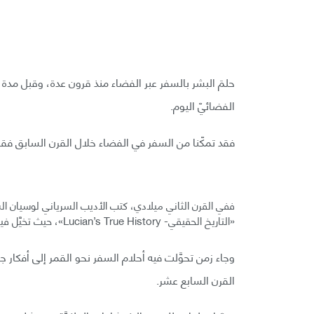
حلمَ البشر بالسفر عبر الفضاء منذ قرون عدة، وقبل مدة
الفضائيّ اليوم.
فقد تمكّنا من السفر في الفضاء خلال القرن السابق فقط، إ
«التاريخ الحقيقي- Lucian’s True History»، حيث تخيَّل فيها الكاتب رحلة إلى القمر لمجموعة من الباحثين عن المغامرة.
وجاء زمن تحوَّلت فيه أحلام السفر نحو القمر إلى أفكار 
القرن السابع عشر.