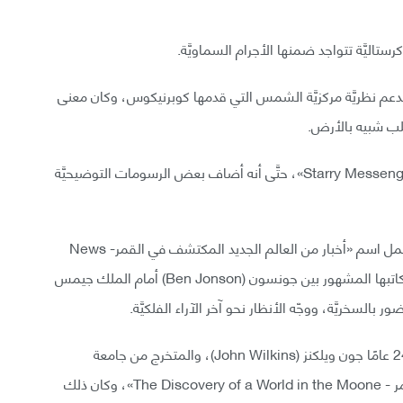
رستاليَّة تتواجد ضمنها الأجرام السماويَّة.
دعم نظريَّة مركزيَّة الشمس التي قدمها كوبرنيكوس، وكان معنى
 صلب شبيه بالأرض.
وفي عام 1610، نشر جاليليو كتاب «الرسول النجمي- Starry Messenger»، حتَّى أنه أضاف بعض الرسومات التوضيحيَّة
أمَّا في عام 1620، فقد تمَّ تقديم الحفلة التنكريَّة التي تحمل اسم «أخبار من العالم الجديد المكتشف في القمر- News
from the New World Discovered in the Moon» لكاتبها المشهور بين جونسون (Ben Jonson) أمام الملك جيمس
في ظل هذه الحماسة لاكتشاف القمر، نشر صاحب الـ 24 عامًا جون ويلكنز (John Wilkins)، والمتخرج من جامعة
أكسفورد، النسخة الأولى لكتاب «اكتشاف عالم في القمر - The Discovery of a World in the Moone»، وكان ذلك