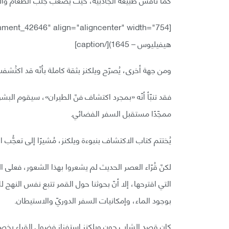
[caption id="attachment_42646" align="aligncenter" width="754"]
هيفيليوس – 1645)[/caption]
ومن جهة أخرى، يُصرّح ويلكنز بثقة كاملة بأنّه قد اكتُ
فقد تنبّأ أنّه «بمجرد اكتشاف فنّ الطيران»، سيقوم البشر
ممجّدًا مستقبل السفر الفضائي.
يُختتم كتاب الاكتشاف بنبوءة ويلكنز، مُشيرًا إلى تعجُّب
لكنّ قُرّاء العصر الحديث لم يشعروا بهذا الشعور، فعلى ا
بوجود الماء، وإمكانيات السفر الدوريّ والاستيطان.
كان قصد الشاب جون ويلكنز استفزاز فضول القراء بخصو