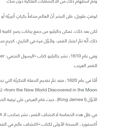
وتمّ استلهام ذلك من الاكتشافات الفلكيَّة دون شك.
لوقتٍ طويل، ظن البشر أنّ العالم محاطٌ بكراتٍ أثيريَّة أو ك
لكن بعد ذلك، تمكن جاليليو من جمع بيانات رصدٍ كافية ل
ذلك أنّه تمَّ اعتبار القمر، ولأوَّل مرة في التاريخ، كجرمٍ
للقمر الغريب.
الأوَّل (King James I)، حيث قام العرض على ترفيه الحضور بالسخريَّة، ووجّه الأنظار نحو آخر الآراء الفلكيَّة.