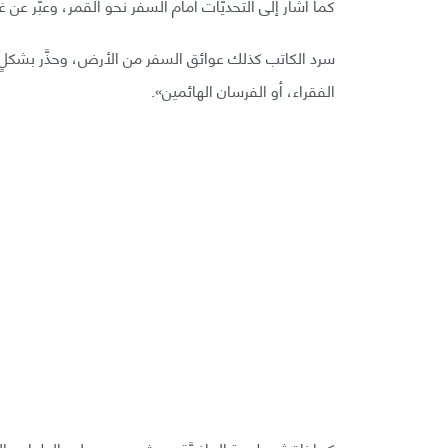
كما أشار إلى التحديَّات أمام السفر نحو القمر، وعبّر عن 
سرد الكاتب كذلك عوائق السفر من الأرض، وحذَّر بشكلٍ س
الفقراء، أو الفرسان الهائمين».
كما ناقش طبيعة الجاذبيَّة، حيث يصعب جلب الطعام والما