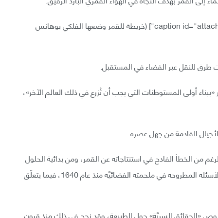
(خريطة للقمر وضعها الفلكي يوهانس
شفت طرق للنقل عبر الفضاء في المستقبل.
 «ببناء أولى المستوطنات التي يجب أن تُزرع في ذلك العالم الآخر»،
 الأجيال القادمة من جهل عصره.
لرغم من الخطأ الفادح في استنتاجاته عن القمر، ومن بدائية الحلول
التي اقترحها، إلا أنّ بحوثنا حول القمر تتبع نفس النهج للأسئلة المطروحة في ملحمته الفضائيَّة منذ عام 1640، فيما يتعلّق
ص «الحقائق السريَّة» حول الطبيعة، وقد نجح في ذلك منذ قرونٍ