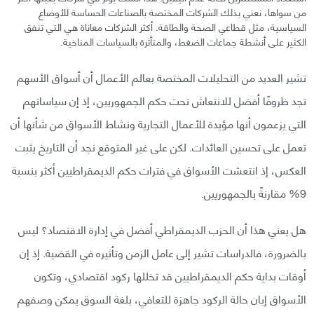
من سواها، نعني بذلك الشركات المختصة بالصناعات الحساسة للأوضاع
السياسية، مثل قطاعي الصحة والطاقة. أكثر الشركات معاناة هي التي تنفق
الكثير على أنشطة جماعات الضغط، والمتأثرة بالسياسات المناخية.
تشير العديد من التحليلات المختصة بعالم الأعمال أن أسواق الأسهم
تجد ظروفًا أفضل للانتعاش تحت حكم الجمهوريين، إذ إن سياساتهم
التي يزعمون أنها مؤيدة للأعمال التجارية ونشاط الأسواق من شأنها أن
تعمل على تحسين العائدات. لكن على غير المتوقع نجد أن التاريخ يثبت
العكس، إذ انتعشت الأسواق في فترات حكم الديمقراطيين أكثر بنسبة
9% مقارنةً بالجمهوريين.
هل يعني هذا أن الحزب الديمقراطي أفضل في إدارة الاقتصاد؟ ليس
بالضرورة، فالدراسات تشير إلى عامل الزمن وتأثيره في القضية. إذ إن
أوقات بداية حكم الديمقراطيين قد تخللها ركود اقتصادي، وتكون
الأسواق إبان حالة الركود جاهزة للتعافي، بلغة السوق يمكن وصفهم