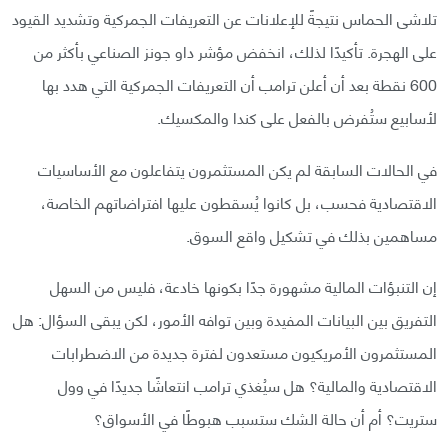
تلاشى الحماس نتيجةً للإعلانات عن التعريفات الجمركية وتشديد القيود
على الهجرة. تأكيدًا لذلك، انخفض مؤشر داو جونز الصناعي بأكثر من
600 نقطة بعد أن أعلن ترامب أن التعريفات الجمركية التي هدد بها
لأسابيع ستُفرض بالفعل على كندا والمكسيك.
في الحالات السابقة لم يكن المستثمرون يتفاعلون مع الأساسيات
الاقتصادية فحسب، بل كانوا يُسقطون عليها افتراضاتهم الخاصة،
مساهمين بذلك في تشكيل واقع السوق.
إن التنبؤات المالية مشهورة جدًا بكونها خادعة، فليس من السهل
التفريق بين البيانات المفيدة وبين توافه الأمور، لكن يبقى السؤال: هل
المستثمرون الأمريكيون مستعدون لفترة جديدة من الاضطرابات
الاقتصادية والمالية؟ هل سيُغذي ترامب انتعاشًا جديدًا في وول
ستريت؟ أم أن حالة الشك ستسبب هبوطًا في الأسواق؟