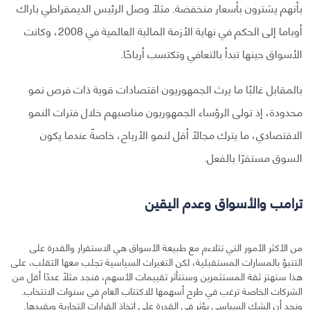
بأنهم يشترون بأسعار منخفضة. مثلًا وصل الرئيس الديمقراطي باراك
أوباما إلى الحكم في نهاية الأزمة المالية العالمية في 2008، وكانت
الأسواق حينها تبدأ بالتعافي وتكتسب أرباحًا.
بالمقابل غالبًا ما يرث الجمهوريون اقتصادات قوية ذات فرص نمو
محدودة، إذ تولى الرؤساء الجمهوريون مناصبهم خلال فترات النمو
الاقتصادي، ما يترك مجالًا أقل لنمو الأرباح، خاصةً عندما يكون
السوق مستقرًا بالفعل.
ترامب والأسواق وعدم اليقين
من الأكثر الأمور التي تتلاءم مع طبيعة الأسواق هي الاستقرار والقدرة على
التنبؤ بالمسارات المستقبلية، لكن التغيرات السياسية تجلب معها التقلب، على
هذا ستهتز ثقة المستثمرين وستتأثر تقييمات الأسهم، فنجد مثلًا عددًا أقل من
الشركات الخاصة ترغب في طرح أسهمها للاكتتاب العام في سنوات الانتخاب.
ونجد أن الشك السياسي يؤثر في القدرة على اتخاذ القرارات التجارية ويقيدها.