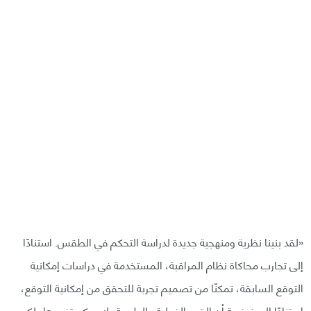
«لقد بنينا نظرية ومنهجية جديدة لدراسة التحكم في الطقس. استنادًا
إلى تجارب محاكاة نظام المراقبة، المستخدمة في دراسات إمكانية
التوقع السابقة، تمكنّا من تصميم تجربة للتحقق من إمكانية التوقع،
استنادًا إلى فرضية أن القيم الفعلية –الطبيعة- لا يمكن تغييرها، لكن