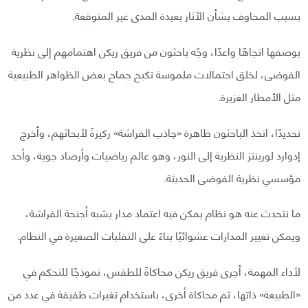
بسبب المخاوف بشأن الآثار بعيدة المدى غير المتوقعة.
بوصفها اتجاهًا واعدًا، وجّه باحثون من فريق ريكن اهتمامهم إلى نظرية
الفوضى، لخلق احتمالات ملموسة تكبح جماح بعض الظواهر الطبيعية
مثل الأمطار الغزيرة.
تحديدًا، اتخذ الباحثون ظاهرة «جاذب الفراشة» ركيزةً لأبحاثهم، وأخرج
إدوارد لورينتز النظرية إلى النور، وهو عالم رياضيات وأرصاد جوية، وأحد
مؤسسي نظرية الفوضى الحديثة.
ما نتحدث عنه هو نظام يمكن فيه اعتماد مدار يشبه أجنحة الفراشة،
ويمكن تغيير المدارات عشوائيًا بناءً على التقلبات الصغيرة في النظام.
لأداء المهمة، أجرى فريق ريكن محاكاةً للطقس، نموذجًا للتحكم في
«الطبيعة» ذاتها، ثم محاكاة أخرى، باستخدام تغيرات طفيفة في عدد من