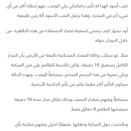
ثقب أسود كهذا له تأثير دراماتيكي على الوقت، فهو يُبطئه أكثر من أي
شيء آخر في المجرة، وهذا يجعل الثقب الأسود آلة زمن طبيعية.
أود تصوّر كيف يتسنى لسفينة فضاء الاستفادة من هذه الظاهرة، من
خلال الدوران حوله.
مثلًا ،لو سجّلت وكالة الفضاء المتحكمة بالبعثة من الأرض بأن المدار
الكامل يستغرق 16 دقيقة، ولكن بالنسبة للطاقم على متن المركبة
وعلى مقربة من هذا الجسم الضخم، سيتباطأ الوقت، وبهذه الحالة
سيكون التأثير أكثر تطرفا بكثير من تأثير الجاذبية الأرضية.
سيتباطأ وقتهم بمقدار النصف وبذلك فلكل مدار مدته 16 دقيقة
سيعيشها الطاقم 8 دقائق فقط.
وبالحديث حول المركبة وذهابها ،ففعليًا اختزل وقتهم مقارنة بأي