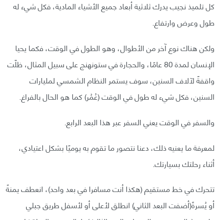
كل تلميذ نجيب يدرك ثلاثية أبعاد جميع الأشياء المادية، فكل شيء له
طول وعرض وارتفاع.
ولكن هناك نوع آخر من الأطوال، وهو الطول في الوقت، فكما يحيا
الإنسان لمدة 80 عامًا، والحجارة في ستونهنج على سبيل المثال، ظلّت
واقفةً لآلاف السنين، سوف يستمر النظام الشمسي لمليارات
السنين، فكل شيء له طول في الوقت (عُمُر) كما هو الحال بالفراغ.
والسفر في الوقت يعني السفر عبر هذا البعد الرابع.
لمعرفة ما يعنيه ذلك، دعنا نتصور ما تقوم به يوميًا بشكل اعتيادي،
أثناء رحلتك بسيارتك.
تتحرك في خط مستقيم (هكذا أنت مسافرا في بعد واحد)، انعطف يمنةً
أو يُسرةً(أضفت البعد الثاني) انطلق لأعلى أو لأسفل طريق جبلي