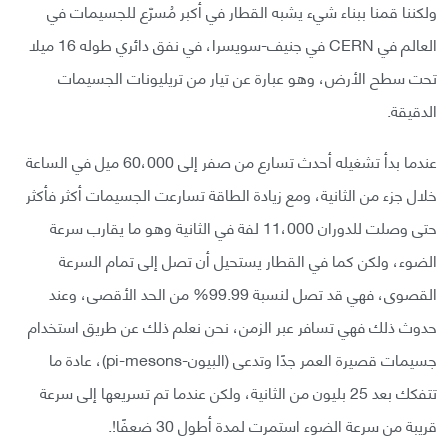
ولكننا قمنا ببناء شيء يشبه القطار في أكبر مُسرّع للجسيمات في
العالم في CERN في جنيف-سويسرا، في نفق دائري طوله 16 ميلا
تحت سطح الأرض، وهو عبارة عن تيار من تريليونات الجسيمات
الدقيقة.
عندما بدأ تشغيله أحدث تسارع من صفر إلى 60،000 ميل في الساعة
خلال جزء من الثانية، ومع زيادة الطاقة تسارعت الجسيمات أكثر فأكثر
حتى وصلت للدوران 11،000 لفة في الثانية وهو ما يقارب سرعة
الضوء، ولكن كما في القطار يستحيل أن تصل إلى تمام السرعة
القصوى، فهي قد تصل لنسبة 99.99% من الحد الأقصى، وعند
حدوث ذلك فهي تسافر عبر الزمن، نحن نعلم ذلك عن طريق استخدام
جسيمات قصيرة العمر جدًا وتدعى (البيون-pi-mesons)، عادة ما
تتفكك بعد 25 بليون من الثانية، ولكن عندما تم تسريعها إلى سرعة
قريبة من سرعة الضوء استمرت لمدة أطول 30 ضعفًا!.