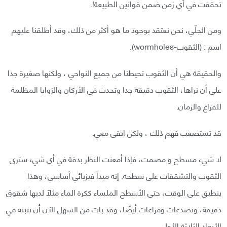
تحققت في أي زمن ضمن قوانين الطبيعة!.
ومن الجلّي، نحن نعتقد بوجود ما هو أكثر من ذلك، وقد أطلقنا عليهم
اسم : (الثقوب-wormholes).
والحقيقة هي أن الثقوب تحيطنا من جميع النواحي ، ولكنها صغيرة جدا
على أن نراها، الثقوب دقيقة جدا وتحدث في الأركان والزوايا المظلمة
للفراغ والزمان.
قد تَستصعب فهم ذلك ، ولكن ابقى معي.
لا شيء مسطح و مصمت، فإذا أمعنت النظر بدقة في أي شيء سترى
الثقوب والتشققات على سطحه. إنه مبدأ فيزيائي أساسي، وهذا
ينطبق على الوقت، حتى الأسطح الملساء ككرة الماء مثلًا لديها شقوق
دقيقة، وتصدعات وفراغات أيضًا، وقد بات من السهل الآن أن نثبته في
الأبعاد الثلاثة الأولى.