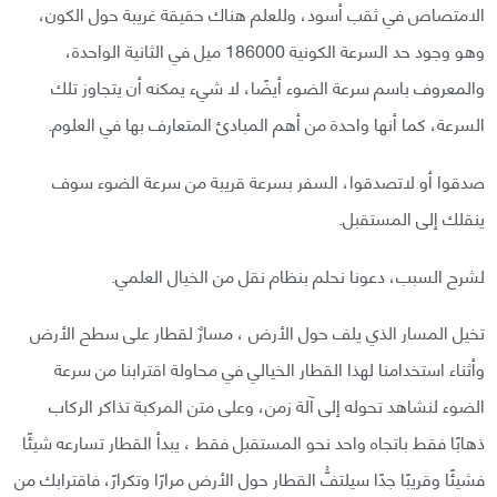
الامتصاص في ثقب أسود، وللعلم هناك حقيقة غريبة حول الكون،
وهو وجود حد السرعة الكونية 186000 ميل في الثانية الواحدة،
والمعروف باسم سرعة الضوء أيضًا، لا شيء يمكنه أن يتجاوز تلك
السرعة، كما أنها واحدة من أهم المبادئ المتعارف بها في العلوم.
صدقوا أو لاتصدقوا، السفر بسرعة قريبة من سرعة الضوء سوف
ينقلك إلى المستقبل.
لشرح السبب، دعونا نحلم بنظام نقل من الخيال العلمي.
تخيل المسار الذي يلف حول الأرض ، مسارٌ لقطار على سطح الأرض
وأثناء استخدامنا لهذا القطار الخيالي في محاولة اقترابنا من سرعة
الضوء لنشاهد تحوله إلى آلة زمن، وعلى متن المركبة تذاكر الركاب
ذهابًا فقط باتجاه واحد نحو المستقبل فقط ، يبدأ القطار تسارعه شيئًا
فشيئًا وقريبًا جدًا سيلتفُّ القطار حول الأرض مرارًا وتكرارً، فاقترابك من