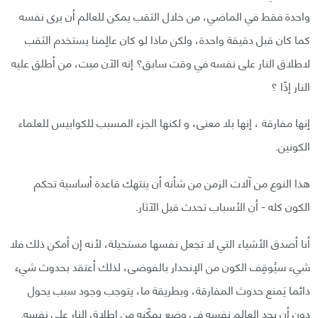
واحدة فقط في الماضي، من خلال الثقب يمكن للعالم أن يرى نفسه
كما كان قبل دقيقة واحدة، ولكن ماذا لو كان عالِمنا يستخدم الثقب
لاطلاق النار على نفسه في وقت سابق؟ إنه الآن ميت، من أطلق عليه
النار إذًا ؟
إنها مفارقة ، إنها بلا معنى، و لكنها الجزء المسبب للكوابيس للعلماء
الكونين.
هذا النوع من آلات الزمن من شأنه أن ينتهك قاعدة أساسية تحكم
الكون كله - أن الأسباب تحدث قبل الآثار.
أنا أصدق الأشياء التي لا تجعل نفسها مستحيلة، لأنه إن أمكن ذلك فلا
شيء سيُوقِف الكون من الإنحدار بالفوضى، لذلك أعتقد بحدوث شيء
دائما يَمنع حدوث المفارقة، وبطريقة ما، يتوجب وجود سبب يحول
دون أن يجد العالِم نفسه في وضع يمكّنه من إطلاق النار على نفسه.