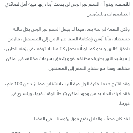
للأسف، يبدو أن السفر عبر الزمن لن يحدث أبدا، إنها خيبة أمل لصائدي
الديناصورات وللمؤرخين
ولكن القصة لم تنته بعد، فهذا لا يجعل السفر عبر الزمن بكل حالته
مستحيلا، فأنا أؤمن بإمكانية السفر عبر الزمن إلى المستقبل، فالزمن
يتدفق كالنهر ويبدو كما لو أنه يحمل كلًا منا بلا توقف في زمنه الجاري،
إنه يشبه النهر بطريقة مختلفة ،فهو يتدفق بسرعات مختلفة في أماكن
مختلفة وهذا هو مفتاح السفر إلى المستقبل.
وقد اقترح هذه الفكرة لأول مرة ألبرت آينشتاين مما يزيد عن 100 عام،
فقد أدرك أنه لا بد من وجود أماكن يتباطأ الوقت فيها، ويتسارع في
غيرها.
لقد كان محقًا، والدليل يقبع فوق رؤوسنا... في الفضاء.