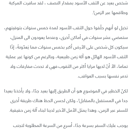
شخص بعيد عن الثقب الأسود بمقدار النصف ، لقد سافرت المركبة
وطاقمها عبر الزمن!.
تخيل لو أنهم حلّقوا حول الثقب الأسود لمدة خمس سنوات بتوقيتهم،
ستمضي عشر سنوات في أماكن أخرى، وعندما يعودون الى المنزل،
سيكون كل شخص على الأرض أكبر بخمس سنوات مما يَعدّونهُ، إذًا
الثقب الأسود الهائل هو آلة زمن طبيعية، وبالرغم من كونها غير عملية
تماما، الّا أنّ لديها مزايا أكثر من الثقوب فهي لا تحدث مفارقات ولا
تدمر نفسها بسبب العواقب.
لكنّ الخطير في الموضوع هو أن الطريق إليها بعيد جدًا، ولا يأخذنا بعيدا
جدا في المستقبل بالمقابل!، ولكن لحسن الحظ هناك طريقة أخرى
للسفر عبر الزمن، وهذا يمثل الأمل الأخير لدينا لبناء آلة زمن حقيقية.
يوجب عليك السفر بسرعة جدًا، أسرع من السرعة المطلوبة لتجنب