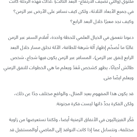
ملتوي (والتي تضيف الارتفاع- البعد الثالث) ،لذاك فهذه الرحلة كانت
في جميع الأبعاد الثلاثة، ولكن كيف نسافر على الأرض عبر الزمن؟
وكيف نجد معبرًا خلال البعد الرابع؟
دعونا نتعمق في الخيال العلمي للحظة واحدة، أفلام السفر عبر الزمن
غالبًا ما تُضخّم إظهار آلة شرهة للطاقة، الآلة تخلق مسار خلال البعد
الرابع (نفق عبر الزمن)، المسافر عبر الزمن يكون فيها شجاع، شخص
طائش أحيانًا، يظهر كشخص مُعَدّ ويعلم ما هي الخطوات للنفق الزمني
ويعلم ايضًا متى.
قد يكون هذا المفهوم بعيد المنال، والواقع مختلف جدًا عن ذلك،
ولكن الفكرة بحدِّ ذاتها ليست فكرة مجنونة.
فَكّر الفيزيائيون في الأنفاق الزمنية أيضا، ولكننا نستعرضها من زاوية
مختلفة، ونتساءل عما إذا كانت النوافذ إلى الماضي أوالمستقبل قد