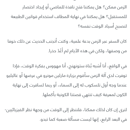
الزمن ممكن؟ هل يمكننا فتح نافذة للماضي أو إيجاد اختصار
للمستقبل؟ هل يمكننا في نهاية المطاف استخدام قوانين الطبيعة
لنصبح أسياد الوقت نفسه؟
كان السفر عبر الزمن بدعة علمية، وكنت أتجنب الحديث عن ذلك خوفا
من وصفها، ولكن في هذه الأيام لم أعُدْ حذرا.
في الواقع، أنا أشبه بُناة ستونهنج، أنا مهووس بفكرة الوقت، فإذا
توفرت لدي آلة الزمن سأقوم بزيارة مارلين مونرو في عرضها أو غاليليو
عندما وجه أول تلسكوب له إلى السماء، أو ربما لسافرت إلى نهاية
الكون لمعرفة كيف تنتهي قصتنا الكونية بأكملها.
لنرى إن كان لذلك ممكنا، فلننظر إلى الوقت من وجهة نظر الفيزيائيين-
في البعد الرابع، إنها ليست مسألة صعبة كما تبدو.