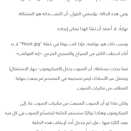
وفي هذه الحالة، يؤسفني القول، أن الثقب بذاته هو المشكلة.
نهايةً، لا أعتقد أن ثقبًا كهذا يمكن إيجاده.
وسبب ذلك هو عواقبه، فإذا كنت يومًا في حفلة "Rock gig" لا بد
أنك لاحظت الكثير من الصراخ والضجيج المزعج، «إنه العواقب».
فما يحدث ببساطة، أن الصوت يدخل (الميكروفون- جهاز الاستقبال)
وينتقل عبر الأسلاك ليتم تضخيمه في المضخم ثم ينبعث بنهاية
المطاف من مكبرات الصوت.
ولكن ماذا لو أن الصوت المنبعث من مكبرات الصوت عاد إلى
الميكروفون وهكذا تواليًا ستستمر الحلقة ليتضخّم الصوت في كل مرة
يعيد الكَرّة فيها ، فإن لم يتدخل أحد لإيقاف هذه الحلقة