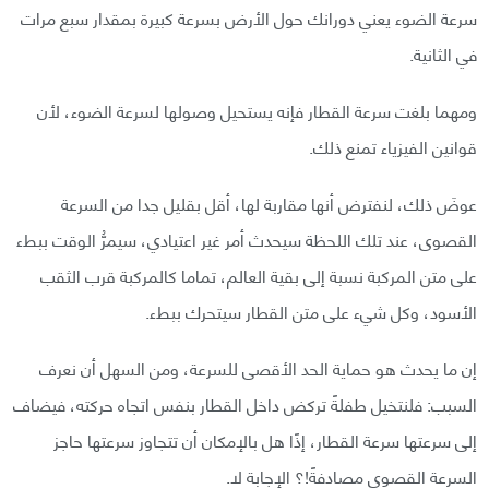
سرعة الضوء يعني دورانك حول الأرض بسرعة كبيرة بمقدار سبع مرات
في الثانية.
ومهما بلغت سرعة القطار فإنه يستحيل وصولها لسرعة الضوء، لأن
قوانين الفيزياء تمنع ذلك.
عوضَ ذلك، لنفترض أنها مقاربة لها، أقل بقليل جدا من السرعة
القصوى، عند تلك اللحظة سيحدث أمر غير اعتيادي، سيمرُّ الوقت ببطء
على متن المركبة نسبة إلى بقية العالم، تماما كالمركبة قرب الثقب
الأسود، وكل شيء على متن القطار سيتحرك ببطء.
إن ما يحدث هو حماية الحد الأقصى للسرعة، ومن السهل أن نعرف
السبب: فلنتخيل طفلةً تركض داخل القطار بنفس اتجاه حركته، فيضاف
إلى سرعتها سرعة القطار، إذًا هل بالإمكان أن تتجاوز سرعتها حاجز
السرعة القصوى مصادفةً!؟ الإجابة لا.