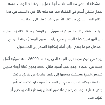
المشكلة لا تكمن مع الساعات، أنها تعمل بسرعة لأن الوقت نفسه
يعمل بشكل أسرع في الفضاء مما هو عليه بالأرض والسبب في هذا
التأثير الغير العادي هو كتلة الأرض (إشارة منه إلى الجاذبية).
أدرك آينشتاين ذلك الأمر كونه يَعوقُ سير الوقت ويبطئه كالجزء البطيء
من النهر (تزايد كتلة الجسم تعني تزايد المعيق للوقت)، وهذا الواقع
المذهل هو ما يفتح الباب أمام إمكانية السفر إلى المستقبل.
يوجد في مركز مجرة درب التبانة الذي يبعد عنا 26000 سنة ضوئية أثقل
جسم في المجرة، وهو ثقب أسود هائل الحجم يحوي كتلة أربعة ملايين
شمس (نجم) ،سحقت جميعها إلى نقطة واحدة عن طريق جاذبيته
الخاصة ، وكلما اقترب نجم من الثقب الأسود، ازدادت شدة تأثير
جاذبيته عليه، وما أن يصبح ملاصق له فلن يستطيع الضوء حتى أن
يُفلِت منه.