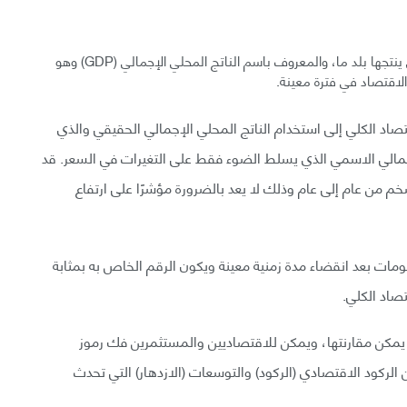
يدل مفهوم الإنتاج على إجمالي كمية السلع والخدمات التي ينتجها بلد ما، والمعروف باسم الناتج المحلي الإجمالي (GDP) وهو
لاقتصاد في فترة معينة.
تصاد الكلي إلى استخدام الناتج المحلي الإجمالي الحقيقي والذي
لإجمالي الاسمي الذي يسلط الضوء فقط على التغيرات في السعر. قد
م من عام إلى عام وذلك لا يعد بالضرورة مؤشرًا على ارتفاع
لومات بعد انقضاء مدة زمنية معينة ويكون الرقم الخاص به بمثابة
صاد الكلي.
 يمكن مقارنتها، ويمكن للاقتصاديين والمستثمرين فك رموز
ن الركود الاقتصادي (الركود) والتوسعات (الازدهار) التي تحدث