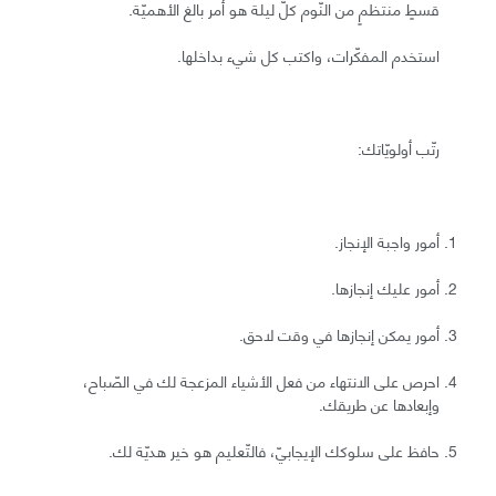
قسطٍ منتظمٍ من النّوم كلّ ليلة هو أمر بالغ الأهميّة.
استخدم المفكّرات، واكتب كل شيء بداخلها.
رتّب أولويّاتك:
أمور واجبة الإنجاز.
أمور عليك إنجازها.
أمور يمكن إنجازها في وقت لاحق.
احرص على الانتهاء من فعل الأشياء المزعجة لك في الصّباح،
وإبعادها عن طريقك.
حافظ على سلوكك الإيجابيّ، فالتّعليم هو خير هديّة لك.