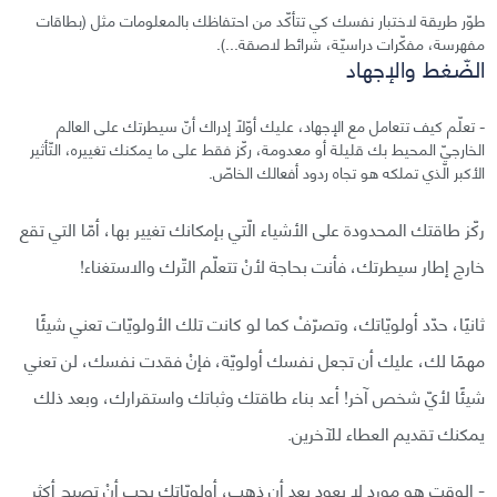
طوّر طريقة لاختبار نفسك كي تتأكّد من احتفاظك بالمعلومات مثل (بطاقات
مفهرسة، مفكّرات دراسيّة، شرائط لاصقة...).
الضّغط والإجهاد
- تعلّم كيف تتعامل مع الإجهاد، عليك أوّلًا إدراك أنّ سيطرتك على العالم
الخارجيّ المحيط بك قليلة أو معدومة، ركّز فقط على ما يمكنك تغييره، التّأثير
الأكبر الّذي تملكه هو تجاه ردود أفعالك الخاصّ.
ركّز طاقتك المحدودة على الأشياء الّتي بإمكانك تغيير بها، أمّا التي تقع
خارج إطار سيطرتك، فأنت بحاجة لأنْ تتعلّم التّرك والاستغناء!
ثانيًا، حدّد أولويّاتك، وتصرّفْ كما لو كانت تلك الأولويّات تعني شيئًا
مهمًا لك، عليك أن تجعل نفسك أولويّة، فإنْ فقدت نفسك، لن تعني
شيئًا لأيّ شخص آخر! أعد بناء طاقتك وثباتك واستقرارك، وبعد ذلك
يمكنك تقديم العطاء للآخرين.
- الوقت هو مورد لا يعود بعد أن ذهب، أولويّاتك يجب أنْ تصبح أكثر