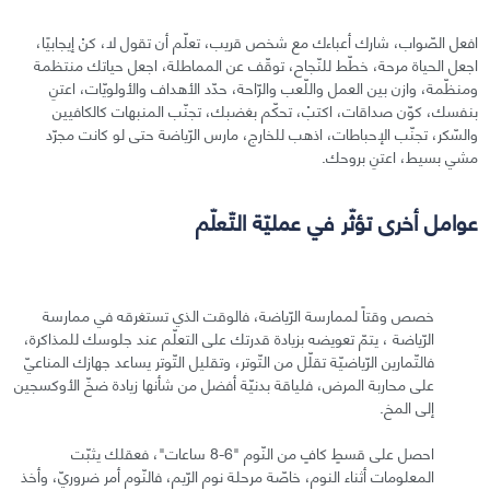
افعل الصّواب، شارك أعباءك مع شخص قريب، تعلّم أن تقول لا، كنْ إيجابيًا،
اجعل الحياة مرحة، خطّط للنّجاح، توقّف عن المماطلة، اجعل حياتك منتظمة
ومنظّمة، وازن بين العمل واللّعب والرّاحة، حدّد الأهداف والأولويّات، اعتنِ
بنفسك، كوّن صداقات، اكتبْ، تحكّم بغضبك، تجنّب المنبهات كالكافيين
والسّكر، تجنّب الإحباطات، اذهب للخارج، مارس الرّياضة حتى لو كانت مجرّد
مشي بسيط، اعتنِ بروحك.
عوامل أخرى تؤثّر في عمليّة التّعلّم
خصص وقتاً لممارسة الرّياضة، فالوقت الذي تستغرقه في ممارسة
الرّياضة ، يتمّ تعويضه بزيادة قدرتك على التعلّم عند جلوسك للمذاكرة،
فالتّمارين الرّياضيّة تقلّل من التّوتر، وتقليل التّوتر يساعد جهازك المناعيّ
على محاربة المرض، فلياقة بدنيّة أفضل من شأنها زيادة ضخّ الأوكسجين
إلى المخ.
احصل على قسطٍ كافٍ من النّوم "6-8 ساعات"، فعقلك يثبّت
المعلومات أثناء النوم، خاصّة مرحلة نوم الرّيم، فالنّوم أمر ضروريّ، وأخذ