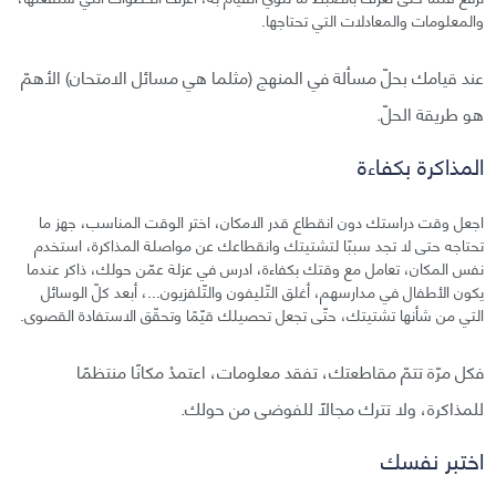
والمعلومات والمعادلات التي تحتاجها.
عند قيامك بحلّ مسألة في المنهج (مثلما هي مسائل الامتحان) الأهمّ
هو طريقة الحلّ.
المذاكرة بكفاءة
اجعل وقت دراستك دون انقطاع قدر الامكان، اختر الوقت المناسب، جهز ما
تحتاجه حتى لا تجد سببًا لتشتيتك وانقطاعك عن مواصلة المذاكرة، استخدم
نفس المكان، تعامل مع وقتك بكفاءة، ادرس في عزلة عمّن حولك، ذاكر عندما
يكون الأطفال في مدارسهم، أغلق التّليفون والتّلفزيون...، أبعد كلّ الوسائل
التي من شأنها تشتيتك، حتّى تجعل تحصيلك قيّمًا وتحقّق الاستفادة القصوى.
فكل مرّة تتمّ مقاطعتك، تفقد معلومات، اعتمدْ مكانًا منتظمًا
للمذاكرة، ولا تترك مجالًا للفوضى من حولك.
اختبر نفسك