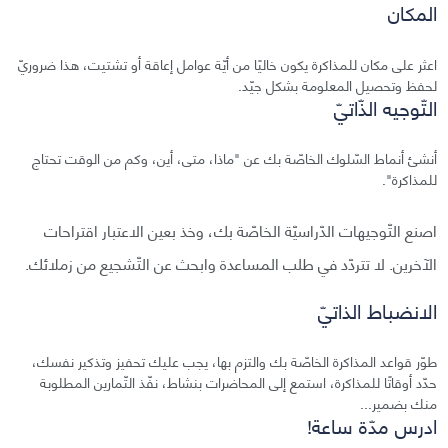
المكان
اعثر على مكان للمذاكرة يكون خاليًا من أيّة عوامل إعاقة أو تشتيت، هذا ضروريّ
لحفظ وتحصيل المعلومة بشكل جيّد.
التّوجيه الذّاتيّ
أنشئ أنماط السّلوك الخاصّة بك عن "ماذا، متى، أين، وكم من الوقت تحتاج
للمذاكرة".
اصنع التّوجيهات الدّراسيّة الخاصّة بك، وخذ بعين الاعتبار اقتراحات
الآخرين. لا تتردّد في طلب المساعدة وابحث عن التّشجيع من زملائك.
الانضباط الذاتيّ
طوّر قواعد المذاكرة الخاصّة بك والتزم بها، يجب عليك تحفيز وتذكير نفسك،
حدّد أوقاتًا للمذاكرة، استمع إلى المحاضرات بنشاط، نفّذ التّمارين المطلوبة
منك بضمير...
ادرس مدّة ساعة!