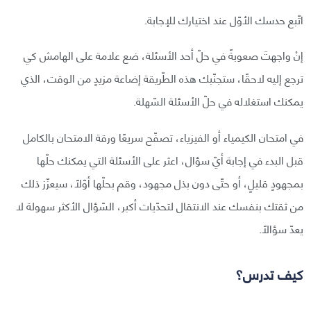
اتّبع حدسك الأوّل عند اختيارك للإجابة.
إنْ واجهتَ صعوبةً في حلّ أحد الأسئلة، ضع علامة على الهامش كي
ترجع إليه لاحقًا، ستجنّبك هذه الطّريقة إضاعة مزيدٍ من الوقت، الذي
يمكنك استغلاله في حلّ الأسئلة السّهلة.
في امتحان الكيمياء أو الفيزياء، تصفّح سريعًا ورقة الامتحان بالكامل
قبل البدء في إجابة أيّ سؤال، اعثر على الأسئلة التي يمكنك حلّها
بمجهودٍ قليلٍ، أو حتّى دون بذل مجهود، وقم بحلّها أوّلًا، سيعزّز ذلك
من ثقتك بنفسك عند الانتقال لتحدّيات أكبر، السّؤال الأكثر سهولة لا
يعدّ سؤالًا.
كيف تدرس؟