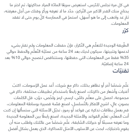
في كل مرة تجلس للدّرس، استعرض سريعًا المادّة المراد مذاكرتها، ثم اختر ما
يحتاج منك القدر الأكبر من التّركيز، حدّد ما لا تعرفه وركّز وقتك من أجل معرفته،
ثمّ عد واذهب إلى ما هو أسهل، استمرّ في الممارسة كلّ يوم حتى لا تفقد
المعلومات.
كرّر
الطّريقة الوحيدة للتعلّم هي التّكرار، فإنْ حفظت المعلومات ولم تقمْ بشيء
لدعمها وتثبيتها، سيكون لديك بعد 24 ساعة من عمليّة التّعلّم والحفظ حوالي
35% فقط من المعلومات التي حفظتها، وستتناقص لـتصبح حوالي 10% بعد
24 ساعة إضافيّة.
تقنيّات
علّم شخصًا آخر أو تظاهر بذلك، ذاكر مع شريك، أعد عمل الرّسومات، اكتبْ
أغنيات وأشعار من ذاكرتك، اصنع رابطًا باستخدام تطبيقات مختلفة، ذاكر في
مجموعة، احصل على معلّم خاصّ، ارسم، ارمز ولخّص، دوّن، قل الكلمات
بصوتٍ عالٍ، اشرح الأفكار بالتّسلسل، اصنع قصّة قصيرة بوساطة المعلومات،
قم بعمل بطاقات تذكرة عن قواعد أو رموز، تخيّل الأسئلة التي ستسألها إن كنت
أنت المعلّم، تعلّم القواعد والأمثلة الجديدة، اصنع رابطًا بين المعلومة الجديدة
وما تعرفه مسبقًا أو خبراتك السّابقة، علّم شخصًا من عائلتك واطلب منه أن
يقوم باختبارك، ابحث عن الأسلوب الأمثل للمذاكرة، الذي يعمل بشكل أفضل