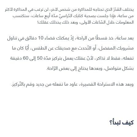
يختلف القَدْرُ الذي تحتاجه للمذاكرة من شخص لآخر، لن ترغب في المذاكرة لأكثر
من ساعة، فإذا جلست بصحبة كتابك الدّراسيّ مدّة أربع ساعات، ستكتسب
المعلومات خلال السّاعات الأولى، وبعد ذلك يخذلك عقلك!
بعد ساعة، خذ قسطًا من الراحة، إذْ يمكنك قضاء 10 دقائق في تناول
مشروبك المفضل، أو التّحدث مع صديقك عن الطقس، أيًا كان ما
تفعله، فقط لا تذاكر، لأنّ عقلك يعمل بتركيز مدّة 50 إلى 60 دقيقة
بشكل متواصل، وبعدها يحتاج إلى بعض الرّاحة.
وبعد هذه الاستراحة القصيرة، عاود ما تفعله من جديد وقم بالتّركيز.
كيف تبدأ؟