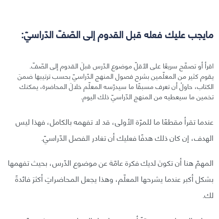
مايجب عليك فعله قبل القدوم إلى الصّفّ الدّراسيّ:
اقرأ أو تصفّح سريعًا على الأقلّ موضوع الدّرس قبلَ القدوم إلى الصّفّ.
يقوم كثير من المعلّمين بشرح فصول المنهج الدّراسيّ بحسب ترتيبها ضمنَ
الكتاب، حاولْ أن تعرف مسبقًا ما سيدرّسه المعلّم خلالَ المحاضرة، يمكنك
تخمين ما سيعطيه من المنهج الدّراسيّ ذلك اليوم.
عندما تقرأ مقطعًا ما للمرّة الأولى، قد لا تفهمه بالكامل، فهذا ليس
الهدف، إن كان ذلك هدفًا فعليك أن تغادر الفصل الدّراسيّ.
المهمّ هنا أن تكونَ لديك فكرة عامّة عن موضوع الدّرس، بحيث تفهمها
بشكل أكبر عندما يشرحها المعلّم، وهذا يجعل المحاضراتِ أكثرَ فائدةً
لك.