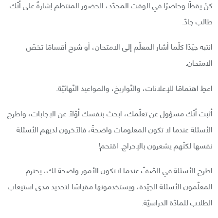
كنْ يقظًا وحاضرًا في الوقت المحدّد، الحضور المنتظم إشارةٌ على أنّك
طالب جادّ.
انتبه جيّدًا كلّما أشار المعلّم إلى الامتحان، أو شرح أقسامًا تخصّ
الامتحان.
اعطِ اهتمامًا للإعلانات، والتّواريخ، والمواعيد النّهائيّة.
أثبت أنّك مسؤول عن تعلّمك، ابحث بنفسك أوّلًا عن الإجابات، واطرح
الأسئلة عندما لا تكون المعلومات واضحةً، فالآخرون لديهم الأسئلة
نفسها لكنّهم يشعرون بالإحراج. اقتحم!
اطرح الأسئلة في الصّفّ عندما لاتكون الأمور واضحة لك، يحترم
المعلّمون الأسئلة الجيّدة، ويستخدمونها مقياسًا لتحديد مدى استيعاب
الطلاب للمادّة الدراسيّة.