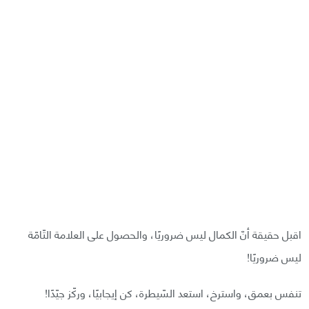
اقبل حقيقة أنّ الكمال ليس ضروريًا، والحصول على العلامة التّامّة
ليس ضروريًا!
تنفس بعمق، واسترخ، استعد السّيطرة، كن إيجابيًا، وركّز جيّدًا!