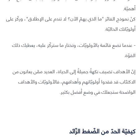
أهميّة.
كنْ نموذج الفائز "ما الذي يهمّ الآن؟ لا تندم على الإطلاق"، وركّز على
أولويّاتك الحاليّة.
- عندما تضع قائمة بالأولويّات، وتختار ما ستركّز عليه، يعطيك ذلك
القوّة.
إنّ الأهداف تضيف نكهةً جميلةً إلى الحياة، العديد ممّن يعانون من
الاكتئاب قد فقدوا أولويّاتهم وأهدافهم، فالأولويّات والأهداف
الواضحة ستجعلك في وضع أفضل بكثير.
كيفيّة الحدّ من الضّغط الزّائد