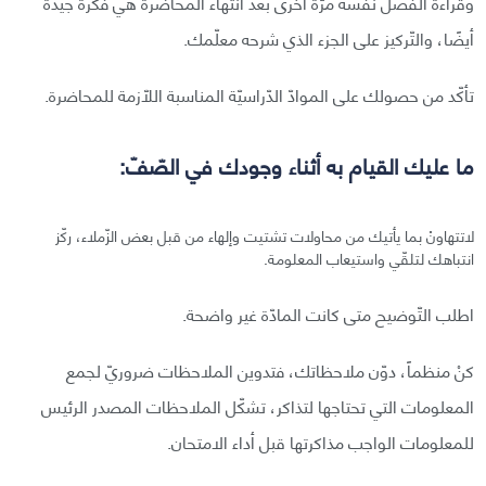
وقراءة الفصل نفسه مرّةً أخرى بعد انتهاء المحاضرة هي فكرة جيّدة
أيضًا، والتّركيز على الجزء الذي شرحه معلّمك.
تأكّد من حصولك على الموادّ الدّراسيّة المناسبة اللّازمة للمحاضرة.
ما عليك القيام به أثناء وجودك في الصّفّ:
لاتتهاونْ بما يأتيك من محاولات تشتيت وإلهاء من قبل بعض الزّملاء، ركّز
انتباهك لتلقّي واستيعاب المعلومة.
اطلب التّوضيح متى كانت المادّة غير واضحة.
كنْ منظماً، دوّن ملاحظاتك، فتدوين الملاحظات ضروريّ لجمع
المعلومات التي تحتاجها لتذاكر، تشكّل الملاحظات المصدر الرئيس
للمعلومات الواجب مذاكرتها قبل أداء الامتحان.