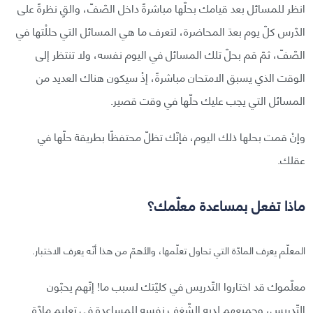
انظر للمسائل بعد قيامك بحلّها مباشرةً داخل الصّفّ، والقِ نظرةً على
الدّرس كلّ يوم بعدَ المحاضرة، لتعرف ما هي المسائل التي حللْتها في
الصّفّ، ثمّ قم بحلّ تلك المسائل في اليوم نفسه، ولا تنتظر إلى
الوقت الذي يسبق الامتحان مباشرةً، إذْ سيكون هناك العديد من
المسائل التي يجب عليك حلّها في وقت قصير.
وإنْ قمت بحلها ذلك اليوم، فإنّك تظلّ محتفظًا بطريقة حلّها في
عقلك.
ماذا تفعل بمساعدة معلّمك؟
المعلّم يعرف المادّة التي تحاول تعلّمها، والأهمّ من هذا أنّه يعرف الاختبار.
معلّموك قد اختاروا التّدريس في كليّتك لسبب ما! إنّهم يحبّون
التّدريس، وجميعهم لديه الشّغف نفسه للمساعدة في تعليم مادّة