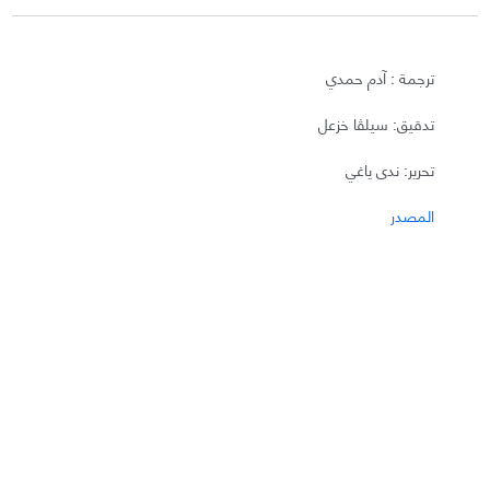
ترجمة : آدم حمدي
تدقيق: سيلڤا خزعل
تحرير: ندى ياغي
المصدر