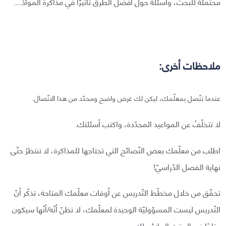
محتملة للبحث، وأسئلة حول أفضل الطّرق تأثيرًا في مذاكرة الموادّ....
ملاحظات أخرى:
عندما تتّصل بمعلّمك، ليكن لك غرض واضح ومحدّد من هذا الاتّصال.
لا تتخلّفْ عن المواعيد المحدّدة، واكتب أسئلتك.
اطلب من معلّمك بعض النّصائح التي تحتاجها للمذاكرة، لا تنتظرْ حتّى
نهاية الفصل الدّراسيّ!
تحقّق من خلال مخطّط التّدريس عن أوقات معلّمك المتاحة، تذكّر أنّ
التّدريس ليست المسؤوليّة الوحيدة لمعلّمك، لا تظنّ أنّه/أنّها سيكون
متاحًا في الوقت الملائم لك.