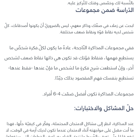
بالنّسبة لك وخصّص وقتك للتّركيز عليه.
الدّراسة ضمن مجموعات
ابحث عن زملاء في صفّك وذاكر معهم، ليس بالضروريّ أنْ يكونوا أصدقاءك، كلّ
شخص لديه نقاط قوّة ونقاط ضعف مختلفة.
ففي مجموعات المذاكرة النّاجحة، عادةً ما يكون لكلّ فكرة شخصٌ ما
يستطيع فهمها، فنقاط قوّتك قد تكون هي ذاتها نقاط ضعف لشخص
آخر، وإنْ استطعت شرح فكرةٍ ما لشخص ما فإنّ عندها -فقط عندها-
تستطيع بنفسك فهم المقصود بذلك جيّدًا.
مجموعات المذاكرة تكون أفضل ضمّت 4-6 أفراد.
حلّ المشاكل والاختبارات:
عند المذاكرة، انظر إلى مشاكل الامتحان المحتملة، وفكّر في كيفيّة حلّها، فهذا
ما أنت مقبل على مواجهته أثناء الامتحان عندما تكون لديك أزمة في الوقت، لا
ترفع قلمًا حتّى تعرف بالضّبط ما تنوي القيام به، اعرف الخطوات التي ستفعلها،