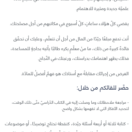
علميّة جديدة ومثيرة للاهتمام.
يقضي كلّ هؤلاء ساعاتٍ كلّ أسبوع في مكاتبهم من أجل مصلحتك.
أنت تدفع مبلغًا جيّدًا من المال من أجل أن تتعلّم، وعليك أن تحقّق
فائدةً كبيرةً من ذلك، ما منْ معلّمٍ يكره طالبًا يأتيه بحاجةٍ للمساعدة،
فذلك يظهر اهتمامك بدراستك، ورغبتك في النّجاح.
الغرض من إجرائك مقابلةً مع أستاذك هو فهمٌ أفضلُ للمادّة.
حضّر للقائكم من خلال:
- مراجعة ملاحظاتك وما وصلت إليه في الكتاب الدّراسيّ حتّى ذلك الوقت،
لتحديد الأفكار التي لا تفهمها بشكل واضح.
- كتابة ثلاثة أو أربعة أسئلة جيّدة، كنقطة تحتاج توضيحًا، أو موضوعات