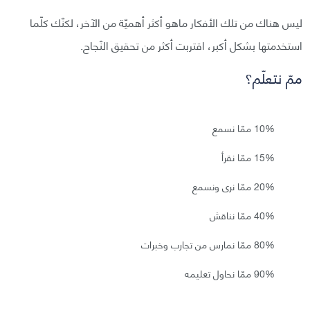
ليس هناك من تلك الأفكار ماهو أكثر أهميّة من الآخر، لكنّك كلّما
استخدمتها بشكل أكبر، اقتربت أكثر من تحقيق النّجاح.
ممّ نتعلّم؟
10% ممّا نسمع
15% ممّا نقرأ
20% ممّا نرى ونسمع
40% ممّا نناقش
80% ممّا نمارس من تجارب وخبرات
90% ممّا نحاول تعليمه