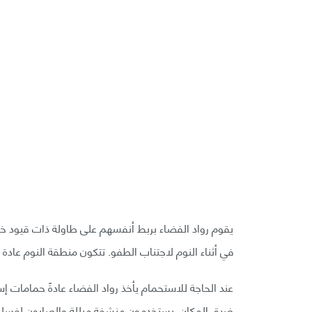
يقوم رواد الفضاء بربط أنفسهم على طاولة ذات قيود خاص
في أثناء النوم لاجتناب الطفو. تتكون منطقة النوم عادة
عند الحاجة للاستحمام يأخذ رواد الفضاء عادةً حمامات إ
ضيق المكان. يستخدمون منشفة مبللة والصابون لغسل