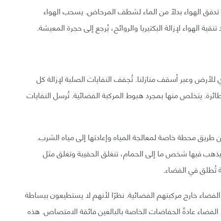
 تدفق الهواء بدلًا من الماء لشطف المرحاض. يسحب الهواء
قية الهواء لإزالة البكتيريا والروائح، يُرجع إلى حجرة المعيشة.
 للأرض وعبر أسقف منازلنا. تُجفف النفايات الصلبة لإزالة كل
رة. يتخلص منها بمجرد هبوط المركبة الفضائية. تُرسل النفايات
عن طريق محطة خاصة لمعالجة المياه وإعادتها إلى مياه الشرب.
ذهب فيها شخص ما إلى الحمام، تنغلق الحقيبة وتغلق مثل
تُطلق في الفضاء.
الفضاء خارج مركبتهم الفضائية. نظرًا لأنهم لا يستطيعون ببساطة
الفضاء عادةً الحفاضات الخاصة بالبالغين فائقة الامتصاص. هذه