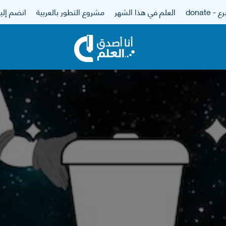
 - donate
العلم في هذا الشهر
مشروع التطور بالعربية
انضم إلين