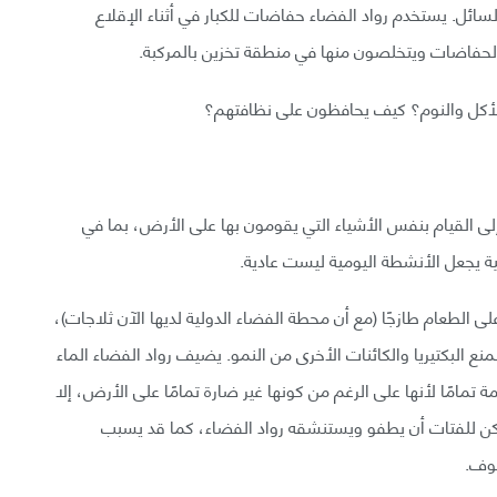
ائل. يستخدم رواد الفضاء حفاضات للكبار في أثناء الإقلاع
ء الحفاضات ويتخلصون منها في منطقة تخزين بالمركبة.
لأكل والنوم؟ كيف يحافظون على نظافتهم؟
إلى القيام بنفس الأشياء التي يقومون بها على الأرض، بما في
بية يجعل الأنشطة اليومية ليست عادية.
ى الطعام طازجًا (مع أن محطة الفضاء الدولية لديها الآن ثلاجات)،
البكتيريا والكائنات الأخرى من النمو. يضيف رواد الفضاء الماء
ة تمامًا لأنها على الرغم من كونها غير ضارة تمامًا على الأرض، إلا
مكن للفتات أن يطفو ويستنشقه رواد الفضاء، كما قد يسبب
شوف.