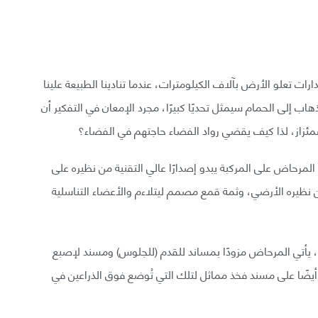
ات تعلو الأرض بآلاف الكيلومترات، عندما تنادينا الطبيعة علينا
هاب إلى الحمام سيمثل تحديًا كبيرًا، مجرد الإمعان في التفكير أن
اشمئزاز، لذا كيف يقضي رواد الفضاء حاجتهم في الفضاء؟
مرحاض على المركبة يبدو إصدارًا عالي التقنية من نظيره على
ظيره الأرضي، وثمة قمع مصمم ليتلاءم والأعضاء التناسلية
زن، يأتي المرحاض مزودًا بمساند للقدم (للجلوس) ومسند لإصبع
أيضًا على مسند فخذ مماثل لتلك التي تُوضع فوق الذراعين في