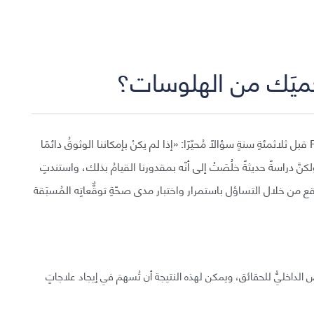
يَك من الهلوسات؟
طرح الفيلسوف الشهير رينيه ديكارت-René Descartes قبل ثلاثمئةِ سنةٍ سؤالًا مُحيّرًا: «إذا لم يكنْ بإمكاننا الوثوقُ دائمًا
َّ دراسةً حديثةً خلُصَتْ إلى أنّه بمقدورنا القيامُ بذلك، واستندتِ
لواقع من خلال التساؤل باستمرار واختبار مدى صحّةِ توقٌّعاتِه المُسبَقة
ندما يفشل هذا التفحُّصُ الداخليُّ للحقائق، ويمكن لهذه النتيجة أن تُسهمَ في إيجاد علاجاتٍ