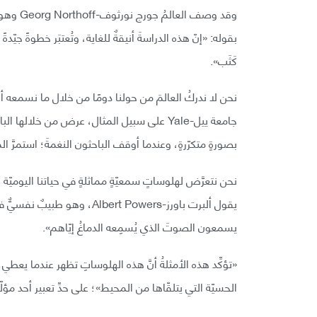
وقد وصف
بقوله: «إنّ هذه الدراسةَ أنيقةٌ للغاية، وتُعتبَر خطوةً جي
كَثَب».
نحن لا ندركُ العالمَ من حولنا دومًا من خلال ما نسمعه أ
جامعة ييل-Yale على سبيل المثال، عرض من خلا
بصورةٍ متكرّرةٍ، وعندما أوقف الباحثون النغمةَ؛ استمرَّ
نحن نتعرَّض لهلوساتٍ سمعيّةٍ مماثلةٍ في حياتنا اليوميّة كأنْ ي
يقول ألبرت باورز-Albert Powers
يسمعون الصوتَ الذي يُسمِعه الدماغُ إيّاهم».
«تؤكِّد هذه الأمثلةُ أنَّ هذه الهلوساتِ تظهر عندما يعطي ال
الحسيّة التي يتلقّاها من المحيط»؛ على حدِّ تعبير أحد مؤلّفي ال