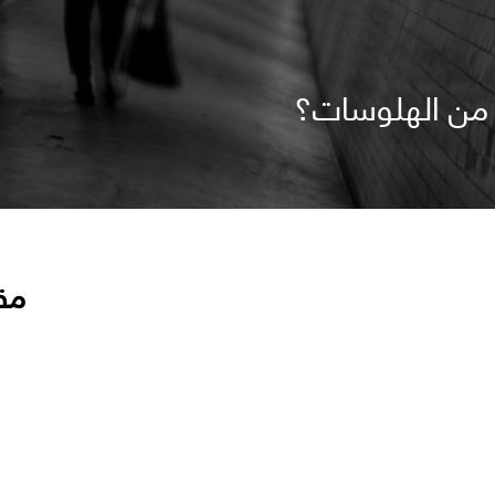
من الهلوسات؟
مق