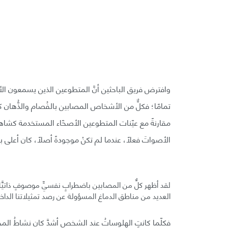
وافترض فريق الباحثين أنَّ المتطوعين الذين يسمعون الأ
تمامًا؛ فكلٌّ من الأشخاص المصابين بالفُصام والذُّهان كا
مقارنةً مع عيّنات المتطوعين الأصحّاء المستخدمة كشاهدٍ
الأصواتَ فعلًا، عندما لم تكنْ موجودةً أصلًا، كان أعلى بنسبة 28% من بقيّة الم
لقد أظهر كلٌّ من المصابين باضطرابٍ نفسيٍّ موصوفٍ ذاتيًّا
العديد من مناطق الدماغ المسؤولة عن رصد تمثيلاتنا الداخلي
فكلّما كانتِ الهلوساتُ عند الشخص أشدَّ كان نشاطُ المخيخ