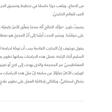
من الدماغ، ويلعب دورًا حاسمًا في تخطيط وتنسيق الحركات 
المرء للعالم الخارجيّ.
يضيفُ باورز: «تؤكّد النتائج أنّه عندما يتعلّق الأمرُ بكيفيّة 
على حواسّنا. ويشير البحث أيضًا إلى أنَّ المخيخَ هو نقطة ع
يقول نورثوف إنَّ التجاربَ القادمةَ يجب أن توجّهَ لد
السليم أثناءَ الراحة. فمثل هذه الدراسات يمكنها تطوير بعض
المغناطيسيّ عبر الجمجمة والذي يهدف إلى كبح أو تعزيز نش
كورليت الأكثرُ تفاؤلًا من سابقه إنَّ مثلَ هذه الدراسات 
بشكلٍ استباقيٍّ، وبالتالي إمكانيّة العمل على تطوير علاجٍ م