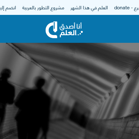
 - donate
العلم في هذا الشهر
مشروع التطور بالعربية
انضم إلين