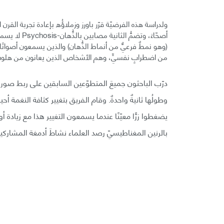
ولدراسة هذه الفرضيّة قرّر باورز وزملاؤُه بإعادة تجربة القر
(وهو نمطٌ فرعيٌّ من أنماط الذُّهان) والذين يسمعون أصواتًا
من اضطرابٍ نفسيٍّ، وهم الأشخاص الذين يعانون من هلوساتٍ س
وطولُها ثانيةٌ واحدةٌ. وقام الفريق بتغيير كثافة النغمة أح
يضغطوا زرًّا معيّنًا عندما يسمعون التغيير هذا مع زيا
بالرنين المغناطيسيّ رصد العلماء نشاطَ أدمغة المشاركين 