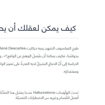
كيف يمكن لعقلك أن يحم
بحواسّنا، فكيف يمكننا أن نفْصلَ الوهمَ عن الواقع؟»، ولكن
الدراسة إلى أنَّ الدماغَ البشريَّ لديه القدرةُ على تمييز ا
ومعتقداتِه.
تحدث الهَلْوَسات-Hallucinations ع
أفضلَ للفُصام وغيرِه من الاضطرابات النفسيّة.