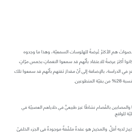
صواتَ هم الأكثرُ عُرضةً للهلوسات السمعيّة، وهذا ما وجدوه
نوا أكثرَ عرضةً للاعتقاد بأنَّهم قد سمعوا النغماتِ بخمس مرّاتٍ
 في الدراسة، بالإضافة إلى أنّ مقدارَ ثقتهم بأنّهم قد سمعوا تلك
تطوعين.
 والمصابين بالفُصام نشاطًا غيرَ طبيعيٍّ في خلاياهم العصبيّة في
ّة للواقع.
 لديه أقلَّ. والمخيخ هو عقدةٌ ملفَّفةٌ موجودةٌ في الجزء الخلفيّ