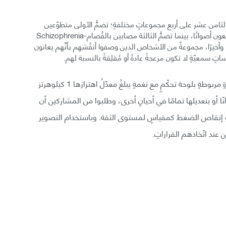
ن الثامن عشر على أربع مجموعاتٍ مختلفةٍ؛ تضمُّ الأولى متطوّعين
أصحّاءَ، وتضمُّ الثانية مصابين بالذُّهان-Psychosis لا يسمعون أصواتًا، بينما تضمُّ الثالثة مصابين بالفُصام-Schizophrenia
 وأخيرًا، مجموعةٌ من الأشخاص الذين وصفوا أنفُسَهم بأنَّهم يعانون
معيّةٍ لا تكون مزعجةً عادةً أو مُقلِقةً بالنسبة لهم.
درّب الباحثون جميعَ المتطوّعين السابقين على ربط صورةٍ مربوطةٍ بلوحة تحكّمٍ مع نغمةٍ يبلغُ معدّلُ اهتزازها 1 كيلوهرتز
يانًا أو بتعديلها تمامًا في أحيانٍ أخرى، وطلبوا من المشاركين أن
دة أو إنقاص الضغط كمقياسٍ لمستوى الثقة. وباستخدام التصوير
عند اتّخاذهم القراراتِ.