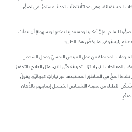
المستقبليّة، وهي عمليّةٌ تتطلّب تحديثًا مستمرًّا في تصوُّر
تصوُّرنا للعالم، فإنَّ أفكارَنا ومعتقداتِنا يمكنها وبسهولةٍ أن تتغلّبَ
لّامٍ رئيسيّةٍ في ما يخصُّ هذا الخللَ».
راسة الفروقات المحتملة بين عقل المريض النفسيّ وعقل الشخص
 المعالجات التي لا تزال تجريبيّةً حتّى الآن، مثلَ العلاج بالتحفيز
اط المخِّ في المناطق المستهدفة عبر تياراتٍ كهربائيّةٍ. يقولُ
ستُمكّن الأطباءَ من معرفة الأشخاص المُحتمَل إصابتهم بالذُّهان
بكّرٍ.