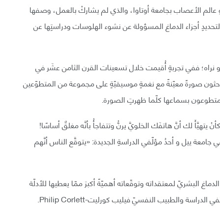
 العالمُ جورج نورثوف-Georg Northoff وهو عالم الأعصاب بجامعة أوتاوا، والذي لم يشاركْ بالعمل، وصفها
ّدةً لتحديدِ أجزاء الدماغ المسؤولة عن نشوء الهلوسات ودراستِها عن
و نراه؛ ففي تجربةٍ أُقيمت خلال تسعينات القرن الثامن عشَر في
لها الباحثون صورةً معيّنةً مع نغمةٍ موسيقيّةٍ على مجموعة من المتطوّعين
 المتطوعون بسماعها كلّما ظهرتِ الصورة.
تهيَّأَ لك أنَّ هاتفَك الخلويَّ يرنُّ وتتفاجأُ بأنَّه مغلقٌ أساسًا!
، وهو طبيبٌ نفسيٌّ في جامعة ييل و أحدُ مؤلّفي الدراسةِ الجديدة: «يتوقَّع الناس أنَّهم
دماغ البشريّ لمعتقداته وتوقّعاته أهميّةً أكبرَ ممّا يعطيها للأدلّة
دراسة والطبيب النفسيّ فيليب كورليت-Philip Corlett.