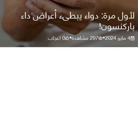
لأول مرة: دواء يبطىء أعراض داء
باركنسون!
4 مايو 2024
297
مشاهدة
0
اعجاب
•
•