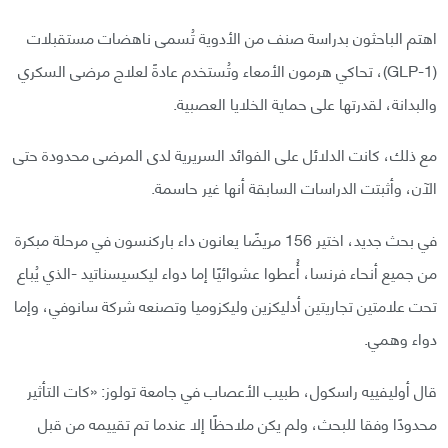
اهتم الباحثون بدراسة صنف من الأدوية تُسمى ناهضات مستقبلات
(GLP-1)، تحاكي هرمون الأمعاء وتُستخدم عادةً لعلاج مرضى السكري
والبدانة، لقدرتها على حماية الخلايا العصبية.
مع ذلك، كانت الدلائل على الفوائد السريرية لدى المرضى محدودة حتى
الآن، وأثبتت الدراسات السابقة أنها غير حاسمة.
في بحث جديد، اختير 156 مريضًا يعانون داء باركنسون في مرحلة مبكرة
من جميع أنحاء فرنسا، أُعطوا عشوائيًا إما دواء ليكسيسناتيد -الذي يُباع
تحت علامتين تجاريتين أدليكزين وليكزوميا وتصنعه شركة سانوفي، وإما
دواء وهمي.
قال أوليفييه راسكول، طبيب الأعصاب في جامعة تولوز: «كات التأثير
محدودًا وفقا للبحث، ولم يكن ملاحظًا إلا عندما تم تقييمه من قبل