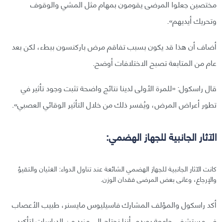
مختصين جعلوا المرضى يقومون بمهام مثل المشي والوقوف
وتحريك أيديهم».
أضاف أن هذا قد يكون بسبب تفاقم مرض باركنسون ببطء، لكن بعد
عام من المتابعة تصبح الاختلافات أوضح.
قال راسكول: «للمرة الأولى لدينا نتائج واضحة تثبت وجود تأثير في
تطور أعراض المرض، ويُفسر ذلك من خلال التأثير الوقائي العصبي».
الآثار الجانبية للجهاز الهضمي:
كانت الآثار الجانبية للجهاز الهضمي الشائعة عند تناول الدواء: الغثيان والتقيؤ
والإرجاع، وعانى بعض المرضى فقدان الوزن.
أكد راسكول والمؤلف المشارك فاسيليوس مايسنر، طبيب الأعصاب
في مستشفى جامعة بوردو، أننا نحتاج إلى مزيد من الدراسات لتأكيد