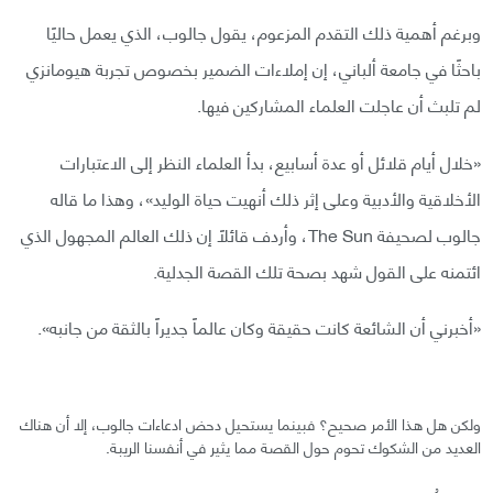
وبرغم أهمية ذلك التقدم المزعوم، يقول جالوب، الذي يعمل حاليًا
باحثًا في جامعة ألباني، إن إملاءات الضمير بخصوص تجربة هيومانزي
لم تلبث أن عاجلت العلماء المشاركين فيها.
«خلال أيام قلائل أو عدة أسابيع، بدأ العلماء النظر إلى الاعتبارات
الأخلاقية والأدبية وعلى إثر ذلك أنهيت حياة الوليد»، وهذا ما قاله
جالوب لصحيفة The Sun، وأردف قائلاً إن ذلك العالم المجهول الذي
ائتمنه على القول شهد بصحة تلك القصة الجدلية.
«أخبرني أن الشائعة كانت حقيقة وكان عالماً جديراً بالثقة من جانبه».
ولكن هل هذا الأمر صحيح؟ فبينما يستحيل دحض ادعاءات جالوب، إلا أن هناك
العديد من الشكوك تحوم حول القصة مما يثير في أنفسنا الريبة.