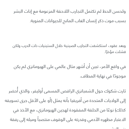
ولحسن الحظ لم تكتمل التجارب اللاحقة المزعومة مع إناث البشر
بسبب موت ذكر إنسان الغاب المانح للحيوانات المنوية.
وبعد عقود، استكشفت التجارب الصينية خلال الستينيات ذات الدرب ولكن
فشلت مؤخرًا.
في واقع الأمر، تبين أن أشهر مثال عالمي على الهيومانزي لم يكن
موجودًا في نهاية المطاف.
ثارت شكوك حول الشمبانزي الراقص المسمى أوليفر، والذي أُحضر
إلى الولايات المتحدة من أفريقيا بأنه يمثل (أو على الأقل جرى تسويقه
كذلك) نوعًا من الحلقة المفقودة لهجين الهيومانزي، مع الأخذ في
الاعتبار مظهره الآدمي وقدرته على الوقوف منتصباً وميله إلى رفقة
بني البشر.