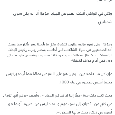
ولكن في الواقع، أثبتت الفحوص الجينية مؤخرًا أنه لم يكن سوى
شمبانزي.
ومؤخرًا، وفي ضوء مزاعم جالوب الأخيرة، فكل ما بأيدينا ليس بأكثر مما وصفه
أحد الصحافيين في سياق الشائعات التي أحاطت بمختبر روبرت يركيس لأبحاث
الرئيسيات، حيث قال «خيالات سوداء ومغالاة محمومة وقصص طويلة تحكى
دون خجل أمام مواقد التدفئة».
فإن كل ما نعلمه عين اليقين هو على النقيض تمامًا مما أراده يركيس
حينما أسس مختبره في عام 1930.
حيث كتب ذات مرة «حقًا إننا لا نحاكم الدعاية»، وأردف «برغم أنها تؤدي
في كثيرٍ من الأحيان إلى سوء فهم وانتقاد ليس عن بصيرة، أو ما هو
أسوء من ذلك، حيث مآلها السخرية».