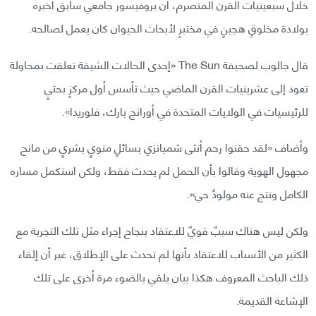
خلال سبعينيات القرن المنصرم، أن بروفيسور جامعي سابق أخبره
بولادة مخلوقٍ هجينٍ في مختبرٍ لأبحاث الحيوان كان يعمل لصالحه.
قال جالوب لصحيفة The Sun «إحدى الحالات الشيقة تعلقت بمحاولة
تعود إلى عشرينيات القرن الماضي حيث تأسس أول مركزٍ بحثيٍ
للرئيسيات في الولايات المتحدة في أورانج بارك، فلوريدا».
وأضاف «لقد حقنوا رحم أنثى شمبانزي بسائلٍ منويٍ بشريٍ من مانح
مجهول الهوية وقالوا بأن الحمل لم يحدث فقط، ولكن استكمل مساره
الكامل ونتج عنه مولودٌ حي».
ولكن ليس هناك سببٌ قويٌ للاعتقاد بنجاح إجراء مثل تلك التجربة مع
الكثير من الأسباب للاعتقاد بأنها لم تحدث على الإطلاق، غير أن إلقاء
ذلك الباحث المعروف هكذا بيان يلقي بالضوء مرة أخرى على تلك
الإشاعة القديمة.