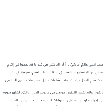
حيث ادّعى عالمٌ أمريكيٌ بارزٌ أن الباحثين في فلوريا قد نجحوا في إنتاج
هجينٍ من الإنسان والشمبانزي وأطلقوا عليه اسم (هيومانزي)، في
بحثٍ مثيرٍ للجدل تواترت عنه الإشاعات خلال عشرينيات القرن الماضي.
ويقول عالم نفس التطور، جوردن جي جالوب الابن، والذي اشتهر بدوره
في إجراء تجارب رائدة على الحيوانات للتعرف على نفسها في المرآة