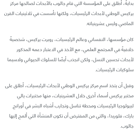
بدايةً، أُطلق على المؤسسة التي قام جالوب بالأبحاث لصالحها مركز
يركيس الوطني لأبحاث الرئيسيات، ولكنها تأسست في ثلاثينيات القرن
الماضي وليس عشرينياته.
كان مؤسسها، النفساني وعالم الرئيسيات، روبرت يركيس، شخصيةً
خلافيةً في المجتمع العلمي، مع الأخذ في الاعتبار دعمه المذكور
لأبحاث تحسين النسل، ولكن انجذب أيضًا للسلوك الحيواني ولاسيما
سلوكيات الرئيسيات.
وقبل أن يتخذ اسم مركز يركيس الوطني لأبحاث الرئيسيات، أطلق على
مختبر يركيس أسماء أخرى خلال العشرينيات، منها مختبرات يالي
لبيولوجيا الرئيسيات ومحطة تناسل وتجارب أشباه البشر في أورانج
بارك، فلوريدا، والتي من المفترض أن تكون المنشأة التي ألمح إليها
جالوب.