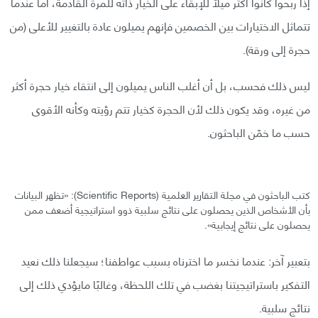
إذا ربحوا كانوا أكثر ميلًا للإبقاء على الخيار ذاته للمرة القادمة، أما عندما
تتماثل الاختيارات بين الخصمين فإنهم يميلون عادة بالتغيير للأعلى (من
حجرة إلى ورقة).
ليس ذلك فحسب، بل أن أغلب الناس يميلون إلى انتقاء خيار حجرة أكثر
من غيره، وقد يكون ذلك لأن الحجرة كخيار تتم رؤيته وكأنه الأقوى
حسب ما خمّن الباحثون.
كتب الباحثون في مجلة التقارير العلمية (Scientific Reports): «تظهر البيانات
بأن الأشخاص الذين يحصلون على نتائج سلبية ذوو استراتيجية أضعف ممن
يحصلون على نتائج إيجابية».
بتعبير آخر: عندما نخسر ما اخترناه بسبب عواطفنا؛ سيجعلنا ذلك نعيد
التفكير باستراتيجيتنا بغضب في تلك اللحظة، وغالبًا مايؤدي ذلك إلى
نتائج سلبية.