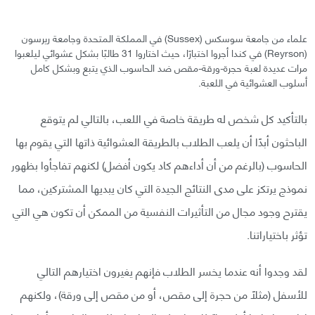
علماء من جامعة سوسكس (Sussex) في المملكة المتحدة وجامعة ريرسون
(Reyrson) في كندا أجروا اختبارًا، حيث اختاروا 31 طالبًا بشكل عشوائي ليلعبوا
مرات عديدة لعبة حجرة-ورقة-مقص ضد الحاسوب الذي يتبع وبشكل كامل
أسلوب العشوائية في اللعبة.
بالتأكيد كل شخص له طريقة خاصة في اللعب، بالتالي لم يتوقع
الباحثون أبدًا أن يلعب الطلاب بالطريقة العشوائية ذاتها التي يقوم بها
الحاسوب (بالرغم من أن أداءهم كاد يكون أفضل) لكنهم تفاجأوا بظهور
نموذج يرتكز على مدى النتائج الجيدة التي كان يبديها المشتركين، مما
يقترح وجود مجال من التأثيرات النفسية من الممكن أن تكون هي التي
تؤثر باختياراتنا.
لقد وجدوا أنه عندما يخسر الطلاب فإنهم يغيرون اختيارهم التالي
للأسفل (مثلًا من حجرة إلى مقص، أو من مقص إلى ورقة)، ولكنهم