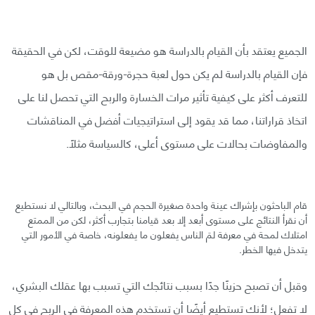
الجميع يعتقد بأن القيام بالدراسة هو مضيعة للوقت، لكن في الحقيقة
فإن القيام بالدراسة لم يكن حول لعبة حجرة-ورقة-مقص بل هو
للتعرف أكثر على كيفية تأثير مرات الخسارة والربح التي تحصل لنا على
اتخاذ قراراتنا، مما قد يقود إلى استراتيجيات أفضل في المناقشات
والمفاوضات بحالات على مستوى أعلى، كالسياسة مثلًا.
قام الباحثون بإشراك عينة واحدة صغيرة الحجم في البحث، وبالتالي لا نستطيع
أن نقرأ النتائج على مستوى أبعد إلا بعد قيامنا بتجارب أكثر، لكن من الممتع
امتلاك لمحة في معرفة لمَ الناس يفعلون ما يفعلونه، خاصة في الأمور التي
يتدخل فيها الخطر.
وقبل أن تصبح حزينًا جدًا بسبب نتائجك التي تسبب بها عقلك البشري،
لا تفعل؛ لأنك تستطيع أيضًا أن تستخدم هذه المعرفة في الربح في كل