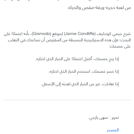
من لعبة حجرة-ورقة-مقص والحياة.
شرح جيمي كوندليف (Jamie Condliffe) لِموقع (Gismodo)، بأنه اعتمادًا على
البحث؛ فإن هذه الاستراتيجية البسيطة من المفترض أن تساعدك في التغلب
على خصمك:
إذا ربح خصمك، أكمل اعتمادًا على الخيار الذي اختاره.
إذا خسر خصمك، استخدم الخيار الذي اختاره.
إذا تعادلت، غير من الخيار الذي لعبته إلى الأسفل.
تحرير : سهى يازجي.
المصدر