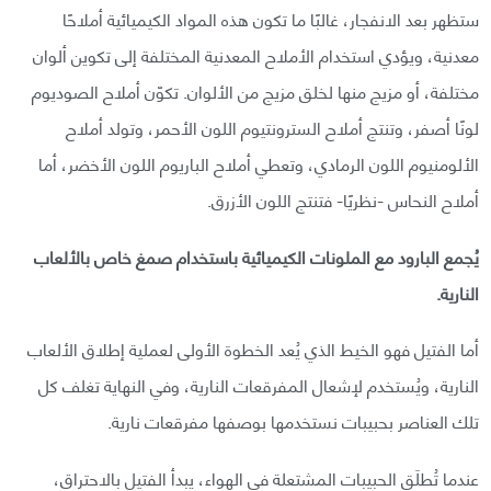
ستظهر بعد الانفجار، غالبًا ما تكون هذه المواد الكيميائية أملاحًا
معدنية، ويؤدي استخدام الأملاح المعدنية المختلفة إلى تكوين ألوان
مختلفة، أو مزيج منها لخلق مزيج من الألوان. تكوّن أملاح الصوديوم
لونًا أصفر، وتنتج أملاح السترونتيوم اللون الأحمر، وتولد أملاح
الألومنيوم اللون الرمادي، وتعطي أملاح الباريوم اللون الأخضر، أما
أملاح النحاس -نظريًا- فتنتج اللون الأزرق.
يُجمع البارود مع الملونات الكيميائية باستخدام صمغ خاص بالألعاب
النارية.
أما الفتيل فهو الخيط الذي يُعد الخطوة الأولى لعملية إطلاق الألعاب
النارية، ويُستخدم لإشعال المفرقعات النارية، وفي النهاية تغلف كل
تلك العناصر بحبيبات نستخدمها بوصفها مفرقعات نارية.
عندما تُطلَق الحبيبات المشتعلة في الهواء، يبدأ الفتيل بالاحتراق،