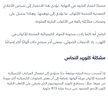
مسببًا انفجار البارود في النهاية، يؤدي هذا الانفجار إلى تسخين الأملاح
المعدنية المنتجة للألوان، ما يؤدي إلى توهجها، وهكذا تحصل على
ومضات متلألئة رائعة من الألعاب النارية الملونة.
اتضح أنه كلما زادت سخونة المواد الكيميائية المنتجة للألوان في
اللهب، زاد الانبعاث الضوئي، بمعنى آخر سينتج ذلك ألوانًا أكثر إشراقًا.
مشكلة كلوريد النحاس
إذا أصبحت درجة الحرارة مرتفعةً جدًا ستؤدي إلى انفصال المركبات الكيميائية
المنتجة للألوان مزيلةً ألوانها، إضافةً إلى أن بعض الملونات الكيميائية أكثر مرونةً
من غيرها. مثلًا، يستطيع كلوريد السترونتيوم الذي يضفي على الألعاب النارية
اللون الأحمر الصمود حتى درجة حرارة 815 مئوية.