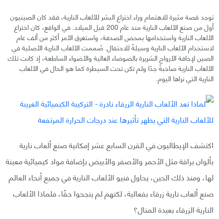
توجد قصة مثيرة للاهتمام وراء اختراع البشر للألعاب النارية، فقد كان الصينيون
أول من صنع الألعاب النارية منذ عام 200 قبل الميلاد. في الواقع، كان اختراع
الألعاب النارية واستخدامها بمحض الصدفة، واستغرق الأمر أكثر من ألف عام
لاستخدام الألعاب النارية وسيلةً للاحتفال. صُممت الألعاب النارية الأصلية في
الصين لإخافة الأرواح الشريرة بالضوضاء العالية والأضواء الساطعة، إذ كانت تلك
الألعاب النارية صاخبةً جدًا ولم تكن تحت السيطرة كما هو الحال في الألعاب
النارية التي نراها اليوم.
اكتشف الإيطاليون في القرن السابع عشر إمكانية صنع ألعاب نارية
بألوان براقة مثل الأحمر والأصفر والأبيض بإضافة مواد كيميائية معينة
لها، ومنذ ذلك الحين، يحاول فنيو الألعاب النارية في جميع أنحاء العالم
صنع ألعاب نارية زرقاء بفعالية، لكنهم لم ينجحوا حقًا، فلماذا الألعاب
النارية الزرقاء بعيدة المنال؟