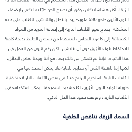
الزرقاء أكثر هشاشةً بكثير، وفور أن يصبح الجو حارًا بما يكفي لإضفاء
اللون الأزرق -نحو 530 مئوية- يبدأ بالتحلل والتلاشي. للتغلب على هذه
المشكلة، يحتاج فنيو الألعاب النارية إلى إضافة المزيد من المواد
الكيميائية إلى كلوريد النحاس، ليتمكنوا من تسخين الخليط بدرجة كافية
للاحتفاظ بلونه الأزرق دون أن يتلاشى، لكن رغم قرون من العمل في
هذا الاتجاه، فإننا لم نتمكن من ذلك بعد، مع أننا وجدنا بعض البدائل،
لكنها إما باهظة الثمن أو خطيرة للغاية فلا يمكن استخدامها في
الألعاب النارية. استُخدِم الزرنيخ مثلًا في بعض الألعاب النارية منذ فترة
طويلة لتوليد اللون الأزرق، لكنه شديد السمية فلا يمكن استخدامه في
الألعاب النارية، وتوقف تنفيذ هذا الحل الذكي.
السماء الزرقاء تناقض الخلفية