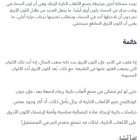
توجد مشكلة أخرى مرتبطة بصنع الألعاب النارية الزرقاء وهي أن لون السماء في
وقت مبكر من المساء يكون أزرق أيضًا، ما يجعل العديد من ظلال اللون الأزرق
تمر دون أن يلاحظها أحد في السماء، ويتطلب تفتيحها درجات حرارة أعلى، ما
يعني أن اللون الأزرق الساطع سيختفي.
خاتمة
إذا فكرت في الأمر، فإن اللون الأزرق بحد ذاته صعب المنال، إنه أحد تلك الألوان
التي يصعب العثور عليها في الطبيعة. مع ذلك، يُعد اللون الأزرق أحد الألوان
المحبوبة.
حتى لو لم نتمكن من صنع ألعاب نارية زرقاء لامعة بعد، فإن جون
كونكلينج خبير الألعاب النارية لا يزال يأمل ذلك، أذ أكد وجود بعض
دراسات جارية لإيجاد مادة كيميائية مناسبة وآمنة لإضفاء اللون الأزرق
على الألعاب النارية، لذلك قد نتمتع بتقدم كبير في المستقبل!
اقرأ أيضًا: