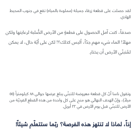
لقد حصلت على قطعة زرقاء جميلة (مملوءة بالمياه) تقع في جنوب المحيط
الهادي.
صدقاً، كنت آمل الحصول على قطعةٍ من الأرض الصُّلبة لرعايتها ولكن
مهلاً! الماء شيء مهم جدّاً، أليس كذلك؟! لكن على أيّة حال، لا يمكن
لمُتبنّي الأرض أن يختار.
وتقول ناسا أنّ كل قطعة معروضة للتبنّي يبلغ عرضها حوالي ٨٨ كيلومتراً (٥٥
ميلاً)، وإنّ الهدف النهائي هو منح على كل واحدة من هذه القطع الفرديّة من
الأرض للتبنّي قبل يوم الأرض في ٢٢ أبريل.
إذاً، لماذا لا تنتهز هذه الفرصة؟ ربّما ستتعلّم شيئاً!