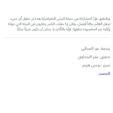
وبالطبع، فإنّ المشاركة في حملة التبنّي الافتراضيّة هذه لن تفعل أي شيء
لجعل العالم مكاناً أفضل، ولكن إذا جعلت الناس يفكرون في البيئة التي حولنا
وآثارنا غير المقصودة تجاهها؛ فإنّه بالتّأكيد لا يمكن أن يكون شيئاً سيّئاً.
ترجمة: نور المجالي
تدقيق: عمر النجداوي
تحرير :عيسى هزيم
المصدر