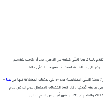
تقدّم ناسا فرصة لتبنّي قطعة من الأرض، بعد أن قامت بتقسيم
الأرض إلى ٦٤ ألف قطعة فرديّة معروضة للتبنّي حالياً.
إنّ حملة التبنّي الافتراضية هذه -والتي يمكنك المشاركة فيها من
هنا
–
هي طريقة اتّخذتها وكالة ناسا الفضائيّة للاحتفال بيوم الأرض لعام
2017 والقادم في ٢٢ من شهر أبريل من العام الحالي.