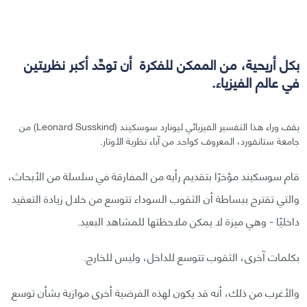
بكل أريحية، من الممكن للفكرة أن توحِّد أكبر نظريتين
في عالم الفيزياء.
يقف وراء هذا التفسير الفيزيائي ليونارد سوسكيند (Leonard Susskind) من
جامعة ستانفورد، المعروف كواحد من آباء نظرية الأوتار.
قام سوسكيند مؤخرًا بتقديم رأيه من المفارقة في سلسلة من الأبحاث،
والتي تقترح ببساطة أن الثقوب السوداء تتوسع من خلال زيادة التعقيد
داخليًا - وهي ميزة لا يمكن ملاحظتها للمشاهد البعيد.
بكلمات آخرى، الثقوب تتوسع للداخل، وليس للخارج.
والأغرب من ذلك، أنه قد يكون لهذه الفرضية أخرى موازية بشأن توسع