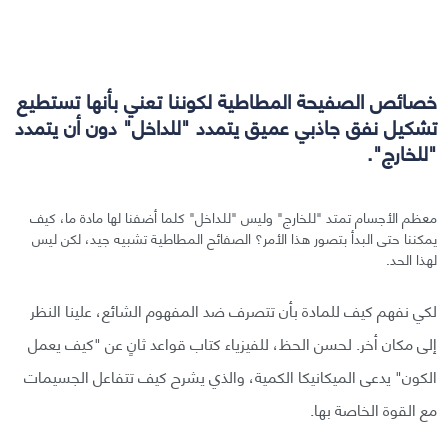
خصائص الصفيحة المطاطية لكوننا تعني بأنها تستطيع
تشكيل نفق جاذبي عميق يتمدد "للداخل" دون أن يتمدد
"للخارج".
معظم الأجسام تمتد "للخارج" وليس "للداخل" كلما أضفنا لها مادة ما، كيف
يمكننا حتى البدأ بتصور هذا الأمر؟ الصفائح المطاطية تشبيه جيد، لكن ليس
لهذا الحد.
لكي نفهم كيف للمادة بأن تتصرف ضد المفهوم الشائع، علينا النظر
إلى مكان أخر. لحسن الحظ، للفيزياء كتاب قواعد ثانٍ عن "كيف يعمل
الكون" يدعى الميكانيكا الكمية، والذي يشرح كيف تتفاعل الجسيمات
مع القوة الخاصة بها.