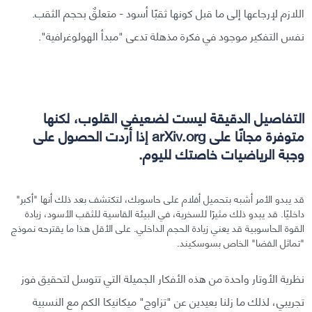
اللازم لإرجاعها إلى ما قبل كونها ثقبًا أسود - متعلقٌ بحجم الثقب.
نفس التفكير موجود في فكرة مذهلة تدعى "مبدأ الهولوغرافية".
التفاصيل الدقيقة ليست لضعيفي القلوب، لكنها
متوفرة مجانًا على arXiv.org إذا أردت الحصول على
وجبة الرياضيات خاصتك لليوم.
قد يبدو الأمر أشبه بتحميل أفلام على حاسوبك، لتكتشف بعد ذلك أنها "أكبر"
داخليًا. قد يبدو ذلك مثيرًا للسخرية، في البيئة القاسية للثقب الأسود، زيادة
القوة الحاسوبية قد يعني زيادة الحجم الداخلي. على الأقل هذا ما يقترحه نموذج
"تماثل الفضا" الخاص بسوسكيند.
نظرية الأوتار واحدة من هذه الأفكار الجميلة التي تتوسل لتحقيق فوز
تجريبي، لذلك ما زلنا بعيدين عن "تزاوج" ميكانيكا الكم مع النسبية