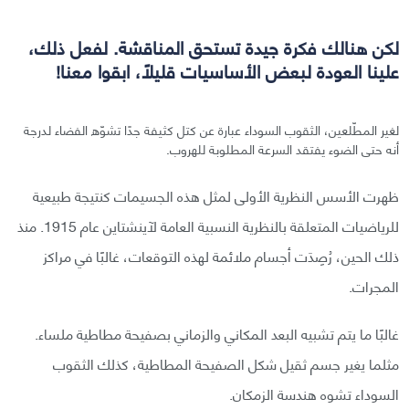
لكن هنالك فكرة جيدة تستحق المناقشة. لفعل ذلك،
علينا العودة لبعض الأساسيات قليلًا، ابقوا معنا!
لغير المطّلعين، الثقوب السوداء عبارة عن كتل كثيفة جدًا تشوّه الفضاء لدرجة
أنه حتى الضوء يفتقد السرعة المطلوبة للهروب.
ظهرت الأسس النظرية الأولى لمثل هذه الجسيمات كنتيجة طبيعية
للرياضيات المتعلقة بالنظرية النسبية العامة لآينشتاين عام 1915. منذ
ذلك الحين، رُصِدَت أجسام ملائمة لهذه التوقعات، غالبًا في مراكز
المجرات.
غالبًا ما يتم تشبيه البعد المكاني والزماني بصفيحة مطاطية ملساء.
مثلما يغير جسم ثقيل شكل الصفيحة المطاطية، كذلك الثقوب
السوداء تشوه هندسة الزمكان.