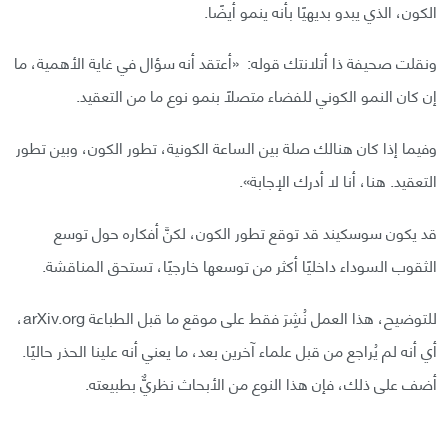
الكون، الذي يبدو بديهيًا بأنه ينمو أيضًا.
ونقلت صحيفة ذا أتلانتك قوله: «أعتقد أنه سؤال في غاية الأهمية، ما
إن كان النمو الكوني للفضاء متصلًا بنمو نوع ما من التعقيد.
وفيما إذا كان هنالك صلة بين الساعة الكونية، تطور الكون، وبين تطور
التعقيد. هنا، أنا لا أدرك الإجابة».
قد يكون سوسكيند قد توقع تطور الكون، لكنَّ أفكاره حول توسع
الثقوب السوداء داخليًا أكثر من توسعها خارجيًا، تستحق المناقشة.
للتوضيح، هذا العمل نُشِرَ فقط على موقع ما قبل الطباعة arXiv.org،
أي أنه لم يُراجع من قبل علماء آخرين بعد، ما يعني أنه علينا الحذر حاليًا.
أضف على ذلك، فإن هذا النوع من الأبحاث نظريٌّ بطبيعته.