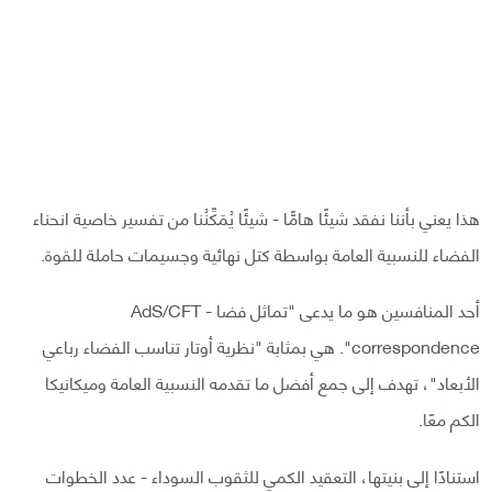
هذا يعني بأننا نفقد شيئًا هامًّا - شيئًا يُمَكِّنُنا من تفسير خاصية انحناء
الفضاء للنسبية العامة بواسطة كتل نهائية وجسيمات حاملة للقوة.
أحد المنافسين هو ما يدعى "تماثل فضا - AdS/CFT
correspondence". هي بمثابة "نظرية أوتار تناسب الفضاء رباعي
الأبعاد"، تهدف إلى جمع أفضل ما تقدمه النسبية العامة وميكانيكا
الكم معًا.
استنادًا إلى بنيتها، التعقيد الكمي للثقوب السوداء - عدد الخطوات