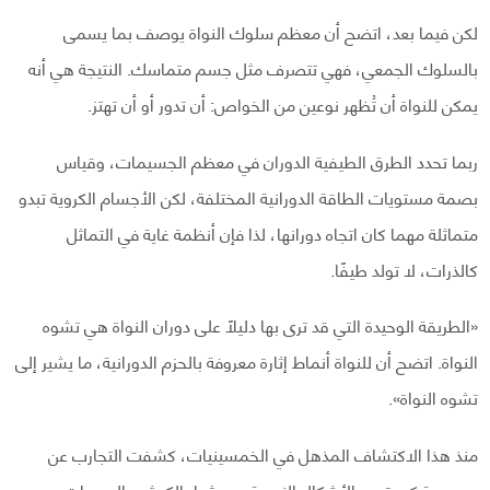
لكن فيما بعد، اتضح أن معظم سلوك النواة يوصف بما يسمى
بالسلوك الجمعي، فهي تتصرف مثل جسم متماسك. النتيجة هي أنه
يمكن للنواة أن تُظهر نوعين من الخواص: أن تدور أو أن تهتز.
ربما تحدد الطرق الطيفية الدوران في معظم الجسيمات، وقياس
بصمة مستويات الطاقة الدورانية المختلفة، لكن الأجسام الكروية تبدو
متماثلة مهما كان اتجاه دورانها، لذا فإن أنظمة غاية في التماثل
كالذرات، لا تولد طيفًا.
«الطريقة الوحيدة التي قد ترى بها دليلًا على دوران النواة هي تشوه
النواة. اتضح أن للنواة أنماط إثارة معروفة بالحزم الدورانية، ما يشير إلى
تشوه النواة».
منذ هذا الاكتشاف المذهل في الخمسينيات، كشفت التجارب عن
مجموعة كبيرة من الأشكال النووية، من ثمار الكمثرى إلى حبات