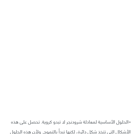
«الحلول الأساسية لمعادلة شرودنجر لا تبدو كروية. تحصل على هذه
الأشكال التي تتخذ شكل دائرة، لكنها تبدأ بالتموج. ولأن هذه الحلول