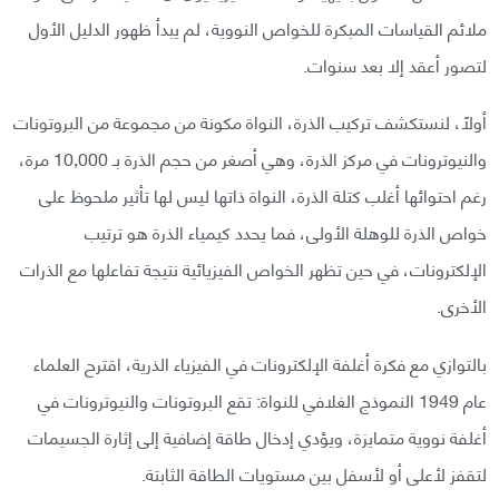
ملائم القياسات المبكرة للخواص النووية، لم يبدأ ظهور الدليل الأول
لتصور أعقد إلا بعد سنوات.
أولًا، لنستكشف تركيب الذرة، النواة مكونة من مجموعة من البروتونات
والنيوترونات في مركز الذرة، وهي أصغر من حجم الذرة بـ 10,000 مرة،
رغم احتوائها أغلب كتلة الذرة، النواة ذاتها ليس لها تأثير ملحوظ على
خواص الذرة للوهلة الأولى، فما يحدد كيمياء الذرة هو ترتيب
الإلكترونات، في حين تظهر الخواص الفيزيائية نتيجة تفاعلها مع الذرات
الأخرى.
بالتوازي مع فكرة أغلفة الإلكترونات في الفيزياء الذرية، اقترح العلماء
عام 1949 النموذج الغلافي للنواة: تقع البروتونات والنيوترونات في
أغلفة نووية متمايزة، ويؤدي إدخال طاقة إضافية إلى إثارة الجسيمات
لتقفز لأعلى أو لأسفل بين مستويات الطاقة الثابتة.