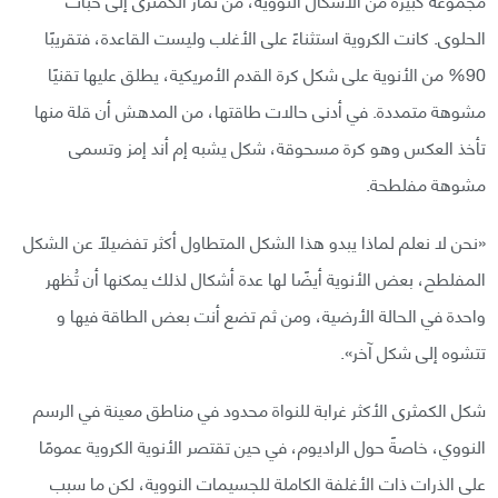
الحلوى. كانت الكروية استثناءً على الأغلب وليست القاعدة، فتقريبًا
90% من الأنوية على شكل كرة القدم الأمريكية، يطلق عليها تقنيًا
مشوهة متمددة. في أدنى حالات طاقتها، من المدهش أن قلة منها
تأخذ العكس وهو كرة مسحوقة، شكل يشبه إم أند إمز وتسمى
مشوهة مفلطحة.
«نحن لا نعلم لماذا يبدو هذا الشكل المتطاول أكثر تفضيلًا عن الشكل
المفلطح، بعض الأنوية أيضًا لها عدة أشكال لذلك يمكنها أن تُظهر
واحدة في الحالة الأرضية، ومن ثم تضع أنت بعض الطاقة فيها و
تتشوه إلى شكل آخر».
شكل الكمثرى الأكثر غرابة للنواة محدود في مناطق معينة في الرسم
النووي، خاصةً حول الراديوم، في حين تقتصر الأنوية الكروية عمومًا
على الذرات ذات الأغلفة الكاملة للجسيمات النووية، لكن ما سبب