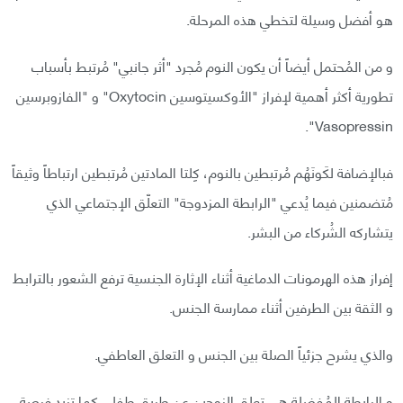
هو أفضل وسيلة لتخطي هذه المرحلة.
و من المُحتمل أيضاً أن يكون النوم مُجرد "أثر جانبي" مُرتبط بأسباب
تطورية أكثر أهمية لإفراز "الأوكسيتوسين Oxytocin" و "الفازوبرسين
Vasopressin".
فبالإضافة لكَونَهُم مُرتبطين بالنوم، كِلتا المادتين مُرتبطين ارتباطاً وثيقاً
مُتضمنين فيما يُدعي "الرابطة المزدوجة" التعلّق الإجتماعي الذي
يتشاركه الشُركاء من البشر.
إفراز هذه الهرمونات الدماغية أثناء الإثارة الجنسية ترفع الشعور بالترابط
و الثقة بين الطرفين أثناء ممارسة الجنس.
والذي يشرح جزئياً الصلة بين الجنس و التعلق العاطفي.
و الرابطة المُفضلة هي تعلق الزوجين عن طريق طفل، كما تزيد فرصة