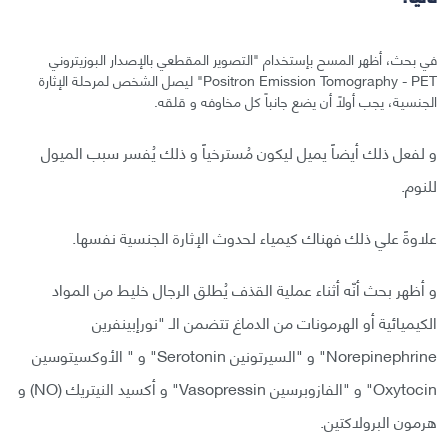
في بحث، أظهر المسح بإستخدام "التصوير المقطعي بالإصدار البوزيتروني
Positron Emission Tomography - PET" ليصل الشخص لمرحلة الإثارة
الجنسية، يجب أولاً أن يضع جانباً كل مخاوفه و قلقه.
و لفعل ذلك أيضاً يميل ليكون مُسترخياً و ذلك يُفسر سبب الميول
للنوم.
علاوةً علي ذلك فهناك كيمياء لحدوث الإثارة الجنسية نفسها.
و أظهر بحث أنّه أثناء عملية القذف يُطلق الرجال خليط من المواد
الكيميائية أو الهرمونات من الدماغ تتضمن الـ "نورإبينفرين
Norepinephrine" و "السيرتونين Serotonin" و " الأوكسيتوسين
Oxytocin" و "الفازوبرسين Vasopressin" و أكسيد النيتريك (NO) و
هرمون البرولاكتين.