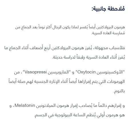
مُلاحظة جانبية:
هرمون البرولاكتين أيضاً يُفسر لماذا يكون الرجال أكثر نوماً بعد الجماع من
مُمارسة العادة السرية.
فلأسباب مجهولة، يُفرز هرمون البرولاكتين أربع أضعاف أثناء الجماع ما
يُفرز أثناء العادة السرية طِبقاً لدراسة حديثة.
"الأوكسيتوسين Oxytocin" و "الفازوبرسين Vasopressi"، من
الهرمونات التي يتم إفرازاها أيضاً أثناء الإثارة الجنسية لهم صلة أيضاً
بالنوم.
و إفرازهم دائماً ما يُصاحب إفراز هرمون الميلاتونين Melatonin، و
هو هرمون أولي يُنظم الساعة البيولوجية في الجسم.