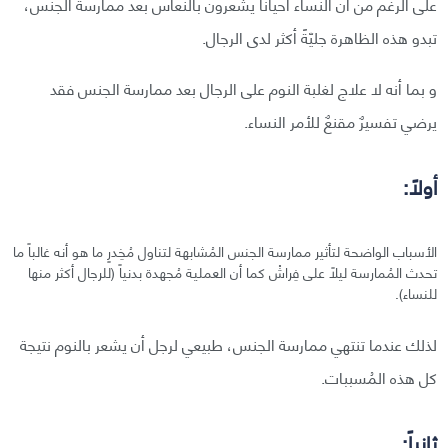
على الرغم من أن النساء أحياناً يشعرون بالنُعاس بعد ممارسة الجنس،
تبدو هذه الظاهرة جليّةً أكثر لدى الرجال.
و بما أنه لا علاج لغلبة النوم على الرجال بعد ممارسة الجنس فقد
يرضي تفسيرٌ مقنعٌ للأمر النساء.
أولاً:
الأسباب الواضحة لتأثير ممارسة الجنس المُشابهة لتناول مُخِدرٍ ما هو أنه غالباً ما
تحدث المُمارسة ليلاً على فِراشْ كما أن العملية مُجهدة بدنياً (للرجال أكثر منها
للنساء).
لذلك عندما تنتهي ممارسة الجنس، طبيعي لرجل أن يشعر بالنوم نتيجة
كل هذه المُسببات.
ثانياً: