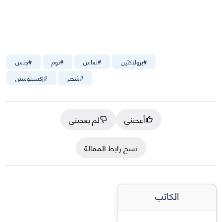
#
برولاكتين
#
نعاس
#
نوم
#
جنس
#
شخير
#
إكسيتوسين
أعجبني
لم يعجبني
نسخ رابط المقالة
الكاتب