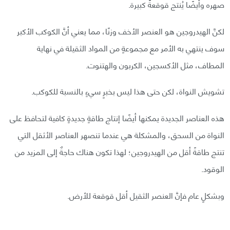
صهره وأيضًا يُنتج قوقعةً كبيرة.
لكنَّ الهيدروجين هو العنصر الأخف وزنًا، مما يعني أنَّ الكوكب الأكبر
سوف ينتهي به الأمر مع مجموعةٍ من المواد الثقيلة في نهاية
المطاف، مثل الأكسجين، الكربون والهتنوت.
تشويش النواة، لكن حتى هذا ليس بخبرٍ سيءٍ بالنسبة للكوكب.
هذه العناصر الجديدة يمكنها أيضًا إنتاج طاقةٍ جديدةٍ كافية لتحافظ على
النواة من السحق، والمشكلة هي عندما تنصهر العناصر الأثقل التي
تنتج طاقةً أقل من الهيدروجين؛ لهذا تكون هناك حاجةٌ إلى المزيد من
الوقود.
وبشكلٍ عام فإنَّ العنصر الثقيل أقل قوقعة للأرض.