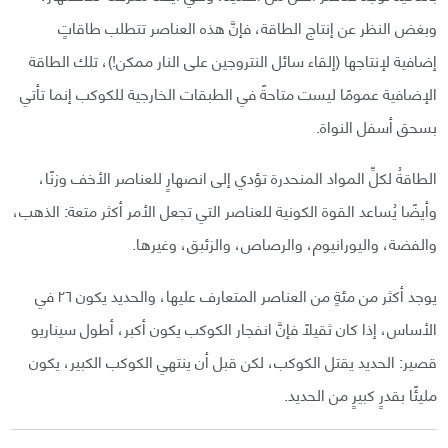
وبغض النظر عن إنتاج الطاقة، فإنَّ هذه العناصر تتطلب طاقاتٍ
إضافية لإنتاجها (إلقاء سائل النتروجين على النار ممكن!)، تلك الطاقة
الإضافية عمومًا ليست متاحةً في الطبقات الخارجية للكوكب إنما تأتي
بسحق أسفل النواة.
الطاقةُ لكلِّ المواد المنحدرة تؤدي إلى انصهارٍ للعناصر الأخف وزنًا،
وأيضًا يُساعد القوة الكونية للعناصر التي تجعل الأمر أكثر متعة: الذهب،
والفضة، واليورانيوم، والرصاص، والزئبق، وغيرها.
يوجد أكثر من مئةٍ من العناصر المتعارف عليها، والحديد يكون ٢٦ في
الأساس، إذا كان ثقيلًا فإنَّ انفجار الكوكب يكون أكبر، أطول سيناريو
قصير: الحديد يقتل الكوكب، لكن قبل أن ينتهي الكوكب الكبير، يكون
مليئًا بقدرٍ كبيرٍ من الحديد.