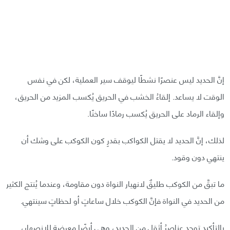
إنَّ الحديد ليس عنصرًا نشطًا ليوقف سير العملية، لكن في نفس
الوقت لا يساعد. إلقاءُ الخشب في الحريق يُكسب المزيد من الحريق،
وإلقاء الرماد على الحريق يُكسب رمادًا ساخنًا.
لذلك، إنَّ الحديد لا يقتل الكواكب بقدرِ كون الكوكب على وشك أن
ينتهي دون وقود.
ما تبقَّ من الكوكب طليقٌ لانهيار النواة دون مقاومة، وعندما يُنتج الكثير
من الحديد في النواة فإنَّ الكوكب خلال ساعاتٍ أو لحظاتٍ سينتهي.
بالتأكيد توجد عناصرُ أثقل من الحديد، وهي أيضًا معرضة للانصهار،