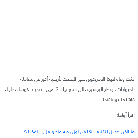
حثت وفاة لايكا الأمريكيين على التحدث بأريحية أكبر عن معاملة
الحيوانات، ونظر الروسيون إلى سبوتنيك 2 بعين الازدراء لكونها محاولة
فاشلة للبروباغندا.
اقرأ أيضًا:
ما الذي حصل للكلبة لايكا في أول رحلة مأهولة إلى الفضاء؟