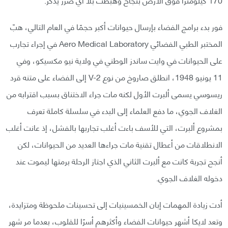
فور بدء برامج الفضاء بإرسال حيوانات أكبر حجمًا في العام التالي، هبّ
المختبر الطبي الفضائي Aero Medical Laboratory في إجراء تجارب
على الحيوانات في وايت ساندز الوطني في ولاية نيو مكسيكو، وفي
11 يونيو 1948، انطلق صاروخ من نوع V-2 إلى الفضاء على متنه قرد
ريسوسي يسمى ألبرت الأول لكنه مات جراء الاختناق بسبب اقترابه من
الغلاف الجوي، ما دفع العلماء إلى البدء في سلسلة كاملة تعرف
بمشروع ألبرت، التي للأسف باءت أغلب تجاربها بالفشل، إذ عانت أغلب
الانطلاقات من أعطال تقنية مات جراءها العديد من الحيوانات، لكن
أنجح تجربة كانت مع ألبرت الثاني الذي اجتاز الرحلة برمتها ليموت عند
دخوله الغلاف الجوي.
أدت زيادة المهمات إبان الخمسينيات إلى تحسينات ملحوظة ومتزايدة،
وتعد لايكا أشهر حيوانات الفضاء وأكثرهم أسرًا للقلوب، بعدما مر شهر