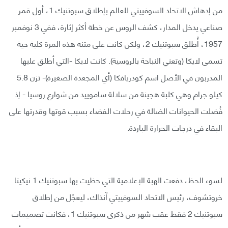
من إدهاش الاتحاد السوفييتي للعالم بإطلاق سبوتنيك 1، أول قمر
صناعي يدخل المدار، كشف الروس عن خطة أكثر إثارة، ففي 3 نوفمبر
1957، أُطلق سبوتنيك 2، ولكن كانت على متنه هذه المرة كلبة حية
تسمى لايكا (وتعني النباحة بالروسية). كانت لايكا -التي أطلق عليها
المدربون في الأصل اسم كودريافكا (أي المجعدة الصغيرة)- تزن 5.8
كيلو جرام وهي كلبة هجينة من سلالة ساموييد من شوارع روسيا - إذ
فُضلت الحيوانات الضالة في رحلات الفضاء بسبب قوتها وقدرتها على
البقاء في درجات الحرارة الباردة.
لسوء الحظ، دفعت الهبة الإعلامية التي حظيت بها سبوتنيك 1 نيكيتا
خروتشوف، رئيس الاتحاد السوفييتي آنذاك، ليعجّل من إطلاق
سبوتنيك 2 فقط عقب شهر من ذكرى سبوتنيك 1، فكانت تصميمات