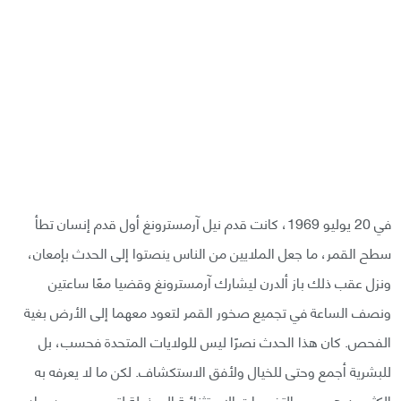
في 20 يوليو 1969، كانت قدم نيل آرمسترونغ أول قدم إنسان تطأ
سطح القمر، ما جعل الملايين من الناس ينصتوا إلى الحدث بإمعان،
ونزل عقب ذلك باز ألدرن ليشارك آرمسترونغ وقضيا معًا ساعتين
ونصف الساعة في تجميع صخور القمر لتعود معهما إلى الأرض بغية
الفحص. كان هذا الحدث نصرًا ليس للولايات المتحدة فحسب، بل
للبشرية أجمع وحتى للخيال ولأفق الاستكشاف. لكن ما لا يعرفه به
الكثيرون هو حجم التضحيات الاستثنائية المبذولة لتيسير صعود رواد