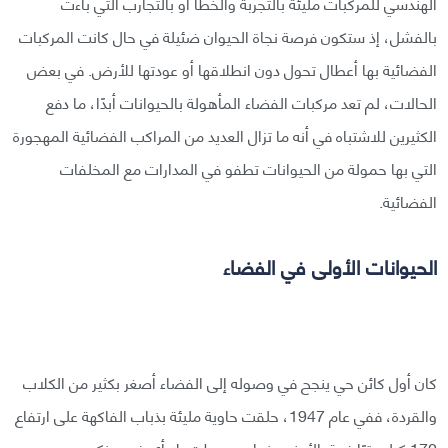
الهندسي للمركبات مليئة بالتجربة والخطأ أو بالتجارب التي باءت
بالفشل، إذ ستكون فرصة نجاة الحيوان ضئيلة في حال كانت المركبات
الفضائية بها أعطال تحول دون انطلاقها أو عودتها للأرض. في بعض
الحالات، لم تعد مركبات الفضاء المأهولة بالحيوانات أبدًا، ما دفع
الكثيرين للاشتباه في أنه ما تزال العديد من المراكب الفضائية المهجورة
التي بها حمولة من الحيوانات تطفو في المدارات مع المخلفات
الفضائية.
الحيوانات الأولى في الفضاء
كان أول كائن حي ينجح في وصوله إلى الفضاء أصغر بكثير من الكلاب
والقردة، ففي عام 1947، حلقت حاوية مليئة بذباب الفاكهة على ارتفاع
170 كيلومترًا فوق الأرض بنجاح وهبطت بلا أي ضرر يذكر.