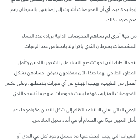
إيجابية كاذبة، أي أن الفحوصات أشارت إلى إصابتهن بالسرطان رغم
عدم حدوث ذلك.
من جهة أخرى لم تساهم الفحوصات الذاتية بزيادة عدد النساء
المشخصات بسرطان الثدي باكرًا ولا بانخفاض عدد الوفيات.
يتجه الأطباء الآن نحو تشجيع النساء على الشعور بالثديين وتأمل
المظهر الخارجي لهما جيدًا، لأن معظمهن يعرفن أجسادهن بشكل
أفضل من الطبيب، ويجب الإبلاغ عن أي تغيرات يلاحظنها. وعلى عكس
الفحوصات المنزلية، فهذه ليست فحوصات منهجية لأنسجة الثدي.
الوعي الذاتي يعني الانتباه بانتظام إلى شكل الثديين وقوامهما، عبر
تأمل الثديين جيدًا في الحمام أو في أثناء تبديل الملابس.
التغيرات التي يجب البحث عنها قد تشمل وجود كتل في الثدي أو