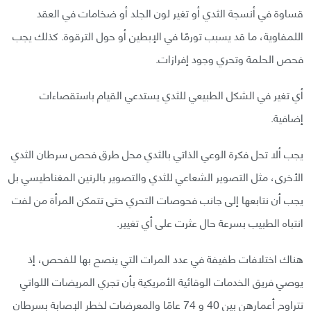
قساوة في أنسجة الثدي أو تغير لون الجلد أو ضخامات في العقد
اللمفاوية، ما قد يسبب تورمًا في الإبطين أو حول الترقوة. كذلك يجب
فحص الحلمة وتحري وجود إفرازات.
أي تغير في الشكل الطبيعي للثدي يستدعي القيام باستقصاءات
إضافية.
يجب ألا تحل فكرة الوعي الذاتي بالثدي محل طرق فحص سرطان الثدي
الأخرى، مثل التصوير الشعاعي للثدي والتصوير بالرنين المغناطيسي بل
يجب أن نتابعها إلى جانب فحوصات التحري حتى تتمكن المرأة من لفت
انتباه الطبيب بسرعة حال عثرت على أي تغيير.
هناك اختلافات طفيفة في عدد المرات التي ينصح بها للفحص، إذ
يوصي فريق الخدمات الوقائية الأمريكية بأن تجري المريضات اللواتي
تتراوح أعمارهن بين 40 و 74 عامًا والمعرضات لخطر الإصابة بسرطان