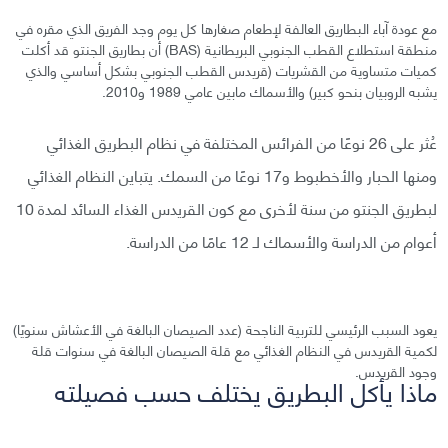
مع عودة آباء البطاريق العالفة لإطعام صغارها كل يوم وجد الفريق الذي مقره في
منطقة استطلاع القطب الجنوبي البريطانية (BAS) أن بطاريق الجنتو قد أكلت
كميات متساوية من القشريات (قريدس القطب الجنوبي بشكل أساسي والذي
يشبه الروبيان بنحو كبير) والأسماك مابين عامي 1989 و2010.
عُثر على 26 نوعًا من الفرائس المختلفة في نظام البطريق الغذائي
ومنها الحبار والأخطبوط و17 نوعًا من السمك. يتباين النظام الغذائي
لبطريق الجنتو من سنة لأخرى مع كون القريدس الغذاء السائد لمدة 10
أعوام من الدراسة والأسماك لـ 12 عامًا من الدراسة.
يعود السبب الرئيسي للتربية الناجحة (عدد الصيصان البالغة في الأعشاش سنويًا)
لكمية القريدس في النظام الغذائي مع قلة الصيصان البالغة في سنوات قلة
وجود القريدس.
ماذا يأكل البطريق يختلف حسب فصيلته