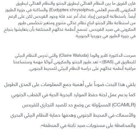
قارن الفريق ما بين النظام الغذائي لبطريق الجنتو والنظام الغذائي لبطريق
المكروني (الاسم العلمي Eudyptes chrysolphus) والساكنة في جزيرة الطيور
أيضاً. باستطاعة النوعين إيجاد غذاء آخر عند قلة وجود القريدس لكن على الرغم
من استطاعة طائر الجنتو اتباع نظام غذائي متنوع ومتغير تتخصّص طيور
المكروني في صيد القريدس. تسمح أنظمة غذائهم المختلفة بأن يتعايشوا بنجاح
في جزيرة الطيور في جورجيا الجنوبية.
صرحت الدكتورة كلاير والودا (Claire Waluda) والتي تدرس النظام البيئي
للبطاريق في (BAS):« تعد طيور الجنتو والمكروني أنواعًا مهمة وستساعدنا
مراقبة أنظمة غذائهم على دراسة النظام البيئي للمحيط الجنوبي.
يلقي هذا البحث ضوءاً على أهمية جمع المعلومات على المدى الطويل
كما يدعم عمل لجنة حفظ الموارد البحرية الحية في القطب الجنوبي
(CCAMLR) المسؤولة عن وضع حد للصيد التجاري للقريدس
والأسماك في المحيط الجنوبي وهدفها حماية النظام البيئي البحري
والمحافظة على مستويات صيد ثابتة في المنطقة».