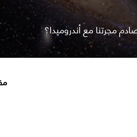
دم مجرتنا مع أندروميدا؟
مق