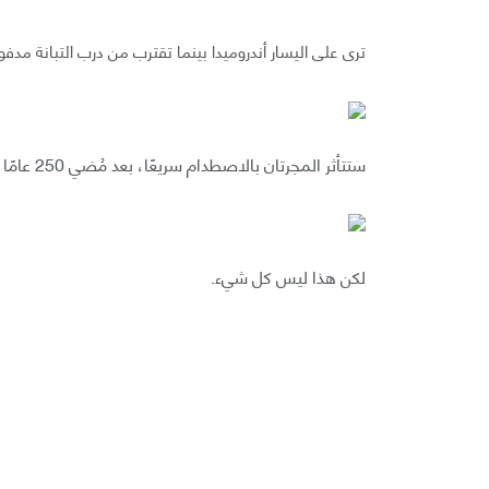
ترى على اليسار أندروميدا بينما تقترب من درب التبانة مدف
ستتأثر المجرتان بالاصطدام سريعًا، بعد مُضي 250 عامًا فقط على الاصطدام، لن يبقى سوى أطلال مما كان يومُا مجرات.
لكن هذا ليس كل شيء.