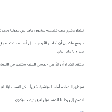
ننتظر وقوع حرب مَلحمية ستدور رحاها بين مجرتنا ومجرة أندروميدا،
يتوقع فلكيون أن تُحاصر الأرض خلال أضخم حدث مجري 
بعد 3.7 مليار عام.
يعتقد الخبراء أن الأرض -لحسن الحظ- ستنجو من التصادم،
سيَظهر التصادم أمامنا مباشرةً، مُغيراً شكل السماء ليلًا ل
انضم إلى رحلتنا للمستقبل لترى كيف سيكون: