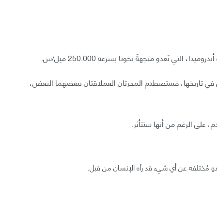
 التي تَعدو متجهةً نحونا بسرعه 250.000 ميل/س.
في تاريخها، فستصطدم المجرتان العملاقتان ببعضهما البعض،
 على الرغم من أنها ستتأثر.
تبدو مُختلفة عن أي شيء قد رآه الإنسان من قبل.