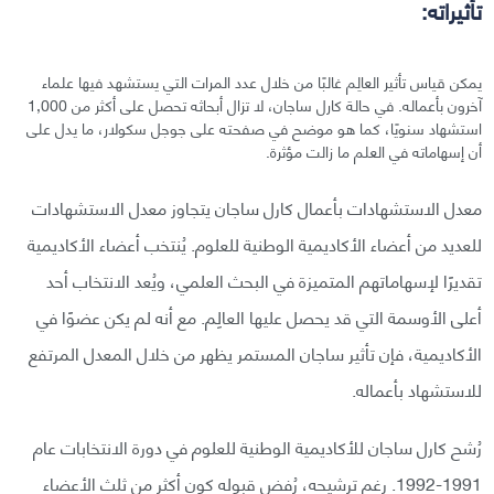
تأثيراته:
يمكن قياس تأثير العالِم غالبًا من خلال عدد المرات التي يستشهد فيها علماء
آخرون بأعماله. في حالة كارل ساجان، لا تزال أبحاثه تحصل على أكثر من 1,000
استشهاد سنويًا، كما هو موضح في صفحته على جوجل سكولار، ما يدل على
أن إسهاماته في العلم ما زالت مؤثرة.
معدل الاستشهادات بأعمال كارل ساجان يتجاوز معدل الاستشهادات
للعديد من أعضاء الأكاديمية الوطنية للعلوم. يُنتخب أعضاء الأكاديمية
تقديرًا لإسهاماتهم المتميزة في البحث العلمي، ويُعد الانتخاب أحد
أعلى الأوسمة التي قد يحصل عليها العالِم. مع أنه لم يكن عضوًا في
الأكاديمية، فإن تأثير ساجان المستمر يظهر من خلال المعدل المرتفع
للاستشهاد بأعماله.
رُشح كارل ساجان للأكاديمية الوطنية للعلوم في دورة الانتخابات عام
1991-1992. رغم ترشيحه، رُفض قبوله كون أكثر من ثلث الأعضاء