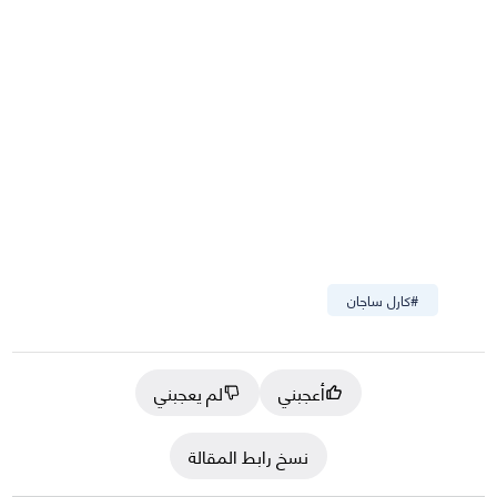
#
كارل ساجان
أعجبني
لم يعجبني
نسخ رابط المقالة