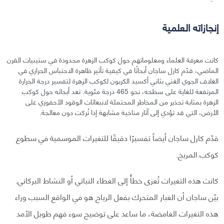
إنجازاته العلمية
كانت معرفة العلماء ومعلوماتهم حول كوكب الزهرة محدودة في ستينيات القرن
الماضي، قدّم كارل ساجان أبحاثًا في كيفية تأثير ظاهرة الاحتباس الحراري في
الغلاف الجوي الغني بثاني أكسيد الكربون لكوكب الزهرة لتفسير درجة الحرارة
المرتفعة للغاية على سطحه، نحو 465 درجة مئوية. تعد أبحاثه حول كوكب
الزهرة بمثابة تحذير من المخاطر المحتملة لانبعاثات الوقود الأحفوري على
الأرض، التي قد تؤدي إلى آثار مناخية مشابهة إذا تُركت دون معالجة.
قدّم كارل ساجان أيضاً تفسيرًا دقيقًا للتغيرات الموسمية في سطوع
كوكب المريخ.
كانت هذه التغيرات تُعزى خطأً إلى الغطاء النباتي أو النشاط البركاني.
بيّن ساجان أن الغبار المتحرك بفعل الرياح هو في الواقع السبب وراء
هذه التغيرات الغامضة، ما ساعد على توضيح سوء فهم طويل الأمد