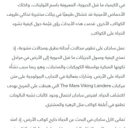
في الكيمياء ما قبل الحيوية، المعروفة باسم الثولينات، وكذلك
الأحماض الأمينية قد تتشكل طبيعيًا في بيئات مختبرية تحاكي ظروف
الكواكب الأخرى. قدمت هذه الأبحاث رؤى قيّمة حول كيفية نشوء
الحياة على الكواكب.
عمل ساجان على تطوير مجالات أبحاثه بطرق ومجالات متنوعة، إذ
نمذج كيفية وصول الجزيئات ما قبل الحيوية إلى الأرض في مراحل
تكونها المبكرة بواسطة الكويكبات والمذنبات، وهو ربما سبب نشأة
الحياة على الأرض. وشارك بفعالية في التجارب البيولوجية على متن
مركبات The Mars Viking Landers التي هبطت على المريخ بهدف
اكتشاف الحياة. افترض ساجان احتمال وجود كائنات تشبه البالونات
تطفو في أغلفة كواكب مثل الزهرة والمشتري.
تفانى كارل ساجان في البحث عن الحياة خارج كوكب الأرض، إذ امتد