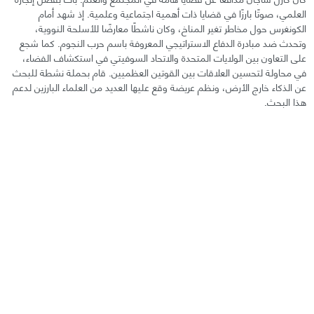
العلمي، صوتًا بارزًا في قضايا ذات أهمية اجتماعية وعلمية. إذ شهد أمام
الكونغرس حول مخاطر تغير المناخ، وكان ناشطًا معارضًا للأسلحة النووية،
وتحدث ضد مبادرة الدفاع الاستراتيجي المعروفة باسم حرب النجوم. كما شجع
على التعاون بين الولايات المتحدة والاتحاد السوفيتي في استكشاف الفضاء،
في محاولة لتحسين العلاقات بين القوتين العظميين. قام بحملة نشطة للبحث
عن الذكاء خارج الأرض، ونظم عريضة وقع عليها العديد من العلماء البارزين لدعم
هذا البحث.