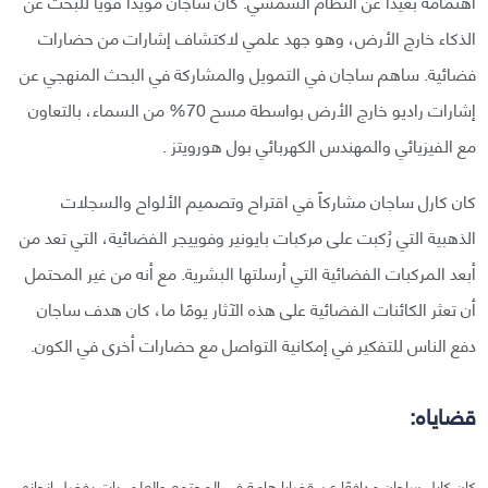
اهتمامه بعيدًا عن النظام الشمسي. كان ساجان مؤيدًا قويًا للبحث عن
الذكاء خارج الأرض، وهو جهد علمي لاكتشاف إشارات من حضارات
فضائية. ساهم ساجان في التمويل والمشاركة في البحث المنهجي عن
إشارات راديو خارج الأرض بواسطة مسح 70% من السماء، بالتعاون
مع الفيزيائي والمهندس الكهربائي بول هورويتز .
كان كارل ساجان مشاركاً في اقتراح وتصميم الألواح والسجلات
الذهبية التي رُكبت على مركبات بايونير وفوييجر الفضائية، التي تعد من
أبعد المركبات الفضائية التي أرسلتها البشرية. مع أنه من غير المحتمل
أن تعثر الكائنات الفضائية على هذه الآثار يومًا ما، كان هدف ساجان
دفع الناس للتفكير في إمكانية التواصل مع حضارات أخرى في الكون.
قضاياه:
كان كارل ساجان مدافعًا عن قضايا هامة في المجتمع والعلم. بات بفضل إنجازه