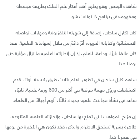
شاهده البعض وهو يطرح أهم أفكار علم الفلك بطريقة مبسطة
ومفهومة في برنامج ذا تونايت شو.
كان لكارل ساجان، إضافة إلى شهرته التلفزيونية ومهارات تواصله
الاستثنائية وكتاباته الغزيرة، أثرٌ دائمٌ من خلال إسهاماته العلمية. فقد
كان عالمًا بارزًا، وداعمًا للعلم، إذ إن إنجازاته العلمية ما تزال مؤثرة حتى
يومنا هذا.
ساهم كارل ساجان في تطوير العلم بثلاث طرق رئيسية. أولًا، قدم
اكتشافات ورؤى مهمة موثقة في أكثر من 600 ورقة علمية. ثانيًا،
ساعد في نشأة مجالات علمية جديدة. ثالثًا، ألهم أجيالًا من العلماء.
إن مزيج المواهب التي تمتع بها ساجان، وإنجازاته العلمية المتنوعة،
ظاهرة بشرية تستحق الاحترام والذكر، فقد تكون هي الأخيرة من نوعها
في عصرنا هذا.