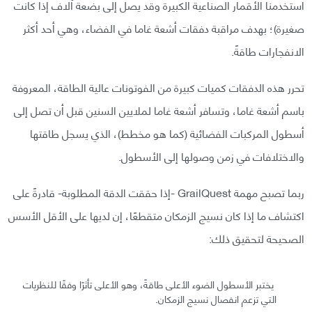
استخدمنا الأقمار الصناعية الكبيرة وقد يصل إلى بضعة آلاف إذا كانت
صغيرة)؛ بهدف مراقبة دفقات أشعة غاما في الفضاء، وهي أحد أكثر
الانفجارات طاقةً.
تحرر هذه الدفقات كميات كبيرة من الفوتونات عالية الطاقة، المعروفة
باسم أشعة غاما، وتسافر أشعة غاما لملايين السنين قبل أن تصل إلى
أسطول المركبات الفضائية (كما هو مخطط)، الذي يسجل طاقتها
والاختلافات في زمن وصولها إلى الأسطول.
ربما تصبح مهمة GrailQuest -إذا حققت الدقة المطلوبة- قادرةً على
اكتشاف ما إذا كان نسيج الزمكان متقطعًا، إن لديها على الأقل الأسس
الصحيحة لتحقيق ذلك:
يختبر الأسطول الضوء الأعلى طاقةً، وهو الأعلى تأثرًا وفقًا للنظريات
التي تزعم انفصال نسيج الزمكان.