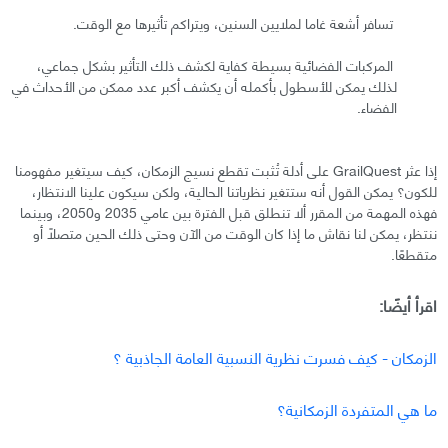
تسافر أشعة غاما لملايين السنين، ويتراكم تأثيرها مع الوقت.
المركبات الفضائية بسيطة كفاية لكشف ذلك التأثير بشكل جماعي،
لذلك يمكن للأسطول بأكمله أن يكشف أكبر عدد ممكن من الأحداث في
الفضاء.
إذا عثر GrailQuest على أدلة تُثبت تقطع نسيج الزمكان، كيف سيتغير مفهومنا
للكون؟ يمكن القول أنه ستتغير نظرياتنا الحالية، ولكن سيكون علينا الانتظار،
فهذه المهمة من المقرر ألا تنطلق قبل الفترة بين عامي 2035 و2050، وبينما
ننتظر، يمكن لنا نقاش ما إذا كان الوقت من الآن وحتى ذلك الحين متصلًا أو
متقطعًا.
اقرأ أيضًا:
الزمكان - كيف فسرت نظرية النسبية العامة الجاذبية ؟
ما هي المتفردة الزمكانية؟