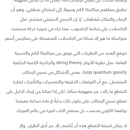
تطبيق مفاهيم ميكانيكا الكم وصولًا إلى استنتاج منطقي، وهو أن
الزمان والمكان مُقطعان، إذ إن النسيج الحقيقي مقسّم، مثل
البكسلات على شاشة الحاسوب، فما نراه في صورة حركة مستمرة
متواصلة ما هو إلا شبكة من البكسلات المنفصلة على مقاييس أصغر.
تتوقع العديد من النظريات التي توفق بين ميكانيكا الكم والنسبية
العامة، مثل نظرية الأوتار string theory والجاذبية الكمية الحلقية
loop quantum gravity، بعض الأشكال من نسيج الزمكان
المنفصل، مع أن التوقعات الدقيقة والتفسيرات والتأثيرات لفكرة
التقطع ما زالت غير مفهومة تمامًا، لكن إذا تمكنا من إيجاد الدليل على
تقطع نسيج الزمكان، فلن يكون ذلك بدايةً لإعادة صياغة معرفتنا
بواقعنا الكوني فحسب، بل سيفتح الباب لثورة في عالم الفيزياء.
لا يمكن لصفة التقطع هذه أن تُكشف إلا عبر أدق الطرق، وإلا