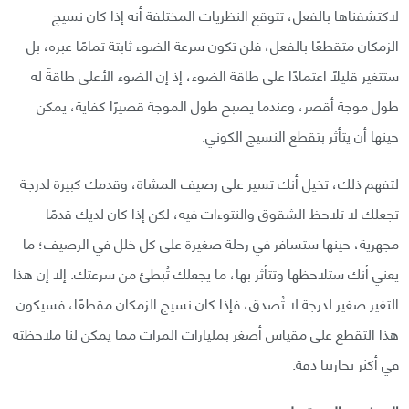
لاكتشفناها بالفعل، تتوقع النظريات المختلفة أنه إذا كان نسيج
الزمكان متقطعًا بالفعل، فلن تكون سرعة الضوء ثابتة تمامًا عبره، بل
ستتغير قليلًا اعتمادًا على طاقة الضوء، إذ إن الضوء الأعلى طاقةً له
طول موجة أقصر، وعندما يصبح طول الموجة قصيرًا كفاية، يمكن
حينها أن يتأثر بتقطع النسيج الكوني.
لتفهم ذلك، تخيل أنك تسير على رصيف المشاة، وقدمك كبيرة لدرجة
تجعلك لا تلاحظ الشقوق والنتوءات فيه، لكن إذا كان لديك قدمًا
مجهرية، حينها ستسافر في رحلة صغيرة على كل خلل في الرصيف؛ ما
يعني أنك ستلاحظها وتتأثر بها، ما يجعلك تُبطئ من سرعتك. إلا إن هذا
التغير صغير لدرجة لا تُصدق، فإذا كان نسيج الزمكان مقطعًا، فسيكون
هذا التقطع على مقياس أصغر بمليارات المرات مما يمكن لنا ملاحظته
في أكثر تجاربنا دقة.