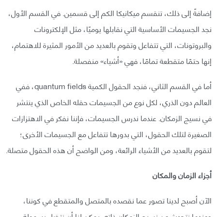
إضافةً إلى ذلك، تنقسم ميكانيكا الكم إلى قسمين. في القسم الأول،
نجد الجسيمات الأساسية التي نقابلها يوميًا، مثل الإلكترونات
والبروتونات، التي تتفاعل وتقوم بالعديد من الأمور المثيرة للاهتمام،
إنها حتمًا متقطعة تمامًا، فهي «أشياء» منفصلة.
أما في القسم الثاني، فنجد الحقول الكمية quantum fields، ففي
العالم دون الذري، لكل نوع من الجسيمات حقله الخاص الذي ينتشر
في نسيج الزمكان. عندما ندرس الجسيمات، فإننا نفكر في الاهتزازات
الصغيرة لتلك الحقول، التي بدورها تتفاعل مع الجسيمات الأخرى؛
لتقوم بالعديد من الأشياء الرائعة، ومن الواضح أن هذه الحقول متصلة.
أجزاء الزمان والمكان
الآن أصبح لدينا تصور عما نقصده بالمتصل والمتقطع في كوننا،
وعندما نتحدث عن نسيج الزمكان ذاته، يمكن لنا أن نتخيل بسهولة