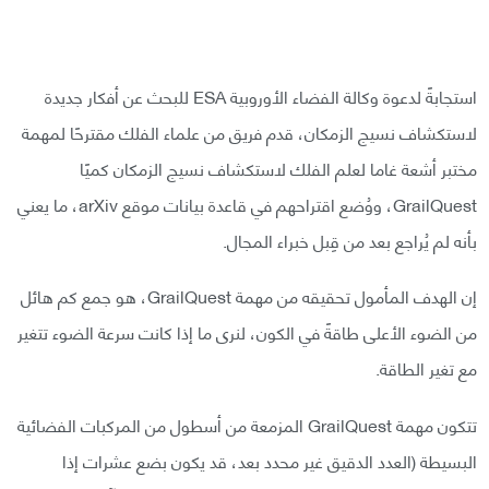
استجابةً لدعوة وكالة الفضاء الأوروبية ESA للبحث عن أفكار جديدة
لاستكشاف نسيج الزمكان، قدم فريق من علماء الفلك مقترحًا لمهمة
مختبر أشعة غاما لعلم الفلك لاستكشاف نسيج الزمكان كميًا
GrailQuest، ووُضع اقتراحهم في قاعدة بيانات موقع arXiv، ما يعني
بأنه لم يُراجع بعد من قِبل خبراء المجال.
إن الهدف المأمول تحقيقه من مهمة GrailQuest، هو جمع كم هائل
من الضوء الأعلى طاقةً في الكون، لنرى ما إذا كانت سرعة الضوء تتغير
مع تغير الطاقة.
تتكون مهمة GrailQuest المزمعة من أسطول من المركبات الفضائية
البسيطة (العدد الدقيق غير محدد بعد، قد يكون بضع عشرات إذا