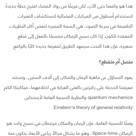
هذا هو واقعنا حتى الآن، لكن فريقًا من رواد الفضاء اقترح خطةً جديدةً
لاستخدام أسطول من المركبات الفضائية لاستكشاف التغيرات
الطفيفة في سرعة الضوء، هي السمة المميزة لبعض أكثر النظريات
المعقدة للكون. إذا كان نسيج الزمكان مقسمًا بالفعل إلى قطع
صغيرة، فإن هذا البحث سيمهد الطريق لمعرفة جديدة كليًا بالواقع.
متصل أم متقطع؟
يعود التساؤل عن ماهية الزمان والمكان إلى آلاف السنين، وتستند
معرفتنا الحديثة على ركيزتين بالغتي الغرابة في اختلافهما، ميكانيكا الكم
quantum mechanics والنظرية النسبية العامة لأينشتاين
Einstein's theory of general relativity.
وفقًا للنسبية العامة، فإن الزمان والمكان مرتبطان في نسيج واحد هو
الزمكان Space-time، وهو ما يشكل مجالًا رباعي الأبعاد يتكون منه