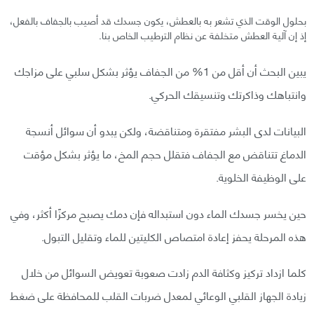
بحلول الوقت الذي تشعر به بالعطش، يكون جسدك قد أصيب بالجفاف بالفعل،
إذ إن آلية العطش متخلفة عن نظام الترطيب الخاص بنا.
يبين البحث أن أقل من 1% من الجفاف يؤثر بشكل سلبي على مزاجك
وانتباهك وذاكرتك وتنسيقك الحركي.
البيانات لدى البشر مفتقرة ومتناقضة، ولكن يبدو أن سوائل أنسجة
الدماغ تتناقض مع الجفاف فتقلل حجم المخ، ما يؤثر بشكل مؤقت
على الوظيفة الخلوية.
حين يخسر جسدك الماء دون استبداله فإن دمك يصبح مركزًا أكثر، وفي
هذه المرحلة يحفز إعادة امتصاص الكليتين للماء وتقليل التبول.
كلما ازداد تركيز وكثافة الدم زادت صعوبة تعويض السوائل من خلال
زيادة الجهاز القلبي الوعائي لمعدل ضربات القلب للمحافظة على ضغط