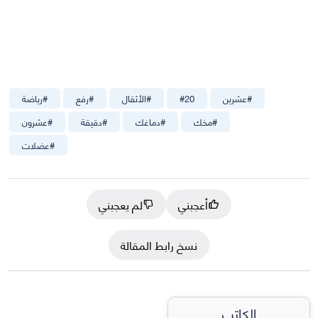
#
عشرين
20
#
#
الأثقال
#
رفع
#
رياضة
#
مخك
#
دماغك
#
دقيقة
#
عشرون
#
عضلات
أعجبني
لم يعجبني
نسخ رابط المقالة
الكاتب