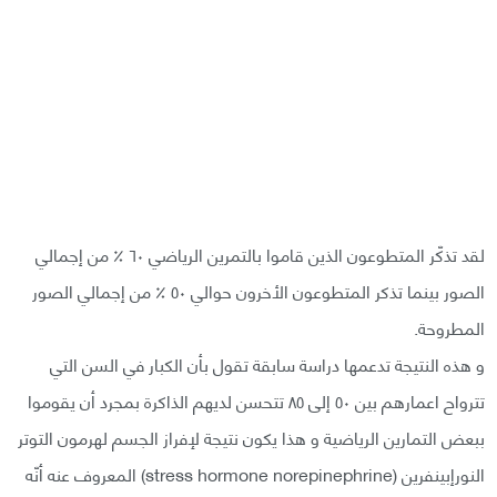
لقد تذكّر المتطوعون الذين قاموا بالتمرين الرياضي ٦٠ ٪ من إجمالي
الصور بينما تذكر المتطوعون الأخرون حوالي ٥٠ ٪ من إجمالي الصور
المطروحة.
و هذه النتيجة تدعمها دراسة سابقة تقول بأن الكبار في السن التي
تترواح اعمارهم بين ٥٠ إلى ٨٥ تتحسن لديهم الذاكرة بمجرد أن يقوموا
ببعض التمارين الرياضية و هذا يكون نتيجة لإفراز الجسم لهرمون التوتر
النورإبينفرين (stress hormone norepinephrine) المعروف عنه أنّه