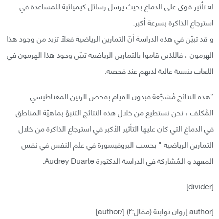
له تأثير قوي على الدماغ بحيث يرسل رسائل كيميائية للمساعدة في
استرجاع الذاكرة بسرعة أكبر.
و قد تبيّن في هذه الدراسة أنّ التمارين الرياضية فعلاً تزيد من وجود هذا
الهرمون ، فاللذين قاموا بالتمارين الرياضية تبيّن وجود هذا الهرمون في
اللعاب بنسبة عالية لديهم عند فحصه.
“هذه النتائج مُشجّعة فبدون القيام بفحص الرنين المغناطيسي
المُكلف ، نحن نستطيع من خلال هذه النتائج التنبؤ بماهيّة المناطق
في الدماغ التي كان عليها التأثير الأكبر في استرجاع الذاكرة من خلال
التمارين الرياضية " بحسب البروفيسورة في علم النفس في نفس
المعهد و المُشاركة في الدراسة الدكتورة Audrey Duarte.
[divider]
[author ]روان ثوابتة (مقال:٢) [/author]