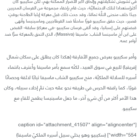
في تشويش تشكيلاتهم وإلحاق أكبر الأضرار الممكنة بهم، لكن سكيبيو كان
أكثرإستعدادا لتلك الاحتماليَّة، حيث قام بإخفاء مجموعة من الفرسان المدربين
جيدًا خلف منحنى التلَّة تمامًا، وقد حدث ذلك قبل معركة إيلبا الطاحنة بوقتٍ
قصير، حيث حقق سكيبيو فوزًا ساحقًا ضد القرطاجيين وماسينيسا وأنهى
قبضتهم على إسبانيا، وقد ألقى فرسان سكيبيو -في معركةٍ سابقة- القبض
على ابن أخ ماسينسا الشاب: ماسيفا (Massiva)، الذي التحق بالمعركة سرًّا ضد
أوامر عمه.
وأمر سكيبيو بعرض جميع الأفارقة (هكذا كان يطلق على سكان شمال
إفريقيا) للبيع في سوق العبيد، لكنّه سمع بأمر ماسيفا وأعترف بانتماء
أسيره للسلالة الملكيَّة، منح سكيبيو الشاب ماسيفا ثيابًا لائقة وحصانًا
قويًا، كما رافقه الحرس في طريقه نحو عمّه حيث تمَّ إخلاء سبيله، وكان
هذا الأمر أكثر من أي شيءٍ آخر، ما جعل ماسينيسا يطمح للقاءٍ مع
سكيبيو.
[caption id="attachment_41507" align="aligncenter"
width="554"]
(سكيبيو وهو يخلي سبيل أسيره الملكيّ ماسيفا)