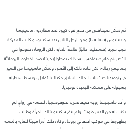
ثم تمكَّن صيفاقس من جمع قوة كبيرة ضد مطارديه، ماسينيسا
ولاييليوس (Laelius) وهو الرجل الثاني بعد سكيبيو، و كانت المعركة
قرب سيرتا (قسنطينة حاليًا) طاحنةً للغاية، لكن الرومان تفوقوا في
الأخير،ثم قام صيفاقس بعد ذلك بمحاولةٍ جريئة ضد الخطوط الرومانيَّة
بعد جمع رجاله، لكن قاده ذلك إلى الأسر، وتمكَّن ماسينيسا من السير
في نوميديا حيث بات الملك السابق مكبلًا بالأغلال، وبسط سيطرته
بسهولة على مملكته الجديدة نوميديا.
وأخذ ماسينيسا زوجة صيفاقس، صوفونسيبا، لنفسه في زواجٍ لم
يكتب له من العمر طويلًا. ولم يثق سكيبيو بتلك المرأة وطالب
بظهورها في موكب احتفاليّ بروما، وكان ذلك أمرًا مهينًا للغاية بالنسبة