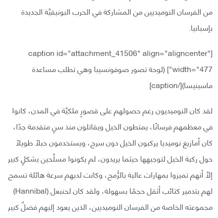
من الفرسان النوميديين من المشاركة في الحرب البونيقيَّة الجديدة
بإسبانيا.
[caption id="attachment_41506" align="aligncenter"
width="477"]
(لوحة تصور صوفونسيبا وهي تطلب مساعدة
ماسينيسا)[/caption]
لقد كان النوميديون رغم حصولهم على قصورٍ ملكيَّة في المدن، كانوا
في معظمهم فرسانًا، يمتطون الخيل ويقاتلون منذ سنٍ متقدمة جدًا،
كان أمازيغ نوميديا يركبون الخيل دون سرج، ويستخدمون حبلًا طويلًا
حول ركبة الخيل لتوجيهها حيثما يريدون، لم يكونوا مسلَّحين بشكلٍ كبير
إلَّا أنهم تميزوا بمهارات عالية بالرُّمح، وكانت لديهم سرعة هائلة تسمح
لهم بتدمير كتائب أثقل حجمًا بسهولة، ولقد كان لحنبعل (Hannibal)
مجموعته الخاصة من الفرسان النوميديين، الذين يعود إليهم فضلٌ كبير