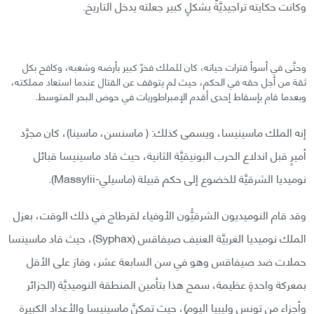
وكانت حكايته تراجيديَّةً بشكلٍ كبير جعلته يدخل التاريخ.
وحتَّى في أسوأ فترات حياته، كان للملك فخرٌ كبير بأرضه وشعبه، وكافح بكل
ثقة من أجل حقه في الحكم، حيث لم يتوقف عن القتال عندما استعاد مملكته،
وبعدما قام بإسقاط إحدى أقدم الإمبراطوريات في حوض البحر المتوسط.
إنه الملك ماسينيسا، ويسمى كذلك: ( ماسنسن، ماسينا)، كان مجرَّد
أميرٍ قبل اندلاع الحرب البونيقيَّة الثانية، حيث قاد ماسينيسا قبائل
نوميديا الشرقيَّة للخضوع إلى حكم قبيلة (ماسيلي-Massylii).
وقد قام النوميديون الشرقيُّون الأوفياء لقرطاج في ذلك الوقت، بعزل
الملك نوميديا الغربيَّة العنيف صيفاقس (Syphax)، حيث قاد ماسينسا
حملات ضد صيفاقس وهو في سن السابعة عشر، وفاز على الأقل
بمعركة واحدةٍ عظيمة، سمح هذا بتأمين المنطقة النوميديَّة (الجزائر
وأجزاء من تونس وليبيا اليوم)، حيث تمكنَّ ماسينيسا والأعداد الكبيرة