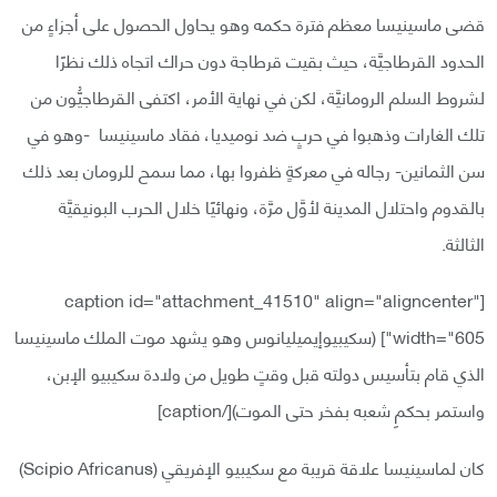
قضى ماسينيسا معظم فترة حكمه وهو يحاول الحصول على أجزاءٍ من
الحدود القرطاجيَّة، حيث بقيت قرطاجة دون حراك اتجاه ذلك نظرًا
لشروط السلم الرومانيَّة، لكن في نهاية الأمر، اكتفى القرطاجيُّون من
تلك الغارات وذهبوا في حربٍ ضد نوميديا، فقاد ماسينيسا -وهو في
سن الثمانين- رجاله في معركةٍ ظفروا بها، مما سمح للرومان بعد ذلك
بالقدوم واحتلال المدينة لأوَّل مرَّة، ونهائيًا خلال الحرب البونيقيَّة
الثالثة.
[caption id="attachment_41510" align="aligncenter"
width="605"]
(سكيبيوإيميليانوس وهو يشهد موت الملك ماسينيسا
الذي قام بتأسيس دولته قبل وقتٍ طويل من ولادة سكيبيو الإبن،
واستمر بحكمِ شعبه بفخر حتى الموت)[/caption]
كان لماسينيسا علاقة قريبة مع سكيبيو الإفريقي (Scipio Africanus)