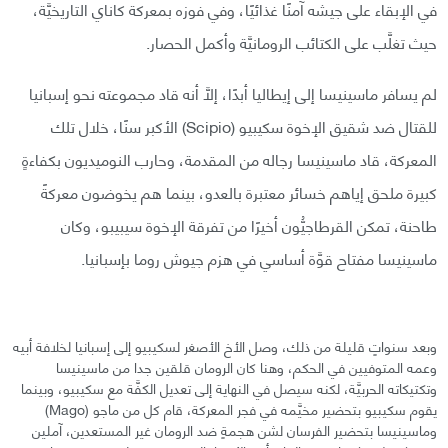
في الإبقاء على جيشه آمنًا غذائيًا، وفي فوزه بمعركة كاناي التاريخيَّة،
حيث تغلَّب على الكتائب الرومانيَّة وأكمل الحصار.
لم يسافر ماسينيسا إلى إيطاليا أبدًا، إلَّا أنه قاد مجموعته نحو إسبانيا
للقتال ضد شقيق الإخوة سكيبيو (Scipio) الأكبر سنًا، خلال تلك
المعركة، قاد ماسينيسا رجاله من المقدمة، وحارب النوميديون بكفاءةٍ
كبيرة ملحق إياهم خسائر معتبرة بالعدو، بينما هم يخوضون معركةً
طاحنة، تمكن القرطاجيُّون أخيرًا من تفرقة الإخوة سيبيبو، وكان
ماسينيسا مفتاح قوَّة أساسي في هزم جيوش روما بإسبانيا.
وبعد سنواتٍ قليلة من ذلك، وصل الأخ الأصغر لسكيبيو إلى إسبانيا لخلافة أبيه
وعمه المتوفيين في الحكم، وهنا كان الرومان قلقين جدا من ماسينيسا
وتكتيكاته الحربيَّة، لكنه سيصل في النهاية إلى تعديل الكفَّة مع سكيبيو، وبينما
يقوم سكيبيو بتحضير مخيَّمه في فجر المعركة، قام كل من ماجو (Mago)
وماسينيسا بتحضير الفرسان لشن هجمةٍ ضد الرومان غير المستعدين، آملين