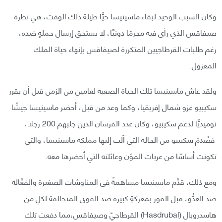
وكان السبب الوحيد لبقاء ماسينيسا حيًّا طيلة ذلك الوقت، هي نظرة
صيفاقس الذي رأى فيه مجرمًا دونيًّا، لا يستحق إرسال حملةٍ ضده،
رغم طلبات القرطاجيين المتكررة لصيفاقس بإنهاء حياة الملك
المعزول.
ولقد عاش ماسينيسا تلك الحياة الصعبة لعامين من الزمن قبل أن يقرر
سكيبيو غزو شمال إفريقيا، وكما وعد من قبل، أحضر ماسينيسا جيشًا
نوميديًّا لدعم سكيبيو، وكان عدد الفرسان الذين جلبهم 200 رجلا،
فصُدمَ سكيبيو من الحالة التي آلت إليها مملكة ماسينيسا، والتي
تكونت أساسًا من عربات المؤن وعائلته التي أحضرها معه.
ومع ذلك، قدَّم ماسينيسا مساهمةً في المناوشات الصغيرة والفعَّالة
ضد العدُّو، قبل الفور بمعركةٍ كبيرة ضد القوى المتحالفة لكلٍ من
هاسدروبال (Hasdrubal) القرطاجيّ وصيفاقس،مما دفعت تلك