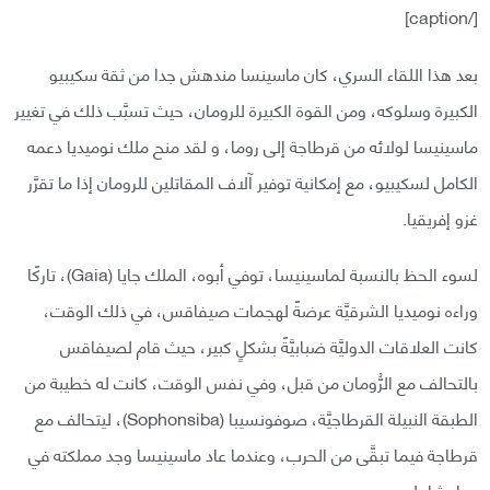
[/caption]
بعد هذا اللقاء السري، كان ماسينسا مندهش جدا من ثقة سكيبيو
الكبيرة وسلوكه، ومن القوة الكبيرة للرومان، حيث تسبَّب ذلك في تغيير
ماسينيسا لولائه من قرطاجة إلى روما، و لقد منح ملك نوميديا دعمه
الكامل لسكيبيو، مع إمكانية توفير آلاف المقاتلين للرومان إذا ما تقرَّر
غزو إفريقيا.
لسوء الحظ بالنسبة لماسينيسا، توفي أبوه، الملك جايا (Gaia)، تاركًا
وراءه نوميديا الشرقيَّة عرضةً لهجمات صيفاقس، في ذلك الوقت،
كانت العلاقات الدوليَّة ضبابيَّةً بشكلٍ كبير، حيث قام لصيفاقس
بالتحالف مع الرُّومان من قبل، وفي نفس الوقت، كانت له خطيبة من
الطبقة النبيلة القرطاجيَّة، صوفونسيبا (Sophonsiba)، ليتحالف مع
قرطاجة فيما تبقَّى من الحرب، وعندما عاد ماسينيسا وجد مملكته في
دمار شامل.