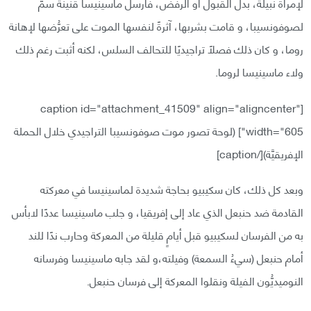
لإمرأة نبيلة، بدل القبول أو الرفض، فأرسل ماسينيسا قنينة سمّ
لصوفونسيبا، و قامت بشربها، آثرةً لنفسها الموت على تعرُّضها لإهانة
روما، و كان ذلك فصلًا تراجيديًا للتحالف السلس، لكنه أثبت رغم ذلك
ولاء ماسينيسا لروما.
[caption id="attachment_41509" align="aligncenter"
width="605"]
(لوحة تصور موت صوفونسيبا التراجيدي خلال الحملة
الإفريقيَّة)[/caption]
وبعد كل ذلك، كان سكيبيو بحاجة شديدة لماسينيسا في معركته
القادمة ضد حنبعل الذي عاد إلى إفريقيا، و جلب ماسينيسا عددًا لابأس
به من الفرسان لسكيبيو قبل أيامٍ قليلة من المعركة وحارب ندًا للند
أمام حنبعل (سيءُ السمعة) وفيلته،و لقد جابه ماسينيسا وفرسانه
النوميديُّون الفيلة ونقلوا المعركة إلى فرسان حنبعل.