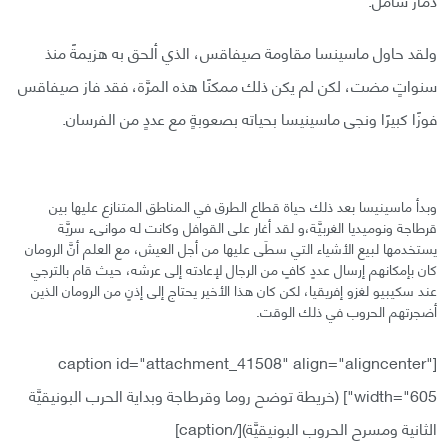
ولقد حاول ماسينسا مقاومة صيفاقس، الذي ألحق به هزيمةً منذ
سنواتٍ مضت، لكن لم يكن ذلك ممكنًا هذه المرَّة، فقد فاز صيفاقس
فوزًا كبيرًا ونجى ماسينيسا بحياته بصعوبةٍ مع عددٍ من الفرسان.
وبدأ ماسينيسا بعد ذلك حياة قطاع الطرق في المناطق المتنازع عليها بين
قرطاجة ونوميديا الغربيَّة،و لقد أغار على القوافل وكانت له موانىء سريَّة
يستخدمها لبيع الأشياء التي سطَى عليها من أجل العيش، مع العلم أنَّ الرومان
كان بإمكانهم إرسال عددٍ كافٍ من الرجال لإعادته إلى عرشه، حيث قام بالترجي
عند سكيبيو لغزو إفريقيا، لكن كان هذا الأخير يحتاج إلى إذنٍ من الرومان الذين
أضجرتهم الحروب في ذلك الوقت.
[caption id="attachment_41508" align="aligncenter"
width="605"]
(خريطة توضح روما وقرطاجة وبداية الحرب البونيقيَّة
الثانية ومسرح الحروب البونيقيَّة)[/caption]