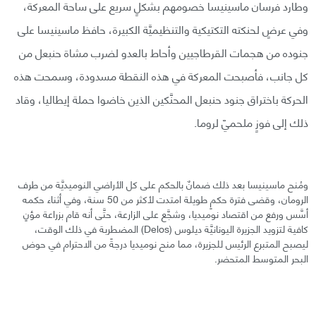
وطارد فرسان ماسينيسا خصومهم بشكلٍ سريع على ساحة المعركة،
وفي عرضٍ لحنكته التكتيكية والتنظيميَّة الكبيرة، حافظ ماسينيسا على
جنوده من هجمات القرطاجيين وأحاط بالعدو لضرب مشاة حنبعل من
كل جانب، فأصبحت المعركة في هذه النقطة مسدودة، وسمحت هذه
الحركة باختراق جنود حنبعل المحنَّكين الذين خاضوا حملة إيطاليا، وقاد
ذلك إلى فوزٍ ملحميّ لروما.
ومُنح ماسينيسا بعد ذلك ضمانٌ بالحكم على كل الأراضي النوميديَّة من طرف
الرومان، وقضى فترة حكمٍ طويلة امتدت لأكثر من 50 سنة، وفي أثناء حكمه
أسَّس ورفع من اقتصاد نوميديا، وشجَّع على الزارعة، حتَّى أنه قام بزراعة مؤنٍ
كافية لتزويد الجزيرة اليونانيَّة ديلوس (Delos) المضطربة في ذلك الوقت،
ليصبح المتبرع الرئيس للجزيرة، مما منح نوميديا درجةً من الاحترام في حوض
البحر المتوسط المتحضر.