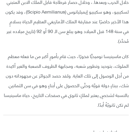
خلال الحرب وبعدها.، وخلال حصار قرطاجة قابل الملك الابن المتبني
لسكيبيو، وهو سكيبيو إيميليانوس (Scipio Aemilianus)، وقد يكون
هذا الأخير حاضرًا عند مفارقة الملك الأمازيغي العظيم الحياة بسلامٍ
في سنة 148 قبل الميلاد وهو يبلغ سن الـ 90 أو 92 (تاريخ ميلاده غير
مُحدَّد).
كان ماسينيسا نوميديًّا فخورًا، حيث قام بأمورٍ أكبر من ما فعله معظم
الملوك، بتوحيد وتطوير شعبه، ومجابهة الظروف الصعبة والغير أكيدة
من أجل الوصول إلى تلك الغاية. ولقد حصد الجوائز عن مجهوداته دون
شك، ببناءِ دولة قويَّة وحتَّى الحصول على أبناءٍ وهو في سن الثمانين.
بالنسبة لشخصٍ يعتبر لملكٍ ثانوي في صفحات التاريخ، حياة ماسينيسا
لم تكن ثانويّةً أبدًا.
إعداد : وليد سايس.