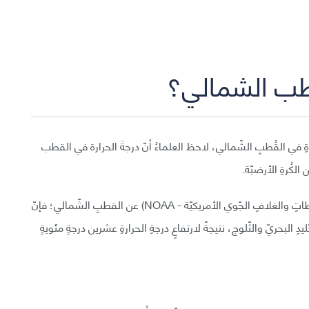
طب الشمالي؟
جاتِ الحرارةِ في القُطبِ الشّمالي، لاحظ العلماءُ أنّ درجةَ الحرارة في القطب
لكُرةِ الأرضيّة.
وِفقًا للتّقريرِ السّنوي الّذي نشرتهُ (الإدارةُ الوطنيّةُ للمُحيطاتِ والغلافِ الجّوي الأمريكيّة - NOAA) عن القطبِ الشّمالي؛ فإنّ
البحريّ والثّلوج، نتيجةً لارتفاعِ درجةِ الحرارةِ عشرين درجةٍ مئويةٍ