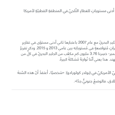
جّلت تقاريرُ الأقمارِ الصّناعيّة -الّتي بدأت عام 1967- أدنى مستوياتِ للغطاءِ الثّلجيّ في المنطقةِ القطبيّةِ لأمريكا
• في نهايةِ صيفِ 2016، تعادَلَت مستوياتُ الحدِّ الأدنى للجّليدِ البحريّ مع عام 2007 باعتبارها ثاني أدنى مستوًى في تقاريرِ
الأقمارِ الصّناعيّةِ -الّتي بدأت في عام 1979- وذلك بعد تغييراتٍ مُتواضعةٍ في مُستوياتِه بين عامي 2013 و 2015. وذكر تقريرٌ
مُنفصلٌ الأسبوعَ الماضي، أنّنا -بدءًا من الرّابع من شهر ديسمبر- خسِرنا 3.76 مليون كم مكعّب من الجليدِ البحريّ في كلٍّ من
 هذا يعني أنّنا نُواجِهُ مُشكلةً كبيرةً.
طنيّ الأمريكيّ في (بولدر كولورادو): «شخصيًا، أعتقدُ أنّ هذه السّنةَ
لاق، فالوضعُ جنونيٌّ جدًا».