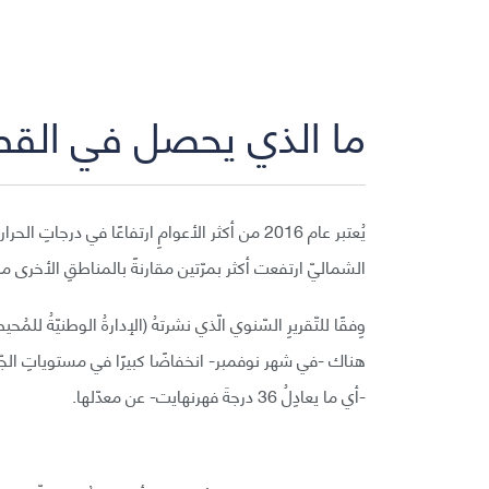
ما الذي يحصل في الق
يُعتبر عام 2016 من أكثر الأعوامِ ارتفاعًا في در
الشماليّ ارتفعت أكثر بمرّتين مقارنةً بالمناطقِ الأخرى من ا
هناك -في شهر نوفمبر- انخفاضًا كبيرًا في مستوياتِ الجّليدِ 
-أي ما يعادِلُ 36 درجةَ فهرنهايت- عن معدّلها.