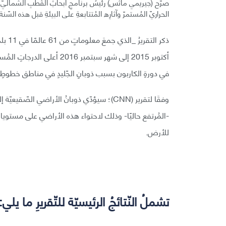
الحراريّ المُستمرّ وآثارِه المُتتابعةِ على البيئةِ قبل هذه السّنة
ذكر ا
في دورةِ الكاربون بسبب ذوبانِ الجّليدِ في مناطق خطوطِ 
-المُرتفع حاليًا- وذلك لاحتواء هذه الأراضي على مستويا
للأرض.
تشملُ النّتائجُ الرئيسيّة للتّقريرِ ما يلي: