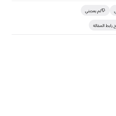
ي
لم يعجبني
 رابط المقالة