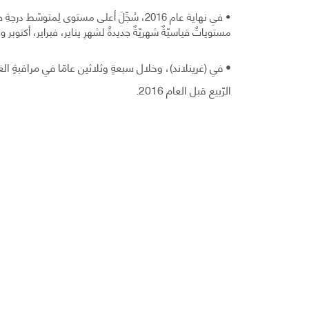
مستوياتٌ قياسيّةٌ شهريّةٌ جديدةٌ لشهرِ يناير، فبراير، أكتوبر ونو
• في (غرينلاند)، وخلال سبعةٍ وثلاثين عامًا في مراقبةِ ال
الرّبيع قبل العام 2016.