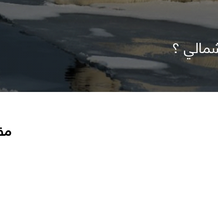
مالي ؟
مق