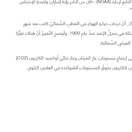
صرّح (جيريمي ماثس) رئيسُ برنامجِ أبحاثِ القُطبِ الشّماليّ التابع لإدارة (NOAA): «كان من النّادرِ رؤيةُ إشاراتٍ واضحةٍ للإحتباسِ
».
لتقريرُ _الذي جمعَ معلوماتٍ من 61 عالمًا في 11 بلدًا_ أنّ درجات حرارةِ الهواءِ في القطبِ الشّماليّ كانت منذ شهرِ
أكتوبر 2015 إلى شهر سبتمبر 2016 أعلى الدرجاتِ المُسجّلة في سجلِّ الرّصد منذُ عام 1900. وأوضح التّقريرُ أنّ هناك تغيُّرًا
العرضِ الشّمالية.
وفقَا لتقرير (CNN)؛ سيؤدّي ذوبانُ الأراضي الصّقيعيّة إلى ارتفاعِ مستوياتِ غازِ الميثان وغاز ثنائي أوكسيد الكاربون (CO2)
تٍ للكاربون تفوقُ المستويات المُتواجدة في الغلافِ الجّوي