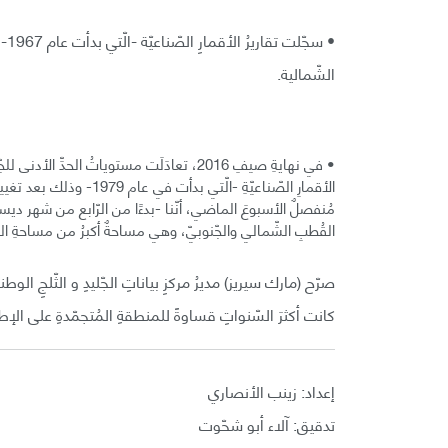
• س
الشّمالية.
القُطبِ الشّمالي والجّنوبيّ، وهي مساحةٌ أكبرُ من مساحةِ الهند.
صرّح (مارك سيريز) مديرُ مركزِ بياناتِ الجّليدِ و الثّلجِ الو
كانت أكثرَ السّنواتِ قساوةً للمنطقةِ المُتجمّدةِ على الإط
إعداد: زينب الأنصاري
تدقيق: آلاء أبو شحّوت