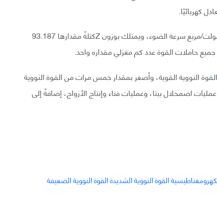
تمتلك بوزونات (W) كتلةً مقدارها 80.22 جيجا إلكترون فولت/مربع سرعة الضوء، ويمتلك بوزون Zكتلةً مقدارها 93.187
جميع حاملات القوة عدد كم مغزلي مقداره واحد.
قوة النووية القوية، وأصغر بمقدار خمس مرات من القوة النووية
ليات اضمحلال بيتا، وعمليات فناء وإنتاج الأزواج، إضافةً إلى