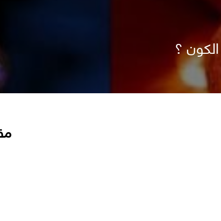
الكون ؟
مق