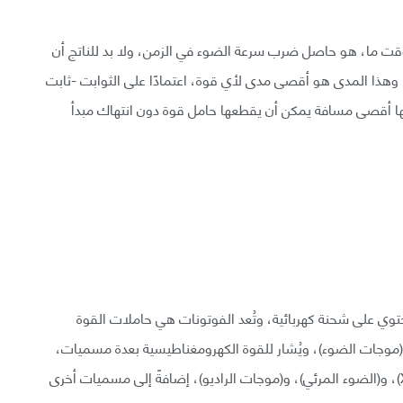
ت ما، هو حاصل ضرب سرعة الضوء في الزمن، ولا بد للناتج أن
وهذا المدى هو أقصى مدى لأي قوة، اعتمادًا على الثوابت -ثابت
أنها أقصى مسافة يمكن أن يقطعها حامل قوة دون انتهاك مبدأ
توي على شحنة كهربائية، وتُعد الفوتونات هي حاملات القوة
ـ (موجات الضوء)، ويُشار للقوة الكهرومغناطيسية بعدة مسميات،
منها: (أشعة جاما-gamma rays), و(أشعة اكس-X-rays)، و(الضوء المرئي)، و(موجات الراديو)، إضافةً إلى مسميات أخرى