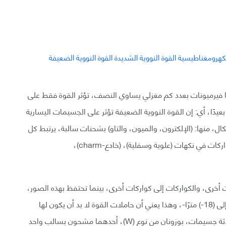
ما فيرميونات بعدد كم مغزلي يساوي النصف، تؤثر القوة فقط على
دًا، أي: إن القوة النووية الضعيفة تؤثر على الجسيمات اليسارية
ل، منها: (الإلكترون، والميون، والتاو) بشحنات سالبة، يرتبط كل
واحد منها بنيترونات ذات شحنة متعادلة، بينما تظهر الكواركات في نكهات (علوية وسفلية)، (خادع-charm)،
ات أخرى، والكواركات إلى كواركات أخرى، بينما تحتفظ بهذه الصور،
إن القوى النووية الضعيفة محدودة المدى -ما بين (10) إلى (18-) مترًا-، وهذا يعني أن حاملات القوة لا بد أن يكون لها
كتلة، وقد وُجد أن حاملات القوة النووية الضعيفة لها ثلاثة جسيمات، بوزونان من نوع (W)، أحدهما مشحون بسالب واحد