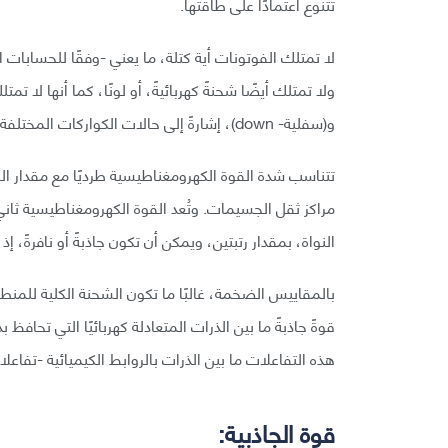
تتنوع اعتمادًا على طاقتها.
لا تمتلك الفوتونات أية كتلة، ما يعني -وفقًا للحسابات 
و(سفلية- down)، إشارةً إلى حالات الكواركات المختلفة، ولكنها تمتلك عدد كمٍ مغزلي مقداره واحد.
تتناسب شدة القوة الكهرومغناطيسية طرديًا مع مقدار ال
مراكز ثقل الجسيمات. وتُعد القوة الكهرومغناطيسية ثاني
النواة، بمقدار رتبتين، ويمكن أن تكون جاذبةً أو نافرةً، 
بالمقاييس الضخمة، غالبًا ما تكون الشحنة الكلية للمنط
قوةً جاذبةً ما بين الذرات المتعادلة كهربائيًا التي تحافظ
هذه التفاعلات ما بين الذرات بالروابط الكيميائية -تفا
قوة الجاذبية: