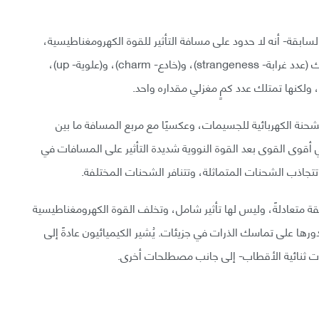
السابقة- أنه لا حدود على مسافة التأثير للقوة الكهرومغناطيسية،
ولا تمتلك أيضًا شحنةً كهربائيةً، أو لونًا، كما أنها لا تمتلك (عدد غرابة- strangeness)، و(خادع- charm)، و(علوية- up)،
شحنة الكهربائية للجسيمات، وعكسيًا مع مربع المسافة ما بين
 أقوى القوى بعد القوة النووية شديدة التأثير على المسافات في
إذ تتجاذب الشحنات المتماثلة، وتتنافر الشحنات المختلفة.
قة متعادلةً، وليس لها تأثير شامل، وتخلف القوة الكهرومغناطيسية
 بدورها على تماسك الذرات في جزيئات. يُشير الكيميائيون عادةً إلى
علات ثنائية الأقطاب- إلى جانب مصطلحات أخرى.