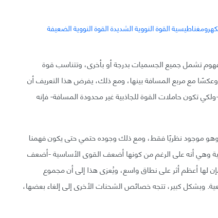
لمفهوم تشمل جميع الجسميات بدرجة أو بأخرى، وتتناسب قوة
وعكسًا مع مربع المسافة بينها، ومع ذلك، يفرض هذا التعريف أن
-ولكي تكون حاملات القوة للجاذبية غير محدودة المسافة- فإنه
 وهو موجود نظريًا فقط، ومع ذلك وجوده حتمي حتى يكون فهمنا
بية وهي أنه على الرغم من كونها أضعف القوى الأساسية -أضعف
نووية الشديدة في المقدار بحوالي 42 مرة- فإن لها أعظم أثر على نطاق واسع، ويُعزى هذا إلى أن مجموع
لتبعية. وبشكل كبير، تتجه خصائص الشحنات الأخرى إلى إلغاء بعضها،