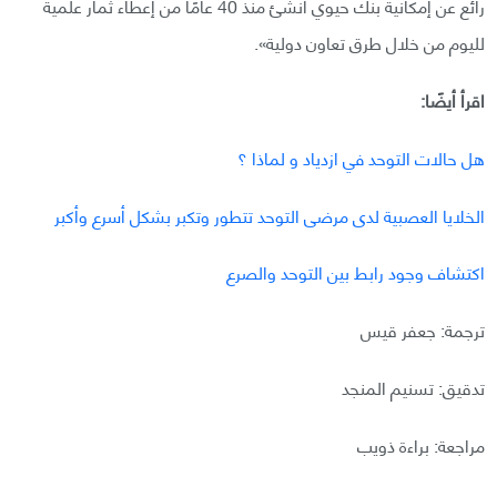
رائع عن إمكانية بنك حيوي أنشئ منذ 40 عامًا من إعطاء ثمار علمية
لليوم من خلال طرق تعاون دولية».
اقرأ أيضًا:
هل حالات التوحد في ازدياد و لماذا ؟
الخلايا العصبية لدى مرضى التوحد تتطور وتكبر بشكل أسرع وأكبر
اكتشاف وجود رابط بين التوحد والصرع
ترجمة: جعفر قيس
تدقيق: تسنيم المنجد
مراجعة: براءة ذويب