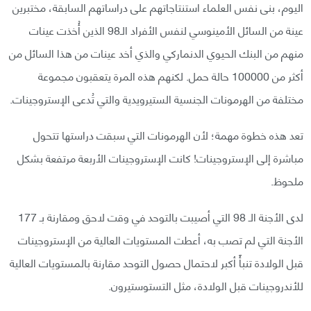
اليوم، بنى نفس العلماء استنتاجاتهم على دراساتهم السابقة، مختبرين
عينة من السائل الأمينوسي لنفس الأفراد الـ98 الذين أُخذت عينات
منهم من البنك الحيوي الدنماركي والذي أخد عينات من هذا السائل من
أكثر من 100000 حالة حمل. لكنهم هذه المرة يتعقبون مجموعة
مختلفة من الهرمونات الجنسية الستيرويدية والتي تُدعى الإستروجينات.
تعد هذه خطوة مهمة؛ لأن الهرمونات التي سبقت دراستها تتحول
مباشرة إلى الإستروجينات! كانت الإستروجينات الأربعة مرتفعة بشكل
ملحوظ.
لدى الأجنة الـ 98 التي أصيبت بالتوحد في وقت لاحق ومقارنة بـ 177
الأجنة التي لم تصب به، أعطت المستويات العالية من الإستروجينات
قبل الولادة تنبأً أكبر لاحتمال حصول التوحد مقارنة بالمستويات العالية
للأندروجينات قبل الولادة، مثل التستوستيرون.