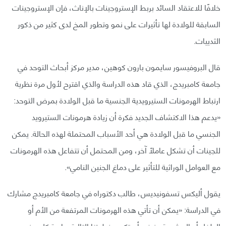
خلافًا للاعتقاد السائد بربط الإستروجينات بالإناث، فإن الإستروجينات
السابقة للولادة لها تأثيرات على نمو وتطور المخ لدى كثير من ذكور
الثدييات.
قال البروفيسور سايمون بارون كوهين، مدير مركز أبحاث التوحد في
جامعة كامبريدج، الذي قاد هذه الدراسة والذي اقترح لأول مرة نظرية
ارتباط الهرمونات الستيرويدية الجنسية ما قبل الولادة بمرض التوحد:
«يدعم هذا الاكتشاف الجديد فكرة أن زيادة هرمونات الستيرويد
الجنسي ما قبل الولادة هي أحد الأسباب المحتملة لهذه الحالة. يمكن
للجينات أن تشكل عاملًا آخر، ومن المحتمل أن تتفاعل هذه الهرمونات
مع العوامل الوراثية للتأثير على دماغ الجنين النامي».
يقول أليكس تسفونيديس، طالب دكتوراه في جامعة كامبريدج مشارك
في الدراسة: «يمكن أن تأتي هذه الهرمونات المرتفعة من الأم أو
الطفل أو المشيمة. ينبغي أن تكون خطوتنا التالية دراسة كل هذه