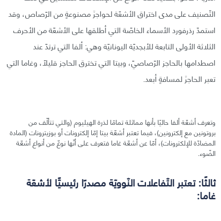
التّصنيف على مدى اختراق الأشعّة لحواجزَ مصنوعةٍ من الرّصاص، وقد
استمدّ رذرفورد الأسماء الخاصّة التي أطلقها على الأشعّة من الأحرف
الثلاثة الأولى التابعة للأبجديّة اليونانيّة وهي: ألفا التي ترتدّ عند
اصطدامها بالحاجز الرّصاصيّ، وبيتا التي تخترق الحاجز قليلًا، وغاما التي
تعبر الحاجزَ لمسافةٍ أبعد.
وتعرف أشعّة ألفا حاليًا بأنها مماثلة تمامًا لذرة الهيليوم (والتي تتألّف من
بروتونين مع إلكترونين)، فيما تعتبر أشعّة بيتا إمّا إلكترونات أو بوزيترونات (المادة
المضادّة للإلكترونات)، أمّا عن أشعّة غاما فتعرف على أنّها نوعٌ من أنواع أشعّة
الضّوء.
ثالثًا: تعتبر التّفاعلات النّوويّة مصدرًا رئيسيًّا لأشعّة
غاما: