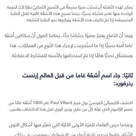
يمكن لهذه التّقنيّة أن تسبّبَ ضررًا بسيطًا في النّسيج الدّماغيّ نظرًا لأنّ الحزمة
الواحدة منها تعتبر ضئيلة نسبيًّا، بينما تصبح هذه الأشعّة كافية لقتل الخلايا
المتسرطنة إذا تمّ تكثيف هذه الأشعّة وتركيزها نحو الخلايا السّابقة.
وبما أنّ الدّماغ يعتبرُ عضوًا حسّاسًا جدًّا، يمكننا القول أنّ سكاكين أشعّة
غاما آمنة نسبيًّا إذا ما استُخدِمت لإجراء هذا النّوع من العمليّات، هذا
وستشكّل تحديًّا هامًّا إذا تمّ استخدامها بالنّسبة للمشارط الاعتياديّة.
ثانيّا: جاء اسم أشعّة غاما من قبل العالم إرنست
رذرفورد:
اكتشفَ الكيميائيّ الفرنسيّ بول فييار Paul Villard عام 1900 أشعّة غامّا من
عنصر الرّاديوم الذي عزله كلّ من ماري وبيير كوري قبل هذا الاكتشاف بعامين.
وعندما درس العلماء للمرّة الأولى الآليّة التي تتغيّر فيها أشكال النوى
الذّريّة، قاموا بتحديد ثلاثة أنواع من الإشعاعات معتمدين في ذلك