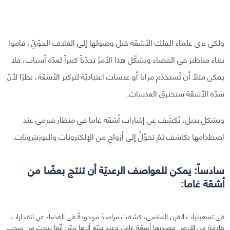
ولكي يرى علماء الفلك الأشعّة قبل وصولها إلى الغلاف الجوّيّ، قاموا
ببناء مناظيرَ في الفضاء ويشكّل هذا الأمرُ تحدّياً كبيراً لعدّة أسباب، فلا
يمكن مثلًا أن تُستخدَم مرايا أو عدسات اعتياديّة لتركيز الأشعّة، نظرًا لأنّ
شدّة الأشعّة ستخترق العدسات.
وبشكل بديل، يُكشَف عن إشارات أشعّة غاما في منظار فيرمي عند
اصطدامها بكاشف ثمّ تحوَّلُ إلى أزواجٍ من الإلكترونات والبوزيترونات.
سادساً: يمكن للعواصف الرعديّة أن تنتج بعضًا من
أشعّة غاما:
في تسعينيات القرن الماضي، كشفت مراصدُ موجودةٌ في الفضاء عن انفجارات
قادمة من الأرض مصدرها أشعّة غاما، وعند تتبّع أثرها تبيّن أنّها نتجت من سحب