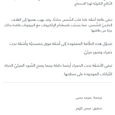
النّتائج الثانويّة لهذا الاندماج.
تبقي طاقة أشعّة غاما قلبَ الشّمس ساخنًا، وقد يهرب بعضها إلى الغلاف
الخارجيّ للشّمس، مما يتسبّب باصطدام الإلكترونات مع البروتونات فاقدة بذلك
جزءًا من طاقتها.
تتحوّل هذه الطّاقة المفقودة إلى أشعّة فوق بنفسجيّة وأشعّة تحتَ
حمراء وضوءٍ مرئيّ.
تبقي الأشعّة تحت الحمراء أرضنا دافئة بينما يمنح الضّوء المرئيّ الحياة
للنّباتات الموجودة على سطحها.
ترجمة: سرمد يحيى
تدقيق: ميس كرّوم