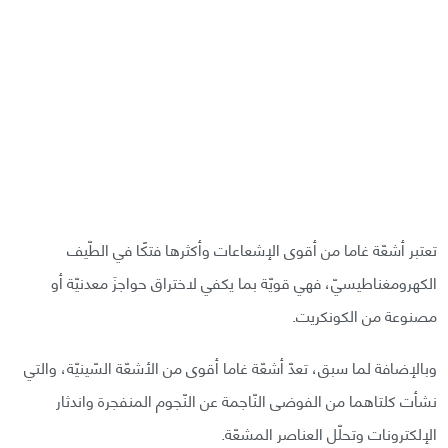
تعتبر أشعّة غاما من أقوى الإشعاعات وأكثرها فتكًا في الطّيف
الكهرومغناطيسيّ، فهي قويّة بما يكفي لاختراق حواجزَ معدنيّة أو
مصنوعة من الكونكريت.
وبالإضافة لما سبق، تعدّ أشعّة غاما أقوى من الأشعّة السّينيّة، والتي
نشأت كلتاهما من الفوضى النّاجمة عن النّجوم المنفجرة واندثار
الإلكترونات وتحلّل العناصر المشعّة.