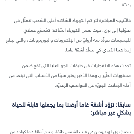
رعديّة.
فالنّتيجة المباشرة لتراكم الكهرباء السّاكنة أعلى السّحب تتمثّل في
تحوّلها إلى برق، حيث تعمل الكهرباء السّاكنة كمُسرّع عملاقٍ
للجسيمات تتولّد منه أزواجٌ من الإلكترونات والبوزيترونات، والتي تبتلع
إحداهما الأخرى كي تتولّد أشعّة غاما.
تحدث هذه الانفجارات في طبقات الجوّ العليا التي تقع ضمن
مستويات الطّيران وهذا الأخير يعتبر سببًا من الأسباب التي تبتعد من
أجله الرّحلات الجويّة عن العواصفِ الرّعديّة.
سابعًا: تزوّد أشعّة غاما أرضنا بما يجعلها قابلة للحياة
بشكلٍ غير مباشر:
تندمجُ نوى الهيدروجين في قلب الشمس دائمًا، وتنتج أشعّة غاما كواحدٍ من