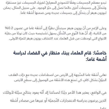
تبدو معظم الجسيمات وفقًا للنموذج المعياريّ لفيزياء الجسيمات غيرَ مستقرّة
وتتحلّلُ إلى جسيمات أخرى حالما تصل إلى حيّز الوجود. على سبيل المثال، يمكن
لبوزون هيغز أن يتحلّل إلى جسيمات عديدة ومن ضمنها أشعّة غاما.
وعلى الرّغم من أنّ بوزون هيغز سيتحلّل نظريًّا إلى أشعّة غاما في غضون 0.2%
من الثانية، إلا أنَّ هذا النّوع من التّحلّل يسهل تشخيصه حيث كان نوعًا من بقيّة
الأنواع التي لوحظت من قبل العلماء عند اكتشاف بوزون هيغز للمرّة الأولى.
خامسًا: قام العلماء ببناء منظار في الفضاء لدراسة
أشعة غاما:
تعاني أشعّة غاما المتّجهة إلى الأرض من اصطدامات عديدة مع ذرّات الغلاف
الجوّيّ بشكل كافٍ كي تمنع هذه الأشعّة من الوصول إلى سطح الأرض.
في الواقع، يعتبر هذا الأمر جيّدًا لصحّتنا إلا أنّه يعود بنتائج سيّئة لأولئك
الذين يرغبون بدراسة الانفجارات النّجميّة أو غيرها من مصادر أشعّة
غاما.