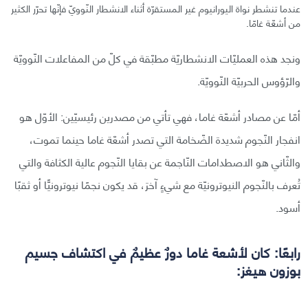
عندما تنشطر نواة اليورانيوم غير المستقرّة أثناء الانشطار النّوويّ فإنّها تحرّر الكثير
من أشعّة غامّا.
ونجد هذه العمليّات الانشطاريّة مطبّقة في كلّ من المفاعلات النّوويّة
والرّؤوس الحربيّة النّوويّة.
أمّا عن مصادر أشعّة غاما، فهي تأتي من مصدرين رئيسيّين: الأوّل هو
انفجار النّجوم شديدة الضّخامة التي تصدر أشعّة غاما حينما تموت،
والثّاني هو الاصطدامات النّاجمة عن بقايا النّجوم عالية الكثافة والتي
تُعرف بالنّجوم النيوترونيّة مع شيءٍ آخرَ، قد يكون نجمًا نيوترونيًّا أو ثقبًا
أسود.
رابعًا: كان لأشعة غاما دورٌ عظيمٌ في اكتشاف جسيم
بوزون هيغز: