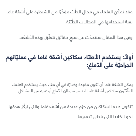
وقد تمكّن العلماء في مجال الطّبّ مؤخّرًا من السّيطرة على أشعّة غاما
بغية استخدامها في المجالات الطّبّيّة.
وفي هذا المقال سنتحدّث عن سبعِ حقائق تتعلّق بهذه الأشعّة..
أولًا: يستخدم الأطبّاء سكاكين أشعّة غاما في عمليّاتهم
الجراحيّة على الدّماغ:
يمكن لأشعّة غاما أن تكون مفيدة وضارّة في آنٍ معًا، حيث يستخدم العلماء
الطّبّيّون سكاكين أشعّة غاما لتدمير سرطان الدّماغ أو غيره من المشاكل.
تتكوّن هذه السّكاكين من حزم عديدة من أشعّة غاما والتي تركّز هدفها
نحو الخلايا التي ينبغي تدميرها.