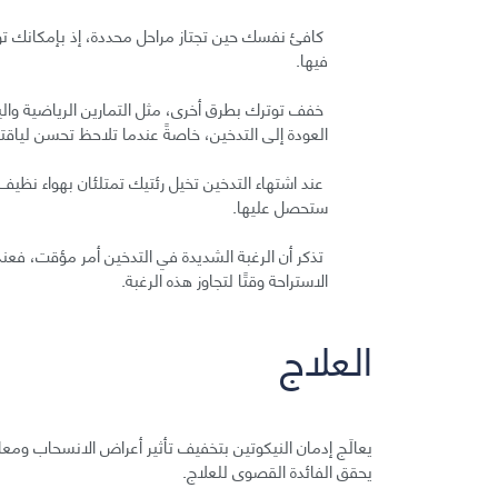
كافئ نفسك حين تجتاز مراحل محددة، إذ بإمكانك توف
فيها.
خفف توترك بطرق أخرى، مثل التمارين الرياضية والي
العودة إلى التدخين، خاصةً عندما تلاحظ تحسن لياقت
عند اشتهاء التدخين تخيل رئتيك تمتلئان بهواء نظيف،
ستحصل عليها.
تذكر أن الرغبة الشديدة في التدخين أمر مؤقت، فعن
الاستراحة وقتًا لتجاوز هذه الرغبة.
العلاج
يعالَج إدمان النيكوتين بتخفيف تأثير أعراض الانسحاب ومعال
يحقق الفائدة القصوى للعلاج.