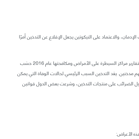
لإدمان، والاعتماد على النيكوتين يجعل الإقلاع عن التدخين أمرًا
يعَد التدخين من أكثر الظواهر انتشارًا في العالم، فوفقًا لتقارير مراكز السيطرة على الأمراض ومكافحتها عام 2016 حسَب
1 سنة فما فوق أنفسَهم مدخنين. يعَد التدخين السبب الرئيسي لحالات الوفاة التي يمكن
لدول الضرائب على منتجات التدخين، وشرعت بعض الدول قوانين
ذه الأعراض: