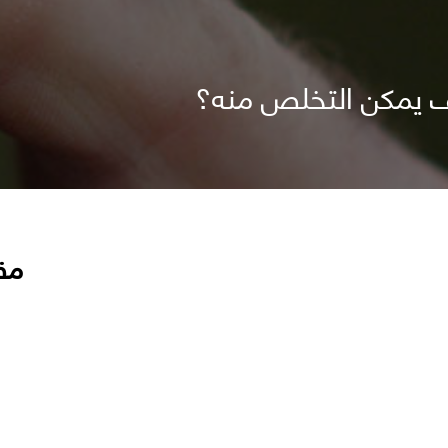
يف يمكن التخلص منه؟
مق