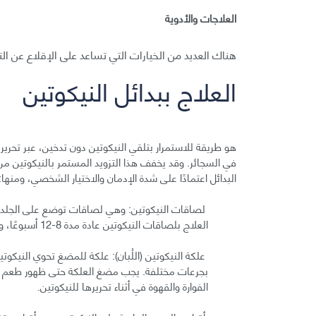
العلاجات والأدوية
هناك العديد من الخيارات التي تساعد على الإقلاع عن ال
العلاج ببدائل النيكوتين
هو طريقة للاستمرار بتلقي النيكوتين دون تدخين، عبر تحر
في السجائر. وقد يخفف هذا التزويد المستمر بالنيكوتين من 
البدائل اعتمادًا على شدة الإدمان والاختيار الشخصي، ومنها:
لصاقات النيكوتين: وهي لصاقات توضع على الجلد وتبق
العلاج بلصاقات النيكوتين عادة مدة 8-12 أسبوعًا، وقد يدوم وقتًا أطول.
علكة النيكوتين (اللُبان): علكة للمضغ تحوي النيكو
بجرعات مختلفة. يجب مضغ العلكة حتى ظهور طعم لا
الفوارة والقهوة في أثناء تحريرها للنيكوتين.