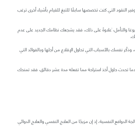
ير النقود التي كنت تخصصها سابقًا للتبغ للقيام بأشياء أخرى ترغب
وغا والتأمل، َعلاوةً على ذلك، فقد يشجعك نظامك الجديد على عدم
ك.
 وذكّر نفسك بالأسباب التي تحاول الإقلاع من أجلها وبالفوائد التي
دما تحدث حاول أخذ استراحة مما تفعله مدة عشر دقائق، فقد تمنحك
جة الدوافع النفسية، إذ إن مزيجًا من العلاج النفسي والعلاج الدوائي