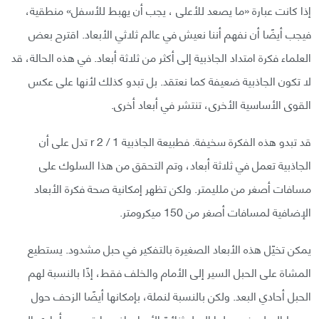
إذا كانت عبارة «ما يصعد للأعلى ، يجب أن يهبط للأسفل» منطقية،
فيجب أيضًا أن نفهم أننا نعيش في عالم ثلاثي الأبعاد. اقترح بعض
العلماء فكرة امتداد الجاذبية إلى أكثر من ثلاثة أبعاد. في هذه الحالة، قد
لا تكون الجاذبية ضعيفة كما نعتقد. بل تبدو كذلك لأنها على عكس
القوى الأساسية الأخرى، تنتشر في أبعاد أخرى.
قد تبدو هذه الفكرة سخيفة. فطبيعة الجاذبية 1 / r 2 تدل على أن
الجاذبية تعمل في ثلاثة أبعاد، وتم التحقق من هذا السلوك على
مسافات أصغر من ملليمتر. ولكن تظهر إمكانية صحة فكرة الأبعاد
الإضافية لمسافات أصغر من 150 ميكرومتر.
يمكن تخيّل هذه الأبعاد الصغيرة بالتفكير في حبل مشدود. يستطيع
المشاة على الحبل السير إلى الأمام والخلف فقط، إذًا بالنسبة لهم
الحبل أحادي البعد. ولكن بالنسبة لنملة، بإمكانها أيضًا الزحف حول
محيط الحبل، فيبدو لها الحبل ثنائيّ الأبعاد. إذن ما قد يبدو أحادي البعد