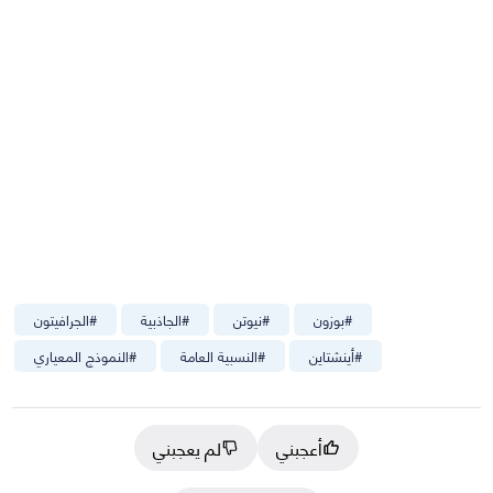
#
بوزون
#
نيوتن
#
الجاذبية
#
الجرافيتون
#
أينشتاين
#
النسبية العامة
#
النموذج المعياري
أعجبني
لم يعجبني