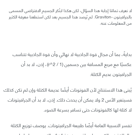
لا نعرف تمامًا إجابة هذا السؤال، لكن هكذا ابتُكر الجسيم الافتراضي المسمى
بالجرافيتون -Graviton. لم يُرصد هذا الجسيم بعد لكن استطعنا معرفة الكثير
من المعلومات عنه.
بدايةً، بما أن مجال قوة الجاذبية لا نهائي وأن قوة الجاذبية تتناسب
عكسيًا مع مربع المسافة بين جسمين (1 / r^2)، إذن، لا بد أن
الجرافيتون عديم الكتلة.
يُبنى هذا الاستنتاج لأن الفوتونات أيضًا عديمة الكتلة وإن لم تكن كذلك
فسيتغير الأس 2 ولا يمكن أن يحدث ذلك. إذن، لا بد أن الجرافيتونات
لا كتلة لها كالفوتونات حتى تسافر بسرعة الضوء.
تفسر النسبية العامة أيضًا طبيعة الجرافيتونات. يوصف توزيع الكتلة
والطاقة في الكون بواسطة مصفوفة 4×4 والتي يسميها علماء