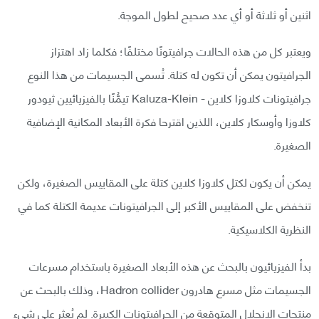
اثنين أو ثلاثة أو أي عدد صحيح لطول الموجة.
ويعتبر كل من هذه الحالات جرافيتونًا مختلفًا؛ فكلما زاد اهتزاز
الجرافيتون يمكن أن تكون له كتلة. تُسمى الجسيمات من هذا النوع
جرافيتونات كلاوزا كلاين - Kaluza-Klein تيمُّنًا بالفيزيائيين ثيودور
كلاوزا وأوسكار كلاين، اللذين اقترحا فكرة الأبعاد المكانية الإضافية
الصغيرة.
يمكن أن يكون لكتل كلاوزا كلاين كتلة على المقاييس الصغيرة، ولكن
تنخفض على المقاييس الأكبر إلى الجرافيتونات عديمة الكتلة كما في
النظرية الكلاسيكية.
بدأ الفيزيائيون بالبحث عن هذه الأبعاد الصغيرة باستخدام مسرعات
الجسيمات مثل مسرع هادرون Hadron collider، وذلك بالبحث عن
منتجات الانحلال المتوقعة من الجرافيتونات الكبيرة. لم يُعثر على شيء