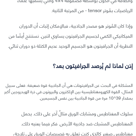
الرياضيات بمُوتر tensor - من المرتبة الثانية.
وإذا كان المُوتر هو مصدر الجاذبية، فبالإمكان إثبات أن الدوران
الميكانيكي الكمي لجسيم الجرافيتون يساوي اثنين. نستنتج أيضًا من
النظرية أن الجرافيتون هو الجسيم الوحيد عديم الكتلة ذو دوران ثنائي.
إذن لماذا لم يُرصد الجرافيتون بعد؟
المشكلة في البحث عن الجرافيتونات هي أن الجاذبية قوة ضعيفة. فعلى سبيل
المثال، القوة الكهرومغناطيسية بين الإلكترون والبروتون في ذرة الهيدروجين أكبر
بمقدار 39^10 مرة من قوة الجاذبية بين نفس الجسيمين.
سلوك المغناطيس ومشابك الورق مثالٌ آخر على ذلك. يحمل
المغناطيس المشبك ضد جاذبية الأرض. فكر فيما يعنيه ذلك.
مغناطيس صغير كالذي كنت تعلق به قصيصات الورق على ثلاجة،