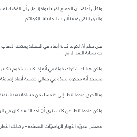
ولكنّي أعتقد أنّ الجميع تقريبًا يوافق على أنّ الفضاء نف
والّذي تلتقي فيه تأثيرات الجاذبيّة بالكوانتم.
نحن نعلم أنّ لكوننا ثلاثة أبعاد في الفضاء: يمكنك الذهاب إل
هو بمثابة البعد الرابع.
ولكن هنالك شكوك قويّة في أنّه إذا كنت ستقوم بتكبير
فستجد أنّه محكوم بشدّة في حوالي خمسة أبعاد إضافيّة لا
وبالأحرى عندما تنظر إلى خنفساء من مسافة بعيدة، تعتقد 
ولكن عندما تنظر عن كثب، ترى أنّ أحد الأبعاد كان في الواق
تتضمّن نظريّة الأوتار الرّياضيّات المعقّدة - وكذلك النّظ