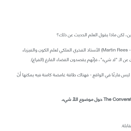
ين، لكن ماذا يقول العلم الحديث عن ذلك؟
في مقابلة مع The Conversation، يشرح (مارتن ريس - Martin Rees) الأستاذ الفخري الملكي لعلم الكون والفيزياء
ن عن الـ "لا شيء"، فإنّهم يقصدون الفضاء الفارغ (الفراغ).
ي ليس فارغًا في الواقع - فهناك طاقة غامضة كامنة فيه يمكنها أنْ
ابلة.