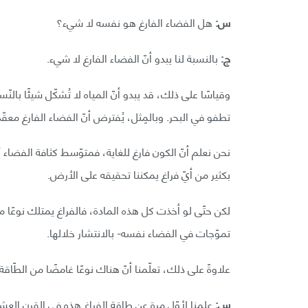
س:
هل الفضاء الفارغ هو نفسه لا شيء؟
ج:
بالنسبة لنا يبدو أنّ الفضاء الفارغ لا شيء.
وقياسًا على ذلك، قد يبدو أنّ المياه لا تُشكّل شيئًا بالن
تطفو في البحر. وبالمِثل، يُفترض أنّ الفضاء الفارغ معقّدٌ 
نحن نعلم أنّ الكون فارغ للغاية، فمتوّسط ​​كثافة الفضاء يُ
بكثير من أيّ فراغ يمكننا تحقيقه على الأرض.
لكن حتّى لو أخذت كل هذه المادة، فالفراغ يمتلك نوعًا من
تموّجات في الفضاء نفسه- بالانتشار خلالها.
علاوةً على ذلك، تعلّمنا أنّ هناك نوعًا غامضًا من الطّاق
س:
علمنا لأوّل مرة عن طاقة الفراغ هذه في القرن العشرين