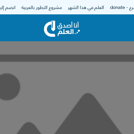
 - donate
العلم في هذا الشهر
مشروع التطور بالعربية
انضم إلين