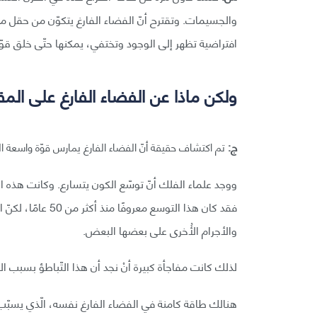
والجسيمات. وتقترح أنّ الفضاء الفارغ يتكوّن من حقل من 
افتراضية تظهر إلى الوجود وتختفي، يمكنها حتّى خلق قوّ
ولكن ماذا عن الفضاء الفارغ على المق
ج:
تم اكتشاف حقيقة أنّ الفضاء الفارغ يمارس قوّة واسعة النّطاق 
ووجد علماء الفلك أنّ توسّع الكون يتسارع. وكانت هذه ال
فقد كان هذا التوسع
والأجرام الأُخرى على بعضها البعض.
لذلك كانت مفاجأة كبيرة أنْ نجد أن هذا التّباطؤ بسبب ا
هنالك طاقة كامنة في الفضاء الفارغ نفسه، الّذي يسبّب نو