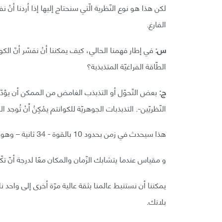
لكن هذا هو نوع النّظرية الّتي سنحتاج إليها إذا أردنا أ
الفارغ.
س:
في إطار فهمنا الحالي، كيف يمكننا أنْ نفسّر أنّ الك
الطّاقة الفراغيّة المتذبذبة؟
ج:
بعض التّحوّل أو التذبذب الغامض من الممكن أن يؤدّ
النّظريّين-. التذبذبات الجوهريّة للكوانتم يمْكِنُ أَنْ تُوجد
هذا سيحدث في زمن بحدود 10 بالقوة - 34 ثانية – وهو ما يسمى زمن بلانك.
و مقياس عندما يتشابك الزّمان والمكان معًا لدرجة أنّ تكّ
يمكننا أن نستنبط عالمنا بثقة عالية مرّة أخرى إلى واحد ن
بلانك.