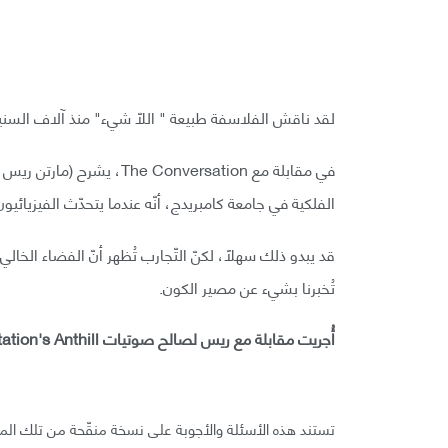
لقد ناقش الفلاسفة طبيعة " اللّا شيء" منذ آلاف السن
الفلكية في جامعة كامبريدج، أنّه عندما يتحدّث الفيزيائيو
قد يبدو ذلك سهلًا، لكنّ التّجارب تُظهر أنّ الفضاء الخال
تُخبرنا بشيء عن مصير الكون.
أُجريت مقابلة مع ريس لصالح صوتيات The Converstation's Anthill حول موضوع اللّا شيء.
تستند هذه الأسئلة والأجوبة على نسخة منقّحة من تلك المق