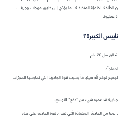
الطّاقة الخلفيّة المتذبذبة - ما يؤدّي إلى ظهور موجات وجزيئات
ة صغيرة.
اييس الكبيرة؟
قبل 20 عام.
مفاجأة!
 معروفًا منذ أكثر من 50 عامًا، لكنّ الجميع توقع أنّه سيتباطأ بسبب قوّة الجاذبيّة التي تمارسها المجرّات
لجاذبية قد غمره شيء من "دفع" التوسع..
عًا من الجاذبيّة المضادّة الّتي تفوق قوة الجاذبية على هذه