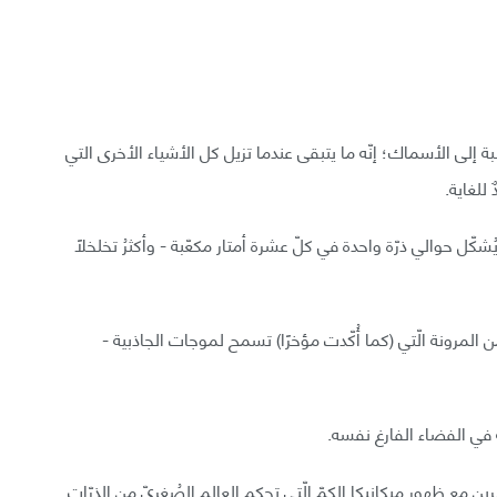
ّسبة إلى الأسماك؛ إنّه ما يتبقى عندما تزيل كل الأشياء الأخرى التي
للغاية.
شكّل حوالي ذرّة واحدة في كلّ عشرة أمتار مكعّبة - وأكثرُ تخلخلًا
 المرونة الّتي (كما أُكّدت مؤخرًا) تسمح لموجات الجاذبية -
ة في الفضاء الفارغ نفسه.
 مع ظهور ميكانيكا الكمّ الّتي تحكم العالم الصُغريّ من الذرّات