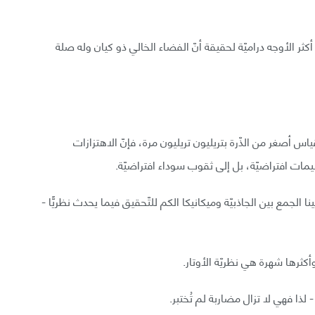
ر الأوجه دراميّة لحقيقة أنّ الفضاء الخالي ذو كيان وله صلة
أصغر من الذّرة بتريليون تريليون مرة، فإنّ الاهتزازات
ات افتراضيّة، بل إلى ثقوب سوداء افتراضيّة.
 الجمع بين الجاذبيّة وميكانيكا الكم للتّحقيق فيما يحدث نظريًّا -
كثرها شهرة هي نظريّة الأوتار.
لذا فهي لا تزال مضاربة لم تُختبر.