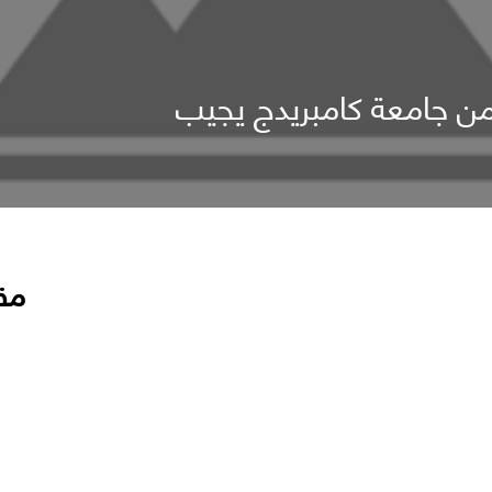
من جامعة كامبريدج يجيب
مق