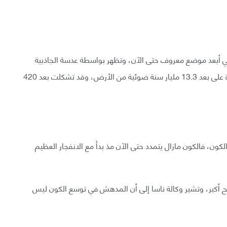
 هذه النظرة عن قرب المجرة (MACS0647-JD) هي أبعد موضع معروف حتى الآن، وتظهر بواسطة عدسة الجاذبية
التي التقطها تلسكوب هابل الفضائي، وتقع هذه المجرة على بعد 13.3 مليار سنة ضوئية من الأرض، وقد تشكلت بعد 420
 الكون، فالكون مازال يتمدد حتى الآن مذ بدأ مع الانفجار العظيم
صبح أكبر، وتشير وكالة ناسا إلى أن المدهش في توسع الكون ليس