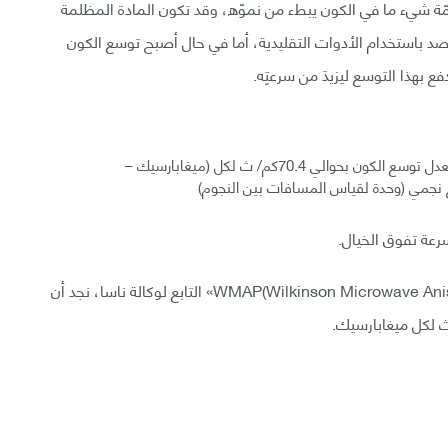
ثمّة شيء ما في الكون يبطء من نموّه، وقد تكون المادة المظلمة
لرصد باستخدام الأدوات التقليدية، أما في حال أصبح توسع الكون
بهذا التوسع ليزيدَ من سرعتِه.
واعتبارًا من شهر آذار للعام 2013 أصبحت وكالة ناسا تقدّر معدل توسع الكون بحوالي 70.4كم/ ث لكل (ميغابارسيك –
وبالاعتماد على بيانات المرصد الفلكي«WMAP(Wilkinson Microwave Anisotropy Probe)» التابع لوكالة ناسا، نجد أن