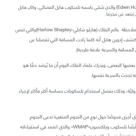
اُقترِحَ ثابت هابل للمرة الأولى من قِبَل (إدوين هابل – Edwin Hubble) والذي سُمّي باسمه تلسكوب هابل الفضائي، وكان هابل
تبتعد عن مجرتنا.
تشير وكالة ناسا إلى أنه في العام 1929 وبالاعتماد على ملاحظة عالم الفلك (هارلو شابلي-Harlow Shapley)والتي تنص
اكتشف إدوين هابل أنه كلما زادت المسافة التي تفصلنا عن
ن المسافة والسرعة علاقة طردية).
عضها البعض، ويدرك علماء الفلك اليوم أن ما يُرصَد حقًا هو
ه تحدث بالسرعة نفسها.
وليّة، وذلك بفضل استخدام تلسكوبات حساسة أكثر فأكثر لإجراء
أجرى فحوصًا حول نوع من النجوم المتغيرة تدعى النجوم
(المتغيرة القيفاويّة - Cepheid Variable) كما تتضمن أيضًا تلسكوب ويلكنسون«WMAP» والذي اعتمد في استقراءاته