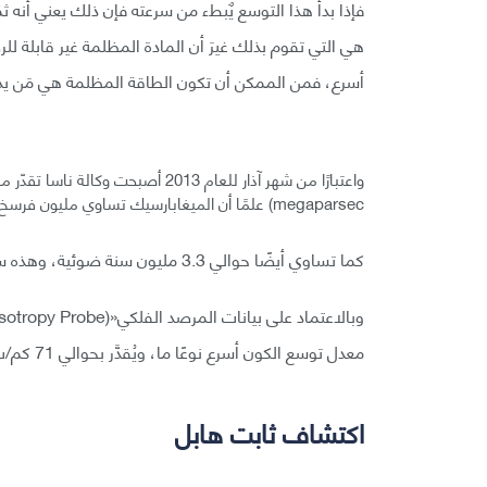
فإذا بدأ هذا التوسع يٌبطء من سرعته فإن ذلك يعني أنه 
هي التي تقوم بذلك غيرَ أن المادة المظلمة غير قابلة ل
أسرع، فمن الممكن أن تكون الطاقة المظلمة هي مَن يدفع 
megaparsec) علمًا أن الميغابارسيك تساوي مليون فرسخ نجمي (وحدة لقياس المسافات بين النجوم)
كما تساوي أيضًا حوالي 3.3 مليون سنة ضوئية، وهذه سرعة تفوق الخيال.
معدل توسع الكون أسرع نوعًا ما، ويُقدَّر بحوالي 71 كم/ث لكل ميغابارسيك.
اكتشاف ثابت هابل