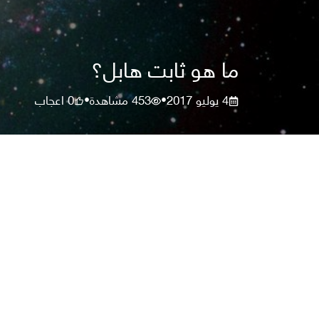
ما هو ثابت هابل؟
4 يوليو 2017
453
مشاهدة
0
اعجاب
•
•