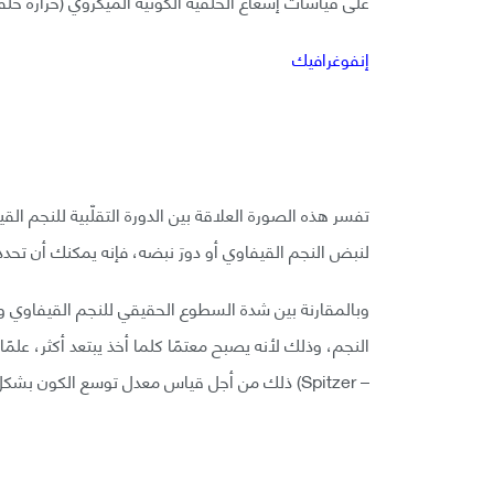
على قياسات إشعاع الخلفية الكونية الميكروي (حرارة خلفية 
إنفوغرافيك
تفسر هذه الصورة العلاقة بين الدورة التقلّبية للنجم الق
لنبض النجم القيفاوي أو دورَ نبضه، فإنه يمكنك أن تح
وبالمقارنة بين شدة السطوع الحقيقي للنجم القيفاوي 
النجم، وذلك لأنه يصبح معتمًا كلما أخذ يبتعد أكثر، عل
– Spitzer) ذلك من أجل قياس معدل توسع الكون بشكل أكثر دقة مما سبق.