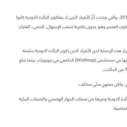
من أفضل الأدلة لدينا لهذا الاقتراح هو دراسة من عام 2012، والتي وجدت أنَّ الأفراد الذين لا يملكون الزائدة الدودية كانوا
ولون العسير وهو عدوى بكتيرية تسبب الإسهال، الحمى، الغثيان
ي مجلة (scientific America) فإن تكرار هذه الإصابة لدى الأفراد الذين تكون الزائدة الدودية سليمة
عندهم يحدث بنسبة 11% من الحالات التي تمَّ الإبلاغ عنها في مستشفى (Winthrop) الجامعي في نيويورك، بينَما تبلغ
ائدة الدودية وغيرها من صفات الجهاز الهضمي والصفات البيئية