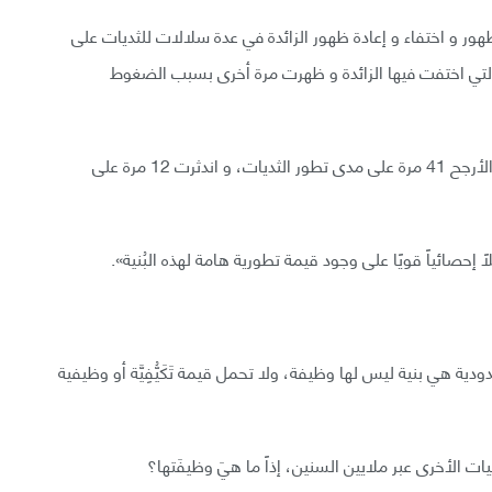
معة ميدويسترن (Midwestern) تعقبوا ظهور و اختفاء و إعادة ظهور الزائدة في عدة سلالات للثديات على
مرات التي اختفت فيها الزائدة و ظهرت مرة أخرى بسبب الضغوط
وقد وجدوا أنِّ الزائدة تطورت 29 مرة على الاقل، و على الأرجح 41 مرة على مدى تطور الثديات، و اندثرت 12 مرة على
ا إحصائياً قويًا على وجود قيمة تطورية هامة لهذه البُنية».
دية هي بنية ليس لها وظيفة، ولا تحمل قيمة تَكَيُّفِيَّة أو وظيفية
ات الأخرى عبر ملايين السنين، إذاً ما هيَ وظيفَتها؟