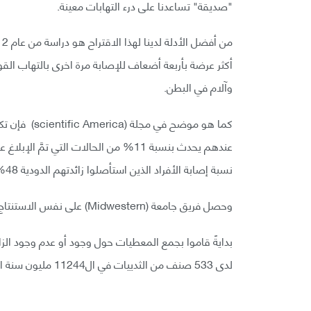
"صديقة" تساعدنا على درء التهابات معينة.
أكثر عرضة بأربعة أضعاف للإصابة مرة اخرى بالتهاب الق
وآلام في البطن.
كما هو موضح ف
نسبة إصابة الأفراد الذين استأصلوا زائدتهم الدودية 48% من الحالات.
وحصل فريق جامعة (Midwestern) على نفس الاستنتاج، ولكن بمنهج بحثي مختلف.
بدايةً قاموا بجمع المعطيات حول وجود أو عدم وجود الز
لدى 533 صنف من الثدييات في ال11244 مليون سنة الماضية.