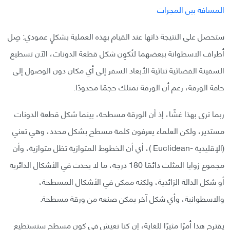
ستحصل على النتيجة ذاتها عند القيام بهذه العملية بشكلٍ عمودي: صِل
أطراف الاسطوانة ببعضهما لتُكوِن شكل قطعة الدونات، الآن تسطيع
السفينة الفضائية ثنائية الأبعاد السفر إلى أي مكان دون الوصول إلى
حافة الورقة، رغم أن الورقة تمتلك حجمًا محدودًا.
ربما ترى بهذا غشًا، إذ أن الورقة مسطحة، بينما شكل قطعة الدونات
مستدير، ولكن العلماء يعرفون كلمة مسطح بشكل محدد، وهي تعني
(الإقليدية -Euclidean )، أي أن الخطوط المتوازية تظل متوازية، وأن
مجموع زوايا المثلث دائمًا 180 درجة، ما لا يحدث في الأشكال الدائرية
أو شكل الدالة الزائدية، ولكنه ممكن في الأشكال المسطحة،
والاسطوانية، وأي شكل آخر يمكن صنعه من ورقة مسطحة.
يقترح هذا أمرًا مثيرًا للغاية، إن كنا نعيش في كون مسطح سنستطيع