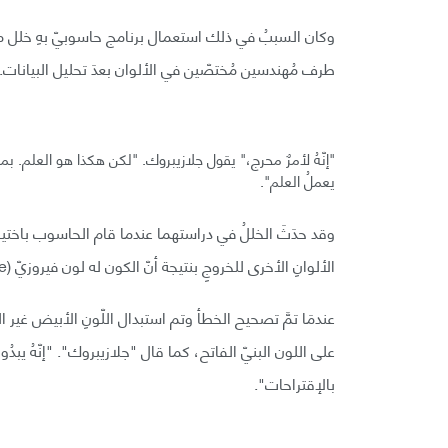
وكان السببُ في ذلك استعمال برنامج حاسوبيّ بهِ خلل 
طرف مُهندسين مُختصّين في الألوان بعدَ تحليل البيانات.
"إنّهُ لأمرٌ محرج،" يقول جلازيبروك. "لكن هكذا هو العلم. 
يعملُ العلم".
وقد حدَثَ الخللُ في دراستهما عندما قام الحاسوب باختيار
الألوانِ الأخرى للخروجِ بنتيجة أنّ الكون له لون فيروزيّ (Turquoise).
عندمَا تمَّ تصحيح الخطأ وتم استبدال اللّونِ الأبيض غي
على اللون البنيّ الفاتح، كما قال "جلازيبروك". "إنّهُ يبدُو
بالإقتراحات".