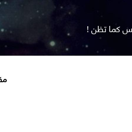
يس كما تظن !
مق