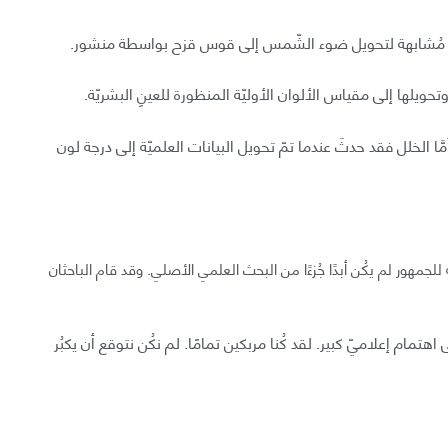
ملية مُشابهة لتحويل ضوء الشّمس إلى قوس قزح بواسطة منشور.
ويلها إلى مقياس الألوان الأوليّة المنظورة للعينِ البشريّة.
َا الخلل فقد حدثَ عندما تمّ تحويل البيانات العلميّة إلى درجة لون
لجمهور لم يكُن أبدًا جُزءًا من البحث العلمي الأصلي. وقد قام الباحثان
مام إعلاميّ كبير. لقد كُنا مربكين تمامًا. لم نكُن نتوقع أن يكبُر