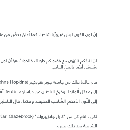
إنَّ لونَ الكون ليسَ فيروزّيًا شاحبًا، كما أعلنَ بعضٌ من ع
لنْ نتركُكم تائهُون مع فضولكم طويلًا، فالجوابُ هوَ أنَّ لون
ويُسمّى أيضًا بالبنيّ الفاتح.
إلى معدّل ألوانها، وخرجَ الباحثان من دراستهما بنتيجة أنّ
إلى اللّونِ الأخضرِ الشّاحب الخفيف. وهكذا، قال الباحثين
السّابقة بعد ذلك بفترة.