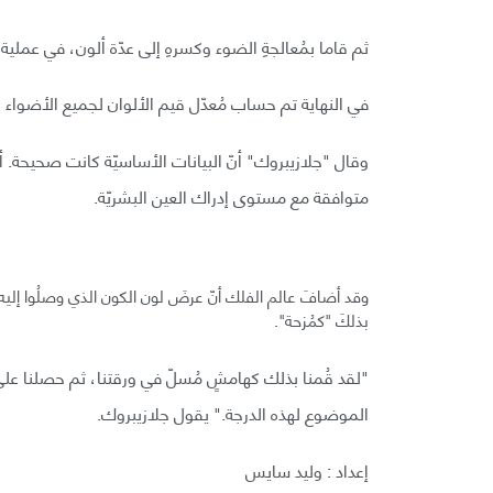
ثم قاما بمُعالجةِ الضوء وكسرهِ إلى عدّة ألون، في ع
في النهاية تم حساب مُعدّل قيم الألوان لجميع الأضواء وتح
وقال "جلازيبروك" أنّ البيانات الأساسيّة كانت صحيحة. أمّ
متوافقة مع مستوى إدراك العين البشريّة.
وقد أضافَ عالم الفلك أنّ عرضَ لون الكون الذي وصلُوا إليه ل
بذلكَ "كمُزحة".
"لقد قُمنا بذلك كهامشٍ مُسلّ في ورقتنا، ثم حصلنا على اهت
الموضوع لهذه الدرجة." يقول جلازيبروك.
إعداد : وليد سايس