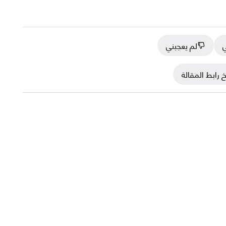
ي
لم يعجبني
 رابط المقالة