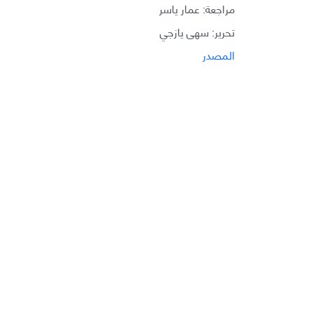
مراجعة: عمار ياسر
تحرير: سهى يازجي
المصدر