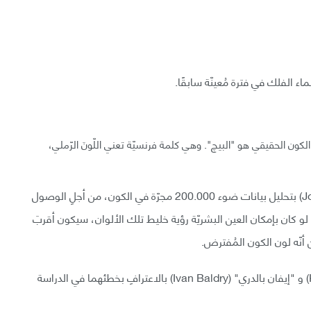
لماء الفلك في فترة مُعينّة سابقًا.
 الكون الحقيقي هو "البيچ". وهي كلمة فرنسيّة تعني اللّونَ الرّملي،
قامَ عالما فلك من جامعة جونز هوبكينز (Johns Hopkins) بتحليل بيانات ضوء 200.000 مجرّة في الكون، من أجلِ الوصول
هُ لو كان بإمكان العين البشريّة رؤية خليط تلك الألوان، سيكون أقربَ
 أنّه لون الكون المُفترض.
لكن ، قام كلّ من "كارل جلازيبروك" (Karl Glazebrook) و "إيفان بالدري" (Ivan Baldry) بالاعترافِ بخطئهما في الدراسة