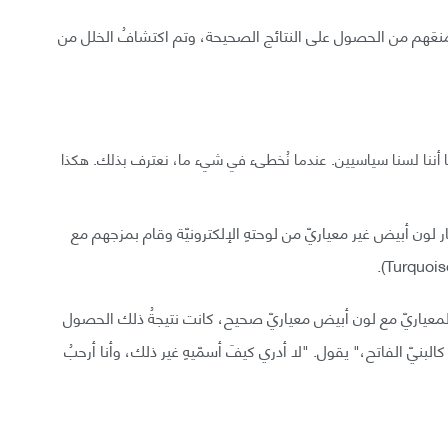
منعَهم من الحصول على النتائج الصحيحة، وتم اكتشافُ الخلل من
بما أننا لسنا سياسيين. عندما نُخطىء في شيء ما، نعترف بذلك. هكذا
 لون أبيض غير معياريّ من لوحتهِ الإلكترونيّة وقام بمزجهم مع
ر المعياريّ مع لون أبيض معياريّ صحيح، كانت نتيجةُ ذلك الحصول
 كالبنيّ الفاتح،" يقول. "لا أدري كيفَ أسمّيهِ غير ذلك، وأنا أرحبُ