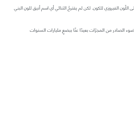
اللّون الفيروزي للكون. لكن لم يقترحُ الثنائي أي اسم أنيق للونِ البني
ضوء الصادر من المجرّات بعيدًا عنّا ببضعِ مليارات السنوات