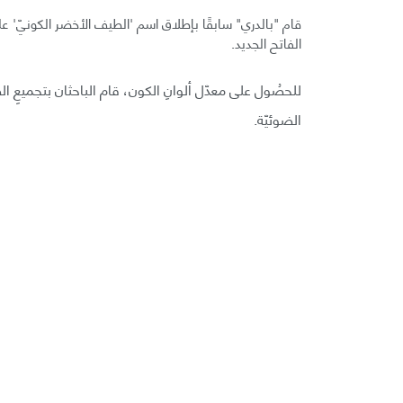
قام "بالدري" سابقًا بإطلاق اسم 'الطيف الأخضر الكونيّ' على 
الفاتح الجديد.
للحصُول على معدّل ألوانِ الكون، قام الباحثان بتجميعِ ال
الضوئيّة.