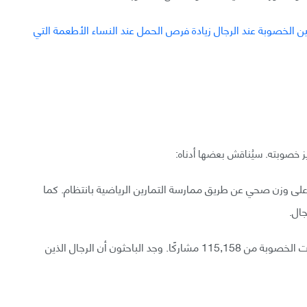
ز خصوبته. سيُناقش بعضها أدناه:
ى وزن صحي عن طريق ممارسة التمارين الرياضية بانتظام. كما
جال.
فمن خلال فحص ومراجعة منهجية أجريا عام 2015 لبيانات الخصوبة من 115,158 مشاركًا. وجد الباحثون أن الرجال الذين