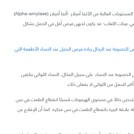
لقد أظهرت دراسة أُجريت في عام 2011 أن النساء ذوات المستويات العالية من الألفا أميلاز -ألفا أميلاز (Alpha-amylase)
 في عينات اللعاب- قد يكون لديهن فرص أقل في الحمل بشكل
لخصوبة عند النساء. على سبيل المثال، النساء اللواتي يتلقين
كبر للحمل من اللواتي لا يفعلن ذلك.
ث التدخين خللًا في مستوى الهرمونات مُسببًا انقطاع الطمث في سن
ة من 11 دراسةً أن التدخين له علاقة كبيرة بانقطاع الطمث في سن مبكرة. كما أن الإقلاع عن