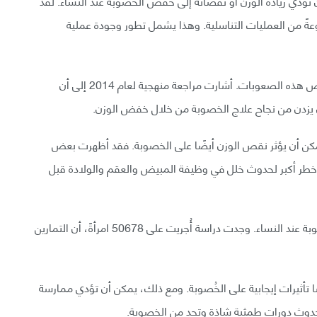
تؤدي زيادة الوزن أو نقصانه إلى خفض الخصوبة عند النساء. لقد
ةً من العمليات التناسلية. وهذا يشمل تطور وجودة عملية
فقدان الوزن يمكن أن يساعد الناس على التغلب على بعض هذه الصعوبات. أشارت مراجعة منهجية لعام 2014 إلى أن
 أن يزدن من نجاح علاج الخصوبة من خلال خفض الوزن.
كن أن يؤثر نقص الوزن أيضًا على الخصوبة. فقد أظهرت بعض
ن خطر أكبر لحدوث خلل في وظيفة المبيض والعقم والولادة قبل
كما يمكن لزيادة النشاط الجسدي أيضًا أن تزيد من الخصوبة عند النساء. وجدت دراسة أُجريت على 50678 امرأةً، أن التمارين
 تأثيرات إيجابية على الخُصوبة. ومع ذلك، يمكن أن تؤدي ممارسة
 لحدوث دورات طمثية شاذة وتحد من الخصوبة.