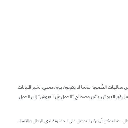
من معالجات الخُصوبة عندما لا يكونون بوزن صحي. تشير البيانات
هم فرصة أكبر بنسبة 10٪ في تجربة حمل غير العيوش. يشير مصطلح "الحمل غير العيوش" إلى الحمل
ل. كما يمكن أن يؤثر التدخين على الخصوبة لدى الرجال والنساء.