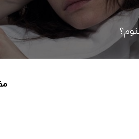
نوم؟
مق