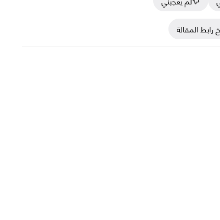
ي
لم يعجبني
 رابط المقالة