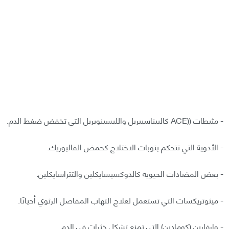
- مثبطات ((ACE كالبيناسيبريل والليسينوبريل التي تخفض ضغط الدم.
- الأدوية التي تتحكم بنوبات الاختلاج كحمض الفالبوريك.
- بعض المضادات الحيوية كالدوكسيسايكلين والتتراسايكلين.
- ميثوتريكسات التي تستعمل لعلاج التهاب المفاصل الرثوي أحيانًا.
- وارفارين (كومادين) التي تمنع تشكل خثرات في الدم.