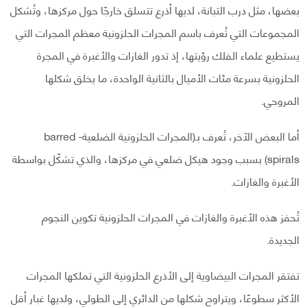
بعضها، مثل درب التبانة، لديها أذرع تتسلق خارجًا حول مركزها، وتُشكل
المجموعات التي تُعرف باسم المجرات الحلزونية معظم المجرات التي
يستطيع علماء الفلك رؤيتها، إذ تدور الغازات والأغبرة في المجرة
الحلزونية بسرعة مئات الأميال بالثانية الواحدة، ما يخلق شكلها
المروحي.
أما البعض الآخر، تُعرف بـ(المجرات الحلزونية الضلعية- barred
spirals) بسبب وجود هيكل ضلعي في مركزها، والذي تشكّل بواسطة
الأغبرة والغازات.
تُحفز هذه الأغبرة والغازات في المجرات الحلزونية تكوين النجوم
الجديدة.
تفتقر المجرات البيضاوية إلى الأذرع الحلزونية التي تملكها المجرات
الأكثر سطوعًا، ويتراوح شكلها من الدائري إلى الطولي، ولديها غبار أقل