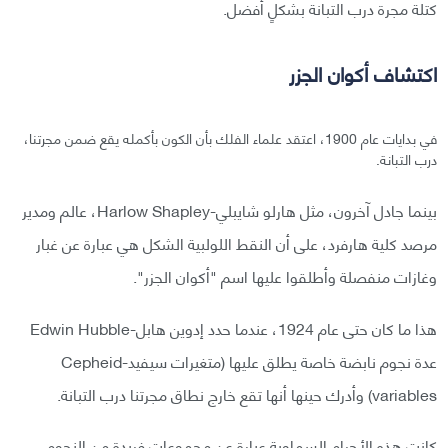
كتلة مجرة درب التبانة بشكلٍ أفضل.
اكتشاف أكوان الجزر
في بدايات عام 1900، اعتقد علماء الفلك بأن الكون بأكمله يقع ضمن مجرتنا،
درب التبانة.
بينما جادل آخرون، مثل هارلو شايبلي-Harlow Shapley، عالم ومدير
مرصد كلية هارفرد، على أن النقط اللولبية الشكل هي عبارة عن غبار
وغازات منفصلة وأطلقوا عليها اسم "أكوان الجزر".
هذا ما كان حتى عام 1924، عندما حدد إدوين هابل-Edwin Hubble
عدة نجوم نابضة خاصة يطلق عليها (متغيرات سيفيد-Cepheid
variables) وأدرك حينها أنها تقع خارج نطاق مجرتنا درب التبانة.
كانت هذه الأجرام السماوية عبارة عن مجموعات فريدة من النجوم