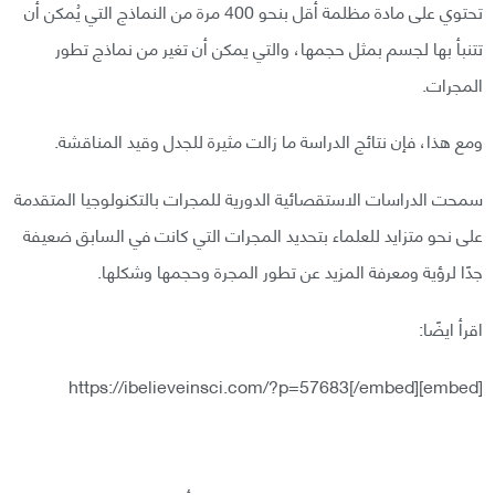
تحتوي على مادة مظلمة أقل بنحو 400 مرة من النماذج التي يُمكن أن
تتنبأ بها لجسم بمثل حجمها، والتي يمكن أن تغير من نماذج تطور
المجرات.
ومع هذا، فإن نتائج الدراسة ما زالت مثيرة للجدل وقيد المناقشة.
سمحت الدراسات الاستقصائية الدورية للمجرات بالتكنولوجيا المتقدمة
على نحو متزايد للعلماء بتحديد المجرات التي كانت في السابق ضعيفة
جدًا لرؤية ومعرفة المزيد عن تطور المجرة وحجمها وشكلها.
اقرأ ايضًا:
[embed]https://ibelieveinsci.com/?p=57683[/embed]