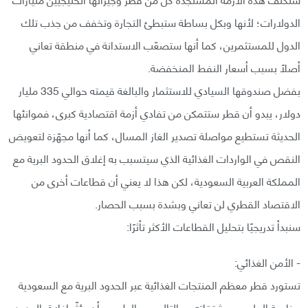
الدولارات؛ لأنها وبكل بساطة ستبطئ التجارة وتخفف من جذب تلك
الدول للمستثمرين، كما أنها ستصعّب الاستدانة في منطقة تعاني
أصلًا بسبب أسعار النفط المنخفضة.
بفضل صندوقها السيادي للاستثمار والبالغة قيمته حوالي 335 مليار
دولار، يبدو أن قطر ستتمكن من تفادي أزمة اقتصادية كبرى، فموانئها
الحديثة تستطيع مواصلة تصدير الغاز المسال، كما أنها مجهّزة لتعويض
النقص في الواردات الغذائية الذي سيتسبب به إغلاق الحدود البرية مع
المملكة العربية السعودية، لكن هذا لا يعني أن قطاعات أخرى من
الاقتصاد القطري لن تعاني وبشدة بسبب الحصار.
سنبدأ تدريجيًا بتحليل القطاعات الأكثر تأثرًا:
- الأمن الغذائي:
تستورد قطر معظم المنتجات الغذائية عبر الحدود البرية مع السعودية
وخاصة الحليب ومشتقاته، وبالتالي من الطبيعي أن يؤثّر إغلاق الحدود