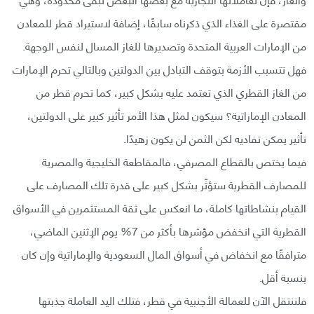
مقتصرة على الغذاء الذي ذكرناه سابقًا، إضافة لاستيراد قطر للمعادن
من الإمارات العربية المتحدة وتصديرها للغاز المسال لنفس الوجهة.
فهل تتسبب الأزمة بتوقف التبادل بين الدولتين وبالتالي تحرم الإمارات
من الغاز القطري الذي تعتمد عليه بشكل كبير، كما تحرم قطر من
المعادن الإماراتية؟ سيكون لمثل هذا الأمر تأثير كبير على الدولتين،
تأثير يمكن تفاديه لكن الثمن لن يكون زهيدًا.
فيما يختص بالقطاع المصرفي، فالمقاطعة الخليجية والمصرية
للمصارف القطرية ستؤثّر بشكل كبير على قدرة تلك المصارف على
القيام بنشاطاتها كاملة، ما انعكس على ثقة المستثمرين في الأسواق
القطرية التي انخفض مؤشرها بأكثر من 7% يوم الإثنين الماضي،
مترافقًا مع انخفاض في أسواق المال السعودية والإماراتية وإن كان
بنسبة أقل.
فلننتقل الآن للعمالة الأجنبية في قطر، فتلك اليد العاملة جذبتها