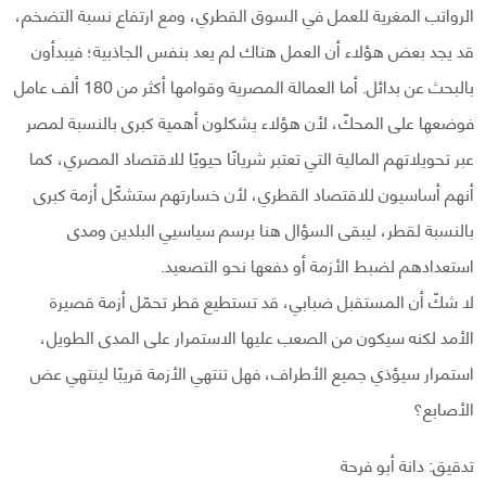
الرواتب المغرية للعمل في السوق القطري، ومع ارتفاع نسبة التضخم،
قد يجد بعض هؤلاء أن العمل هناك لم يعد بنفس الجاذبية؛ فيبدأون
بالبحث عن بدائل. أما العمالة المصرية وقوامها أكثر من 180 ألف عامل
فوضعها على المحكّ، لأن هؤلاء يشكلون أهمية كبرى بالنسبة لمصر
عبر تحويلاتهم المالية التي تعتبر شريانًا حيويًا للاقتصاد المصري، كما
أنهم أساسيون للاقتصاد القطري، لأن خسارتهم ستشكّل أزمة كبرى
بالنسبة لقطر، ليبقى السؤال هنا برسم سياسيي البلدين ومدى
استعدادهم لضبط الأزمة أو دفعها نحو التصعيد.
لا شكّ أن المستقبل ضبابي، قد تستطيع قطر تحمّل أزمة قصيرة
الأمد لكنه سيكون من الصعب عليها الاستمرار على المدى الطويل،
استمرار سيؤذي جميع الأطراف، فهل تنتهي الأزمة قريبًا لينتهي عض
الأصابع؟
تدقيق: دانة أبو فرحة