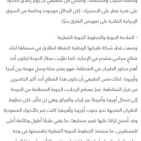
على قدرة قطر على الاستيراد، لكن البدائل موجودة وخاصة من السوق
الإيرانية القادرة على تعويض الفارق بحرًا.
- الملاحة الجوية والخطوط الجوية القطرية:
وضعت قطر شركة طيرانها الوطنية كنقطة انطلاق في مسعاها لبناء
قطاعٍ سياحي متقدم في الإمارة، كما طوّرت مطار الدوحة ليكون أحد
أهم محاور الطيران في المنطقة، فهو يعتبر صلة وصلٍ مهمة بين آسيا
وأوروبا، لذلك فمن الطبيعي أن يكون هذا القطاع أحد أكبر الخاسرين
من قرار المقاطعة. تمرّ معظم الرحلات الجوية المنطلقة من الدوحة
إلى شمال أوروبا وأمريكا عبر إيران والعراق وهي لن تتأثر، لكن خطوط
الطيران المتجهة نحو جنوب أوروبا وأفريقيا كانت تمر بالأجواء السعودية
وقد أصبح لزامًا عليها تغيير مسارها، ما يعني طرقًا أطول وتكلفة أعلى
للمسافرين، ما سيفقد الخطوط الجوية القطرية تنافسيتها في وجه
منافساتها وخاصة طيران الإمارات. لن يقتصر التأثير على هذا الحدّ،