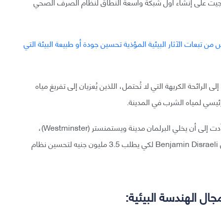
Postgraduate Medic)؛ أشرف بازالجيت على إنشاء أول شبكة واسعة النطاق لنظام الصرف الصحي
الرائحة الكريهة التي لا تُحتمل، اللذين يُعزيان إلى تفريغ مياه
لرئيسي لمياه الشرب في المدينة.
كانت هذه «الرائحة الكريهة الهائلة» سامة جدًا لدرجة أنها أدت إلى أن يخلي البرلمان مدينة ويستمنستر (Westminster)،
وهذا أعطى أسبابًا لرئيس الوزراء آنذاك بنجامين ديسريلي Benjamin Disraeli لكي يطلب 3.5 مليون جنيه لتحسين نظام
ل الهندسة البيئية: