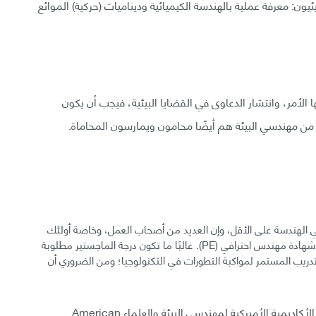
ون: معرفة عملية بالهندسة الكيميائية وديناميات (حركية) الموائع
ا الأمر، وانتشار الدعاوى في القضايا البيئية، فيجب أن يكون
ير من مهندسي البيئة هم أيضًا محامون ويمارسون المحاماة.
 الهندسة على الأقل، وإن العديد من أصحاب العمل، وخاصة أولئك
الذين يقدمون خدمات الاستشارات الهندسية، يطلبون أيضًا شهادة مهندس احترافي (PE). غالبًا ما تكون درجة الماجستير مطلوبة
لتدريب المستمر لمواكبة التطورات في التكنولوجيا؛ ومن الضروري أن
بالإضافة إلى ذلك، ينتمي العديد من مهندسي البيئة إلى الأكاديمية الأميركية لمهندسي البيئة والعلماء American