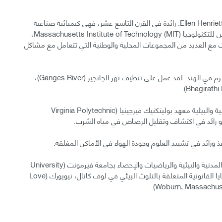
إلين هنرييتا سوالو ريتشاردز Ellen Henrietta Swallow Richards: رائدة في القرن التاسع عشر، فهي كيميائية صناعية
وبيئية. كانت أول امرأة تقبل في معهد ماساتشوستس للتكنولوجيا Massachusetts Institute of Technology (MIT)،
 مع العديد من المجموعات المحلية والوطنية التي تتعامل مع مشاكل
جي. دي. أغراوال G.D. Agrawal: مهندس بيئي محترم في الهند. لقد عمل على تنظيف نهر الجانجيز (Ganges River)،
مارك إدواردز Marc Edwards: أستاذ الهندسة المدنية والبيئية معهد بوليتكنيك فيرجينيا (Virginia Polytechnic
جورج ف. بيندر George F. Pinder: أستاذ الهندسة المدنية والبيئية والرياضيات والإحصاء بجامعة فيرمونت (University
of Vermont). وهو معروف بشهادة خبرته في القضايا القانونية المتعلقة بالتلوث البيئي في لوف كانال، نيويورك (Love