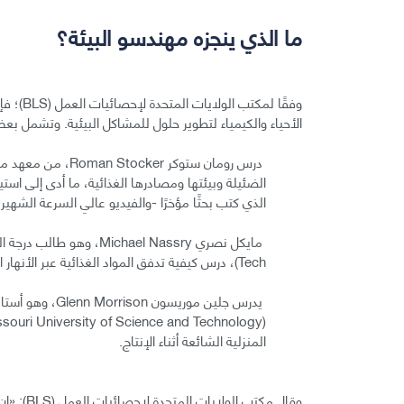
ما الذي ينجزه مهندسو البيئة؟
وفقًا ل
الأحياء والكيمياء لتطوير حلول للمشاكل البيئية. وتشمل ب
الضئيلة وبيئتها ومصادرها الغذائية، ما أدى إلى است
الذي كتب بحثًا مؤخرًا -والفيديو عالي السرعة الشهي
Tech)، درس كيفية تدفق المواد الغذائية عبر الأنهار الجليدية (الكتل الجليدية) في ألاسكا.
يدرس جلين موريس
المنزلية الشائعة أثناء الإنتاج.
وقال مكت