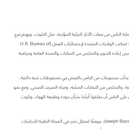
ية الناس من تبعات الآثار البيئية المؤذية، مثل التلوث، ويهتم فرع
الهندسة البيئية أيضًا بتحسين جودة أو طبيعة البيئة. وفقًا لمكتب الولايات المتحدة لإحصائيات العمل (U.S. Bureau of
ون على تحسين إعادة التدوير والتخلص من النفايات والصحة العامة ومراقبة
 أن بدأت مجموعات من الناس بالعيش في مستوطنات شبه دائمة،
يفة، والتخلص من النفايات الصلبة، ومياه الصرف الصحي. ومع نمو
ن على الناس أن يقلقوا أيضًا بشأن جودة وطبيعة الهواء، وتلوث
ويقال إن أول مهندس بيئي هو جوزيف بازالجيت Joseph Bazalgette. ووفقًا لمقال نشر في المجلة الطبية للدراسات