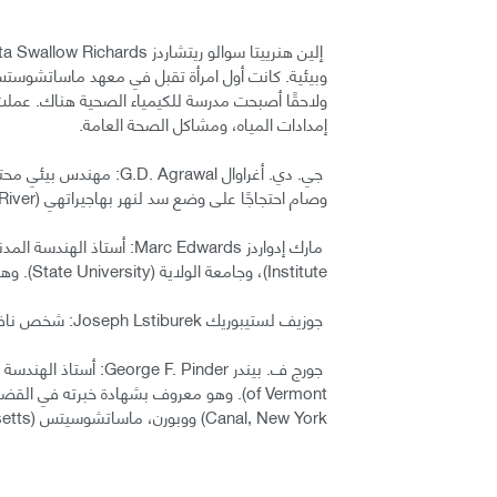
ولاحقًا أصبحت مدرسة للكيمياء الصحية هناك. عملت
إمدادات المياه، ومشاكل الصحة العامة.
وصام احتجاجًا على وضع سد لنهر بهاجيراتهي (Bhagirathi River).
Institute)، وجامعة الولاية (State University). وهو رائد في اكتشاف وتقليل الرصاص في مياه الشرب.
جوزيف لستيبوريك Joseph Lstiburek: شخص نافذ ورائد في تشييد العلوم وجودة الهواء في الأماكن المغلقة.
Canal, New York) ووبورن، ماساتشوسيتس (Woburn, Massachusetts).