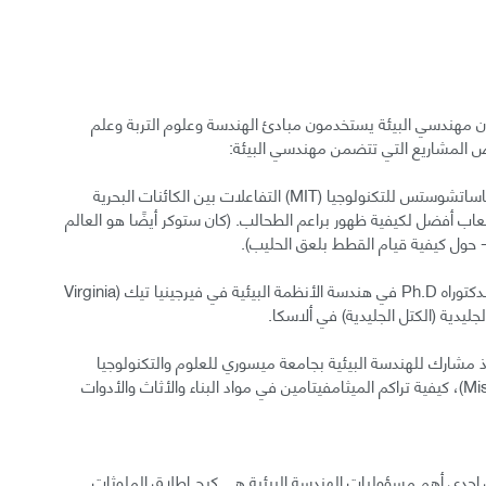
مكتب الولايات المتحدة لإحصائيات العمل (BLS)؛ فإن مهندسي البيئة يستخدمون مبادئ الهندسة وعلوم التربة وعلم
عض المشاريع التي تتضمن مهندسي البيئة:
درس رومان ستوكر Roman Stocker، من معهد ماساتشوستس للتكنولوجيا (MIT) التفاعلات بين الكائنات البحرية
يعاب أفضل لكيفية ظهور براعم الطحالب. (كان ستوكر أيضًا هو العالم
ر- حول كيفية قيام القطط بلعق الحليب).
مايكل نصري Michael Nassry، وهو طالب درجة الدكتوراه Ph.D في هندسة الأنظمة البيئية في فيرجينيا تيك (Virginia
ون Glenn Morrison، وهو أستاذ مشارك للهندسة البيئية بجامعة ميسوري للعلوم والتكنولوجيا
(Missouri University of Science and Technology)، كيفية تراكم الميثامفيتامين في مواد البناء والأثاث والأدوات
ب الولايات المتحدة لإحصائيات العمل (BLS): «إن إحدى أهم مسؤوليات الهندسة البيئية هي كبح إطلاق الملوثات